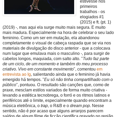
estivesse nos
primeiros
trabalhos - os
elogiados #1
(2015) e ft. (pt. 1)
(2019) -, mas aqui ela surge muito mais segura. E muito
mais madura. Especialmente na hora de celebrar o seu lado
feminino. Como um ser em mutação, ela abandonou
completamente o visual de cabeça raspada que se via nos
materiais de divulgação do disco anterior - que a colocava
num lugar que emulava mais o masculino -, para surgir de
cabelos longos, maquiada, com salto alto. "
Tudo faz parte
de um ciclo, de um momento e também do meu processo
criativo. Vivo em constante movimento
", comentou
em
entrevista ao Ig
, salientando ainda que o feminino já havia
emergido há tempos. "
Eu só não tinha compartilhado com o
público
", pontuou. O resultado são canções que, como de
praxe, mesclam estilos variados de forma muito criativa -
levando a estética tecnobrega, o forró e os ritmos latinos e
periféricos até o limite, especialmente quando encontram a
música eletrônica, o
trap
, o R&B e o
dream pop
. Nesse
sentido, não é por acaso que alguns arranjos parecem
saídos de algum filme de ficção científica gravado no região