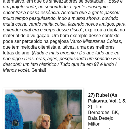
alternativo, em que os sintetizadores se destacam. "
Esse é
um projeto onde, na sonoridade, a gente conseguiu
encontrar a nossa essência. Acredito que a gente passou
muito tempo pesquisando, indo a muitos shows, ouvindo
muita coisa, vendo muita coisa, fazendo novos amigos, para
entender qual era o corpo desse disco
", explicou a dupla no
material de divulgação. Um bom exemplo desse contexto
pode ser percebido na pegajosa
Vamo Misturar as Coisas
,
que tem melodia oitentista e, talvez, uma das melhores
letras do ano (
Nada é mais urgente / Do que tudo que eu
não digo / Dias, eras, ages, pesquisando um sentido / Pra
descobrir um fato histórico / Tudo que foi em 97 é lindo /
Menos você
). Genial!
27) Rubel (As
Palavras, Vol. 1 &
2):
Tim,
Bernardes, BK,
Bala Desejo,
Milton