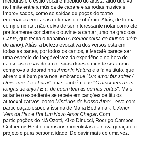
melodias e o estilo vocal embebido do artista, algo que vai
no limite entre a música de cabaré e as rodas musicais
improvisadas, como se saídas de peças de teatro
encenadas em casas noturnas do subúrbio. Aliás, de forma
complementar, não deixa de ser interessante notar como ele
praticamente conclama o ouvinte a cantar junto na graciosa
Cante
, que fecha o trabalho (
A melhor coisa do mundo além
do amor
). Aliás, a beleza evocativa dos versos está em
todas as partes, por todos os cantos, e Macalé parece ser
uma espécie de inegável voz da experiência na hora de
cantar as coisas do amor, suas dores e incertezas, como
comprova a dobradinha
Amor In Natura
e a faixa título, que
abrem o álbum para nos lembrar que "
Um amor faz sofrer /
Dois amor faz chorar
", mas também que "
O amor tem asas
longas de anjo / E ai de quem tem as pernas curtas
". Mais
adiante o expediente se repete em canções de títulos
autoexplicativos, como
Mistérios do Nosso Amor
- esta com
participação especialíssima de Maria Bethânia -,
O Amor
Vem da Paz
e
Pra Um Novo Amor Chegar
. Com
participações de Ná Ozetti, Kiko Dinucci, Rodrigo Campos,
Guilherme Held e outros instrumentistas da nova geração, o
projeto é pura personalidade. De ouvir mais de uma vez.