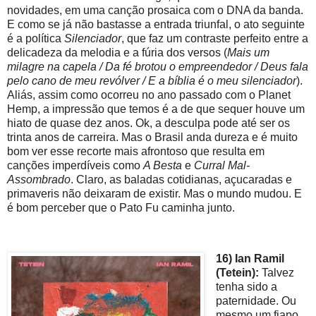
novidades, em uma canção prosaica com o DNA da banda.
E como se já não bastasse a entrada triunfal, o ato seguinte
é a política
Silenciador
, que faz um contraste perfeito entre a
delicadeza da melodia e a fúria dos versos (
Mais um
milagre na capela / Da fé brotou o empreendedor / Deus fala
pelo cano de meu revólver / E a bíblia é o meu silenciador
).
Aliás, assim como ocorreu no ano passado com o Planet
Hemp, a impressão que temos é a de que sequer houve um
hiato de quase dez anos. Ok, a desculpa pode até ser os
trinta anos de carreira. Mas o Brasil anda dureza e é muito
bom ver esse recorte mais afrontoso que resulta em
canções imperdíveis como
A Besta
e
Curral Mal-
Assombrado
. Claro, as baladas cotidianas, açucaradas e
primaveris não deixaram de existir. Mas o mundo mudou. E
é bom perceber que o Pato Fu caminha junto.
16) Ian Ramil
(Tetein):
Talvez
tenha sido a
paternidade. Ou
mesmo um fiapo