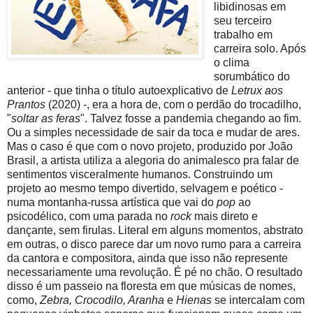
libidinosas em
seu terceiro
trabalho em
carreira solo. Após
o clima
sorumbático do
anterior - que tinha o título autoexplicativo de
Letrux aos
Prantos
(2020) -, era a hora de, com o perdão do trocadilho,
"
soltar as feras
". Talvez fosse a pandemia chegando ao fim.
Ou a simples necessidade de sair da toca e mudar de ares.
Mas o caso é que com o novo projeto, produzido por João
Brasil, a artista utiliza a alegoria do animalesco pra falar de
sentimentos visceralmente humanos. Construindo um
projeto ao mesmo tempo divertido, selvagem e poético -
numa montanha-russa artística que vai do
pop
ao
psicodélico, com uma parada no
rock
mais direto e
dançante, sem firulas. Literal em alguns momentos, abstrato
em outras, o disco parece dar um novo rumo para a carreira
da cantora e compositora, ainda que isso não represente
necessariamente uma revolução. É pé no chão. O resultado
disso é um passeio na floresta em que músicas de nomes,
como,
Zebra, Crocodilo, Aranha
e
Hienas
se intercalam com