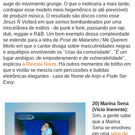
auge do movimento grunge. O que o motivaria a mais tarde,
contrapor esse modelo meio hegemônico (e até previsível)
de produzir música. O resultado são discos como esse
Jesus Ñ Voltará
em que somos bombardeados por uma
miscelânea de estilos - de punk e funk, passando por
rap,
dub, reggae
e R&B. Um bom exemplo dessa complexidade
se estende para a letra de
Pose de Malandro / Me Querem
Morto
em que o cantor divaga sobre masculinidades negras
e arquétipos envolvendo os "crias da comunidade". "
É um
lugar ambíguo, de empoderamento e de vulnerabilidade
",
explicou
à Revista Noize
. Há outros momentos de brilho em
que o violão se mescla com percussões e batidas
eletrônicas elegantes - caso de
Nome de Anjo
e
Pode Ser
Easy
.
20) Marina Sena
(Vício Inerente):
Sim, a gente sabe
que a Marina
Sena se envolveu
em uma
série de