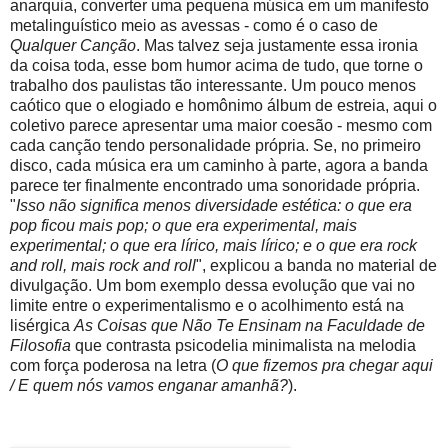
anarquia, converter uma pequena música em um manifesto
metalinguístico meio as avessas - como é o caso de
Qualquer Canção
. Mas talvez seja justamente essa ironia
da coisa toda, esse bom humor acima de tudo, que torne o
trabalho dos paulistas tão interessante. Um pouco menos
caótico que o elogiado e homônimo álbum de estreia, aqui o
coletivo parece apresentar uma maior coesão - mesmo com
cada canção tendo personalidade própria. Se, no primeiro
disco, cada música era um caminho à parte, agora a banda
parece ter finalmente encontrado uma sonoridade própria.
"
Isso não significa menos diversidade estética: o que era
pop ficou mais pop; o que era experimental, mais
experimental; o que era lírico, mais lírico; e o que era rock
and roll, mais rock and roll
", explicou a banda no material de
divulgação. Um bom exemplo dessa evolução que vai no
limite entre o experimentalismo e o acolhimento está na
lisérgica
As Coisas que Não Te Ensinam na Faculdade de
Filosofia
que contrasta psicodelia minimalista na melodia
com força poderosa na letra (
O que fizemos pra chegar aqui
/ E quem nós vamos enganar amanhã?
).