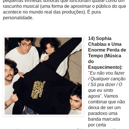
pequenas vinhetas sonoras que funcionam quase como um
rascunho musical (uma forma de aproximar o público do que
acontece no mundo real das produções). É pura
personalidade.
14) Sophia
Chablau e Uma
Enorme Perda de
Tempo (Música
do
Esquecimento):
"
Eu não vou fazer
/ Qualquer canção
/ Só pra dizer / O
que eu sinto
agora
". Vamos
combinar que não
deixa de ser um
paradoxo uma
banda marcada
por certa