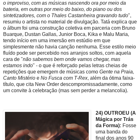
o improviso, com as músicas nascendo ora por meio da
bateria, em outras por meio do baixo, do piano ou dos
sintetizadores, com o Thales Castanheira gravando tudo
",
resumiu o artista no material de divulgação. Tatá explica que
o álbum foi uma construção coletiva em parceria com Bruno
Buarque, Dustan Gallas, Junior Boca, Kika e Malu Maria,
tendo início em uma imersão em estúdio em que
simplesmente não havia canção nenhuma. Esse estilo meio
fluído pode ser percebido nos arranjos soltos, com aquela
cara de "
não sabemos bem onde vamos chegar, mas
estamos indo
" - o que é reforçado pelas letras cheias de
repetições que emergem de músicas como
Gente na Praia,
Canto Mistério
e
No Fusca com T-Rex
, além da ótima faixa-
título, que cita New Order descompromissadamente, como
um convite à celebração (mas sem perder a melancolia).
24) OUTROEU (A
Mágica por Trás
da Forma):
Fosse
uma banda do
final dos anos 90