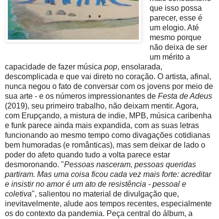
que isso possa
parecer, esse é
um elogio. Até
mesmo porque
não deixa de ser
um mérito a
capacidade de fazer música
pop
, ensolarada,
descomplicada e que vai direto no coração. O artista, afinal,
nunca negou o fato de conversar com os jovens por meio de
sua arte - e os números impressionantes de
Festa de Adeus
(2019), seu primeiro trabalho, não deixam mentir. Agora,
com Erupçando, a mistura de indie, MPB, música caribenha
e funk parece ainda mais expandida, com as suas letras
funcionando ao mesmo tempo como divagações cotidianas
bem humoradas (e românticas), mas sem deixar de lado o
poder do afeto quando tudo a volta parece estar
desmoronando. "
Pessoas nasceram, pessoas queridas
partiram. Mas uma coisa ficou cada vez mais forte: acreditar
e insistir no amor é um ato de resistência - pessoal e
coletiva
", salientou no material de divulgação que,
inevitavelmente, alude aos tempos recentes, especialmente
os do contexto da pandemia. Peça central do álbum, a