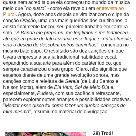
quase nem acredita que ela começou no mundo da música
meio que "
no susto
" - como ela revelou em
entrevista ao
Plural
. Agora, doze anos depois de viralizar com o clipe da
canção
Oração
, uma das mais queridas dos curitibanos, a
artista finalmente lançou seu primeiro trabalho em carreira
solo. "
A Banda me preparou, me legitimou e me fortaleceu
até que eu pude de fato assumir esse lugar, e, naturalmente,
veio o desejo de descobrir outros caminhos
", comentou no
mesmo bate papo. O resultado são dez canções em que
Uyara empresta a sua já tradicional habilidade vocal,
expandindo a sua arte para além do caráter lúdico, que
sempre caracterizou o seu grupo. Claro, não significa que
estamos diante de uma grande revolução sonora, mas
canções como a releitura de
Sereia
(de Lulu Santos e
Nelson Motta), além de
Ela Vem, Sol de Meio Dia
e,
especialmente,
Pudera
, com sua cadência refrescante,
parecem explorar outros arranjos e possibilidades criativas.
"
Montar esse disco foi como fazer um quebra cabeças de
mim mesma
", resumiu no material de divulgação.
28) Troá!