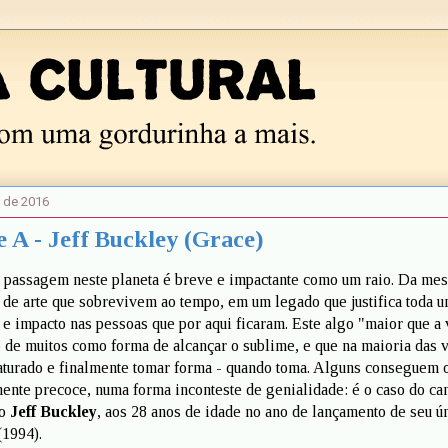
o de 2016
 A - Jeff Buckley (Grace)
a passagem neste planeta é breve e impactante como um raio. Da me
 de arte que sobrevivem ao tempo, em um legado que justifica toda 
 e impacto nas pessoas que por aqui ficaram. Este algo "maior que a 
jo de muitos como forma de alcançar o sublime, e que na maioria das 
aturado e finalmente tomar forma - quando toma. Alguns conseguem o
nte precoce, numa forma inconteste de genialidade: é o caso do can
no
Jeff Buckley
, aos 28 anos de idade no ano de lançamento de seu ú
(1994).