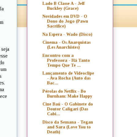
Lado B Classe A - Jeff
Buckley (Grace)
la
e
Novidades em DVD - O
Dono do Jogo (Pawn
om
Sacrifice)
Na Espera - Wado (Disco)
Cinema - Os Anarquistas
(Les Anarchistes)
 seja
Encontro com a
esse
Professora - Há Tanto
ndo
Tempo Que Te ...
a um
Lançamento de Videoclipe
s
- Ava Rocha (Auto das
es.
Bac...
ma
Pérolas do Netflix - Bo
rece
Burnham: Make Happy
Cine Baú - O Gabinete do
Doutor Caligari (Das
Cabi...
Disco da Semana - Tegan
and Sara (Love You to
Death)