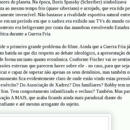
ores do planeta. Na época, Boris Spassky (Schreiber) simbolizava
ta ao mesmo tempo frio (quase siberiano) e arrojado, que era tido pe
amente invencível. Não bastasse a rivalidade esportiva natural entr
te em um período em que o xadrez era exibido nas TVs do mundo c
contexto era beligerante por conta das manobras envolvendo Estados
tica durante a Guerra Fria.
side o primeiro grande problema do filme. Ainda que a Guerra Fria já
nto batida no que diz respeito ao debate ideológico, a apresentação d
 de forma um tanto quanto econômica. Conforme Fischer vai se senti
ssões externas que parecem haver sobre ele - no caso, para que sej
icaz e capaz de superar não apenas os seus demônios, mas também o
momento fica evidentemente claro de onde estão vindo estas pressõ
exército? Do Associação de Xadrez? Dos familiares? Bobby tem u
? Sim. Tem comportamento infantilizado e recluso? Também. Mas pa
ivação A MAIS, que acaba ficando ainda mais paradoxal diante do
nfiante e até mesmo arrogante do sujeito.