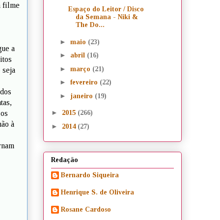
 filme
Espaço do Leitor / Disco
da Semana - Niki &
The Do...
►
maio
(23)
gue a
►
abril
(16)
itos
►
março
(21)
 seja
►
fevereiro
(22)
 dos
►
janeiro
(19)
tas,
►
gos
2015
(266)
não à
►
2014
(27)
ornam
Redação
Bernardo Siqueira
Henrique S. de Oliveira
Rosane Cardoso