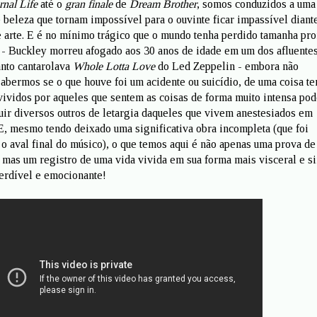
rnal Life
até o
gran finale
de
Dream Brother
, somos conduzidos a uma
 beleza que tornam impossível para o ouvinte ficar impassível diant
e arte. E é no mínimo trágico que o mundo tenha perdido tamanha pr
 - Buckley morreu afogado aos 30 anos de idade em um dos afluente
nto cantarolava
Whole Lotta Love
do Led Zeppelin - embora não
abermos se o que houve foi um acidente ou suicídio, de uma coisa t
 vividos por aqueles que sentem as coisas de forma muito intensa po
tuir diversos outros de letargia daqueles que vivem anestesiados em
 E, mesmo tendo deixado uma significativa obra incompleta (que foi
o aval final do músico), o que temos aqui é não apenas uma prova de
, mas um registro de uma vida vivida em sua forma mais visceral e si
rdível e emocionante!