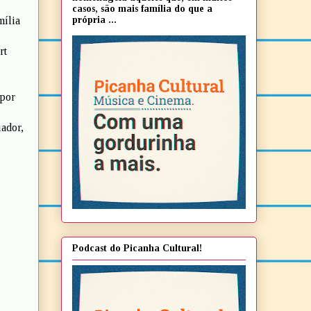
casos, são mais família do que a
própria ...
mília
rt
 por
iador,
Podcast do Picanha Cultural!