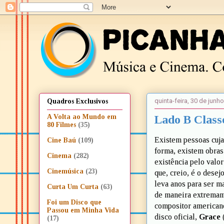
quinta-feira, 30 de junh
Quadros Exclusivos
Lado B Classe
A Volta ao Mundo em
80 Filmes
(35)
Existem pessoas cuj
Cine Baú
(109)
forma, existem obras
Cinema
(282)
existência pelo valor
Cinemúsica
(23)
que, creio, é o dese
leva anos para ser m
Curta Um Curta
(63)
de maneira extremame
Foi um Disco que
compositor america
Passou em Minha Vida
disco oficial,
Grace
(17)