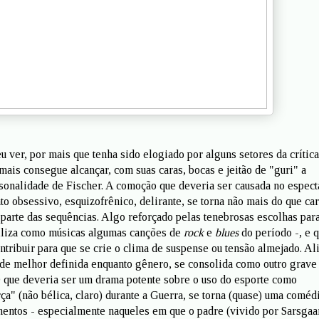
 ver, por mais que tenha sido elogiado por alguns setores da crítica
amais consegue alcançar, com suas caras, bocas e jeitão de "guri" a
onalidade de Fischer. A comoção que deveria ser causada no espect
o obsessivo, esquizofrênico, delirante, se torna não mais do que car
 parte das sequências. Algo reforçado pelas tenebrosas escolhas para
utiliza como músicas algumas canções de
rock
e
blues
do período -, e 
tribuir para que se crie o clima de suspense ou tensão almejado. Ali
dade melhor definida enquanto gênero, se consolida como outro grave
 que deveria ser um drama potente sobre o uso do esporte como
ça" (não bélica, claro) durante a Guerra, se torna (quase) uma coméd
ntos - especialmente naqueles em que o padre (vivido por Sarsgaa