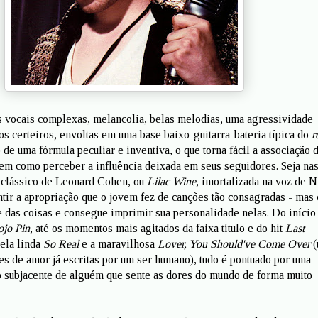
 vocais complexas, melancolia, belas melodias, uma agressividade
 certeiros, envoltas em uma base baixo-guitarra-bateria típica do
r
 de uma fórmula peculiar e inventiva, o que torna fácil a associação 
bem como perceber a influência deixada em seus seguidores. Seja na
 clássico de Leonard Cohen, ou
Lilac Wine
, imortalizada na voz de N
ir a apropriação que o jovem fez de canções tão consagradas - mas
 das coisas e consegue imprimir sua personalidade nelas. Do início
jo Pin
, até os momentos mais agitados da faixa título e do hit
Last
pela linda
So Real
e a maravilhosa
Lover, You Should've Come Over
(
es de amor já escritas por um ser humano), tudo é pontuado por uma
o subjacente de alguém que sente as dores do mundo de forma muito