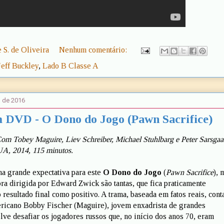
 S. de Oliveira
Nenhum comentário:
Jeff Buckley
,
Lado B Classe A
o de 2016
 DVD - O Dono do Jogo (Pawn Sacrifice)
m Tobey Maguire, Liev Schreiber, Michael Stuhlbarg e Peter Sarsgaa
UA, 2014, 115 minutos.
ha grande expectativa para este
O Dono do Jogo
(
Pawn Sacrifice
), 
bra dirigida por Edward Zwick são tantas, que fica praticamente
 resultado final como positivo. A trama, baseada em fatos reais, cont
ericano Bobby Fischer (Maguire), jovem enxadrista de grandes
lve desafiar os jogadores russos que, no início dos anos 70, eram