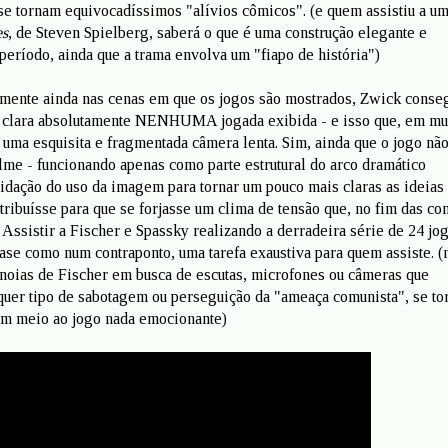
 se tornam equivocadíssimos "alívios cômicos". (e quem assistiu a um
es
, de Steven Spielberg, saberá o que é uma construção elegante e
ríodo, ainda que a trama envolva um "fiapo de história")
mente ainda nas cenas em que os jogos são mostrados, Zwick conse
r clara absolutamente NENHUMA jogada exibida - e isso que, em mu
 uma esquisita e fragmentada câmera lenta. Sim, ainda que o jogo não
ilme - funcionando apenas como parte estrutural do arco dramático
lidação do uso da imagem para tornar um pouco mais claras as ideias
tribuísse para que se forjasse um clima de tensão que, no fim das con
 Assistir a Fischer e Spassky realizando a derradeira série de 24 jo
uase como num contraponto, uma tarefa exaustiva para quem assiste. (
anoias de Fischer em busca de escutas, microfones ou câmeras que
uer tipo de sabotagem ou perseguição da "ameaça comunista", se t
em meio ao jogo nada emocionante)