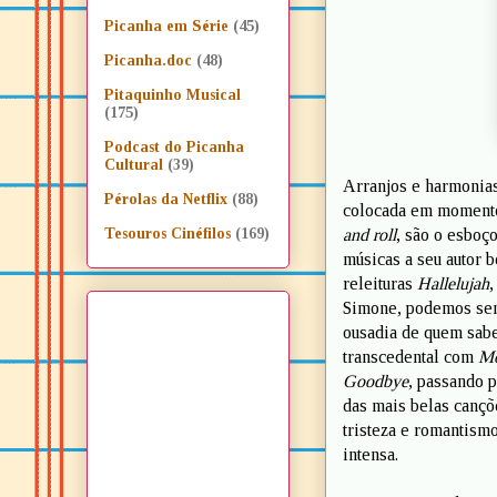
Picanha em Série
(45)
Picanha.doc
(48)
Pitaquinho Musical
(175)
Podcast do Picanha
Cultural
(39)
Arranjos e harmonias
Pérolas da Netflix
(88)
colocada em momentos
and roll
, são o esboço
Tesouros Cinéfilos
(169)
músicas a seu autor 
releituras
Hallelujah
,
Simone, podemos sent
ousadia de quem sabe
transcedental com
Mo
Goodbye
, passando 
das mais belas cançõ
tristeza e romantism
intensa.