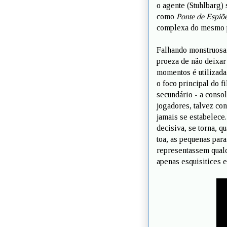
o agente (Stuhlbarg)
como
Ponte de Espiõ
complexa do mesmo pe
Falhando monstruosa
proeza de não deixa
momentos é utilizada
o foco principal do f
secundário - a conso
jogadores, talvez con
jamais se estabelece.
decisiva, se torna, q
toa, as pequenas par
representassem qualq
apenas esquisitices 