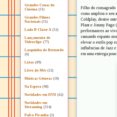
Grandes Cenas do
Filho do consagrado 
Cinema
(31)
como ampliou o seu a
Grandes Filmes
Coldplay, dentre out
Nacionais
(31)
Plant e Jimmy Page (
Lado B Classe A
(32)
performances ao vivo
causando espanto nos
Lançamento de
elevar o estilo pop 
Videoclipe
(77)
influências de Jazz e
Lasquinha do Bernardo
em uma entrega pouca
(6)
Listas
(89)
Livro do Mês
(32)
Músicas Gêmeas
(10)
Na Espera
(98)
Novidades em DVD
(62)
Novidades em
Streaming
(334)
Palco Picanha
(3)