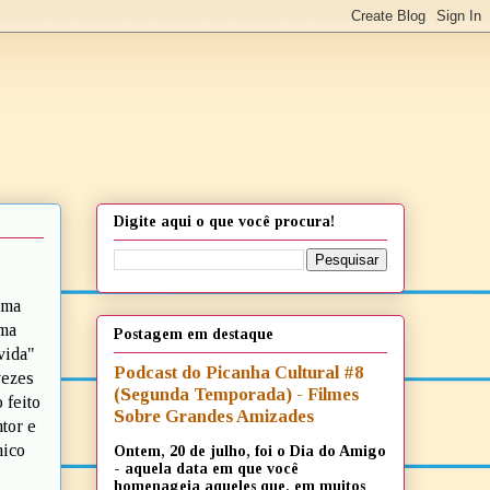
Digite aqui o que você procura!
sma
uma
Postagem em destaque
vida"
Podcast do Picanha Cultural #8
vezes
(Segunda Temporada) - Filmes
 feito
Sobre Grandes Amizades
tor e
nico
Ontem, 20 de julho, foi o Dia do Amigo
- aquela data em que você
homenageia aqueles que, em muitos