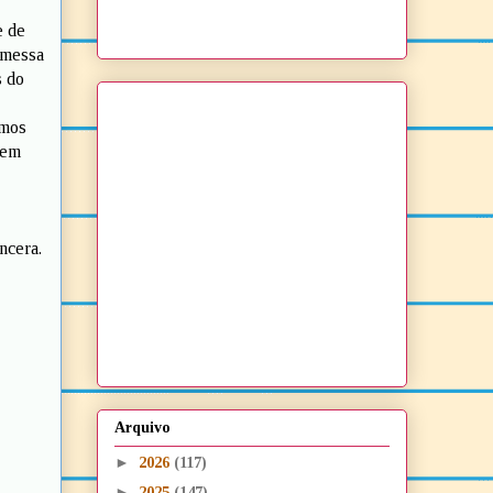
e de
omessa
s do
emos
dem
ncera.
Arquivo
►
2026
(117)
►
2025
(147)