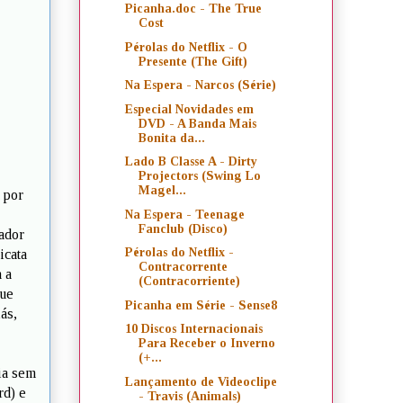
Picanha.doc - The True
Cost
Pérolas do Netflix - O
Presente (The Gift)
Na Espera - Narcos (Série)
Especial Novidades em
DVD - A Banda Mais
Bonita da...
Lado B Classe A - Dirty
Projectors (Swing Lo
Magel...
 por
Na Espera - Teenage
Fanclub (Disco)
ador
Pérolas do Netflix -
icata
Contracorrente
 a
(Contracorriente)
que
Picanha em Série - Sense8
ás,
10 Discos Internacionais
Para Receber o Inverno
(+...
ia sem
Lançamento de Videoclipe
rd) e
- Travis (Animals)