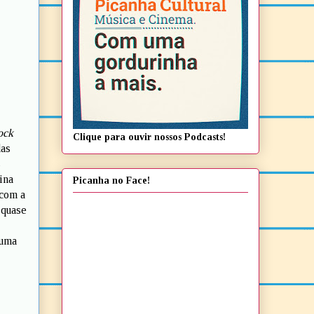
ock
Clique para ouvir nossos Podcasts!
das
s
ina
Picanha no Face!
 com a
 quase
uma