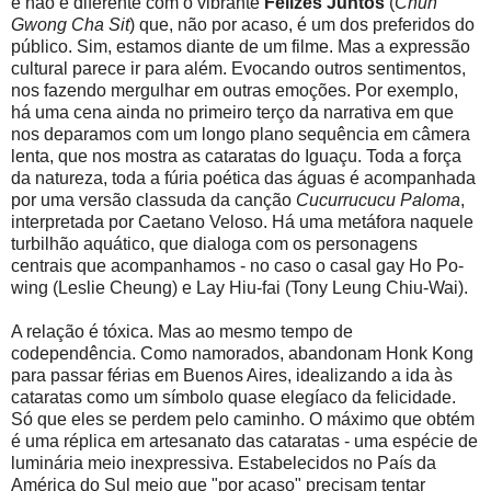
e não é diferente com o vibrante
Felizes Juntos
(
Chun
Gwong Cha Sit
) que, não por acaso, é um dos preferidos do
público. Sim, estamos diante de um filme. Mas a expressão
cultural parece ir para além. Evocando outros sentimentos,
nos fazendo mergulhar em outras emoções. Por exemplo,
há uma cena ainda no primeiro terço da narrativa em que
nos deparamos com um longo plano sequência em câmera
lenta, que nos mostra as cataratas do Iguaçu. Toda a força
da natureza, toda a fúria poética das águas é acompanhada
por uma versão classuda da canção
Cucurrucucu Paloma
,
interpretada por Caetano Veloso. Há uma metáfora naquele
turbilhão aquático, que dialoga com os personagens
centrais que acompanhamos - no caso o casal gay Ho Po-
wing (Leslie Cheung) e Lay Hiu-fai (Tony Leung Chiu-Wai).
A relação é tóxica. Mas ao mesmo tempo de
codependência. Como namorados, abandonam Honk Kong
para passar férias em Buenos Aires, idealizando a ida às
cataratas como um símbolo quase elegíaco da felicidade.
Só que eles se perdem pelo caminho. O máximo que obtém
é uma réplica em artesanato das cataratas - uma espécie de
luminária meio inexpressiva. Estabelecidos no País da
América do Sul meio que "por acaso" precisam tentar