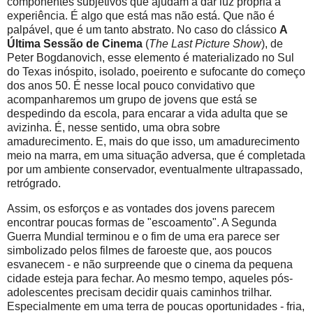
componentes subjetivos que ajudam a dar luz própria à
experiência. É algo que está mas não está. Que não é
palpável, que é um tanto abstrato. No caso do clássico
A
Última Sessão de Cinema
(
The Last Picture Show
), de
Peter Bogdanovich, esse elemento é materializado no Sul
do Texas inóspito, isolado, poeirento e sufocante do começo
dos anos 50. É nesse local pouco convidativo que
acompanharemos um grupo de jovens que está se
despedindo da escola, para encarar a vida adulta que se
avizinha. É, nesse sentido, uma obra sobre
amadurecimento. E, mais do que isso, um amadurecimento
meio na marra, em uma situação adversa, que é completada
por um ambiente conservador, eventualmente ultrapassado,
retrógrado.
Assim, os esforços e as vontades dos jovens parecem
encontrar poucas formas de "escoamento". A Segunda
Guerra Mundial terminou e o fim de uma era parece ser
simbolizado pelos filmes de faroeste que, aos poucos
esvanecem - e não surpreende que o cinema da pequena
cidade esteja para fechar. Ao mesmo tempo, aqueles pós-
adolescentes precisam decidir quais caminhos trilhar.
Especialmente em uma terra de poucas oportunidades - fria,