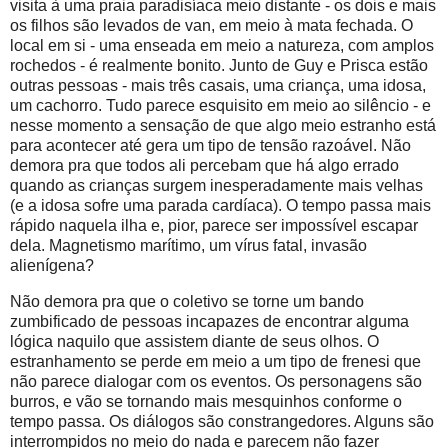
visita à uma praia paradisíaca meio distante - os dois e mais
os filhos são levados de van, em meio à mata fechada. O
local em si - uma enseada em meio a natureza, com amplos
rochedos - é realmente bonito. Junto de Guy e Prisca estão
outras pessoas - mais três casais, uma criança, uma idosa,
um cachorro. Tudo parece esquisito em meio ao silêncio - e
nesse momento a sensação de que algo meio estranho está
para acontecer até gera um tipo de tensão razoável. Não
demora pra que todos ali percebam que há algo errado
quando as crianças surgem inesperadamente mais velhas
(e a idosa sofre uma parada cardíaca). O tempo passa mais
rápido naquela ilha e, pior, parece ser impossível escapar
dela. Magnetismo marítimo, um vírus fatal, invasão
alienígena?
Não demora pra que o coletivo se torne um bando
zumbificado de pessoas incapazes de encontrar alguma
lógica naquilo que assistem diante de seus olhos. O
estranhamento se perde em meio a um tipo de frenesi que
não parece dialogar com os eventos. Os personagens são
burros, e vão se tornando mais mesquinhos conforme o
tempo passa. Os diálogos são constrangedores. Alguns são
interrompidos no meio do nada e parecem não fazer