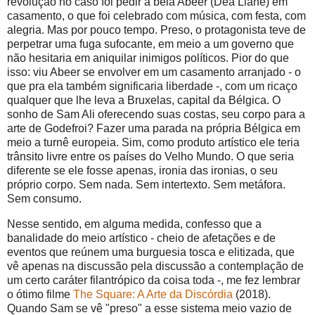
revolução no caso foi pedir a bela Abeer (Dea Liane) em
casamento, o que foi celebrado com música, com festa, com
alegria. Mas por pouco tempo. Preso, o protagonista teve de
perpetrar uma fuga sufocante, em meio a um governo que
não hesitaria em aniquilar inimigos políticos. Pior do que
isso: viu Abeer se envolver em um casamento arranjado - o
que pra ela também significaria liberdade -, com um ricaço
qualquer que lhe leva a Bruxelas, capital da Bélgica. O
sonho de Sam Ali oferecendo suas costas, seu corpo para a
arte de Godefroi? Fazer uma parada na própria Bélgica em
meio a turnê europeia. Sim, como produto artístico ele teria
trânsito livre entre os países do Velho Mundo. O que seria
diferente se ele fosse apenas, ironia das ironias, o seu
próprio corpo. Sem nada. Sem intertexto. Sem metáfora.
Sem consumo.
Nesse sentido, em alguma medida, confesso que a
banalidade do meio artístico - cheio de afetações e de
eventos que reúnem uma burguesia tosca e elitizada, que
vê apenas na discussão pela discussão a contemplação de
um certo caráter filantrópico da coisa toda -, me fez lembrar
o ótimo filme
The Square: A Arte da Discórdia
(2018).
Quando Sam se vê "preso" a esse sistema meio vazio de