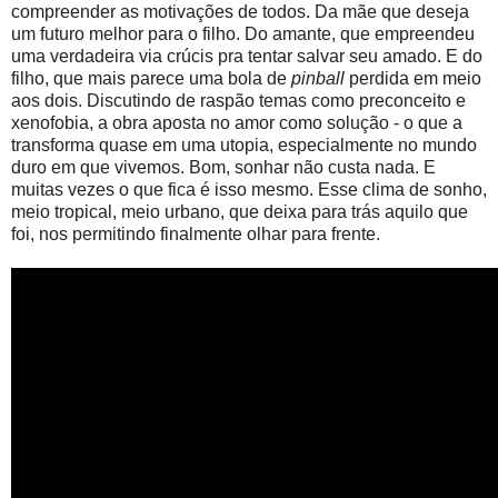
compreender as motivações de todos. Da mãe que deseja
um futuro melhor para o filho. Do amante, que empreendeu
uma verdadeira via crúcis pra tentar salvar seu amado. E do
filho, que mais parece uma bola de
pinball
perdida em meio
aos dois. Discutindo de raspão temas como preconceito e
xenofobia, a obra aposta no amor como solução - o que a
transforma quase em uma utopia, especialmente no mundo
duro em que vivemos. Bom, sonhar não custa nada. E
muitas vezes o que fica é isso mesmo. Esse clima de sonho,
meio tropical, meio urbano, que deixa para trás aquilo que
foi, nos permitindo finalmente olhar para frente.