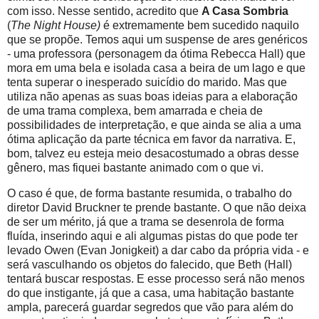
com isso. Nesse sentido, acredito que
A Casa Sombria
(
The Night House)
é extremamente bem sucedido naquilo
que se propõe. Temos aqui um suspense de ares genéricos
- uma professora (personagem da ótima Rebecca Hall) que
mora em uma bela e isolada casa a beira de um lago e que
tenta superar o inesperado suicídio do marido. Mas que
utiliza não apenas as suas boas ideias para a elaboração
de uma trama complexa, bem amarrada e cheia de
possibilidades de interpretação, e que ainda se alia a uma
ótima aplicação da parte técnica em favor da narrativa. E,
bom, talvez eu esteja meio desacostumado a obras desse
gênero, mas fiquei bastante animado com o que vi.
O caso é que, de forma bastante resumida, o trabalho do
diretor David Bruckner te prende bastante. O que não deixa
de ser um mérito, já que a trama se desenrola de forma
fluída, inserindo aqui e ali algumas pistas do que pode ter
levado Owen (Evan Jonigkeit) a dar cabo da própria vida - e
será vasculhando os objetos do falecido, que Beth (Hall)
tentará buscar respostas. E esse processo será não menos
do que instigante, já que a casa, uma habitação bastante
ampla, parecerá guardar segredos que vão para além do