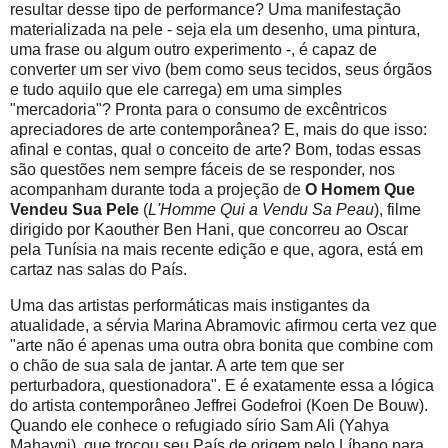
resultar desse tipo de performance? Uma manifestação
materializada na pele - seja ela um desenho, uma pintura,
uma frase ou algum outro experimento -, é capaz de
converter um ser vivo (bem como seus tecidos, seus órgãos
e tudo aquilo que ele carrega) em uma simples
"mercadoria"? Pronta para o consumo de excêntricos
apreciadores de arte contemporânea? E, mais do que isso:
afinal e contas, qual o conceito de arte? Bom, todas essas
são questões nem sempre fáceis de se responder, nos
acompanham durante toda a projeção de
O Homem Que
Vendeu Sua Pele
(
L'Homme Qui a Vendu Sa Peau
), filme
dirigido por Kaouther Ben Hani, que concorreu ao Oscar
pela Tunísia na mais recente edição e que, agora, está em
cartaz nas salas do País.
Uma das artistas performáticas mais instigantes da
atualidade, a sérvia Marina Abramovic afirmou certa vez que
"arte não é apenas uma outra obra bonita que combine com
o chão de sua sala de jantar. A arte tem que ser
perturbadora, questionadora". E é exatamente essa a lógica
do artista contemporâneo Jeffrei Godefroi (Koen De Bouw).
Quando ele conhece o refugiado sírio Sam Ali (Yahya
Mahayni), que trocou seu País de origem pelo Líbano para