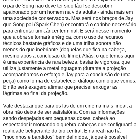
o pai de Song não deve ter sido fácil se descobrir
apaixonado por um homem na vida adulta - ainda mais em
uma sociedade conservadora. Mas será nos braços de Jay
que Song pai (Spark Chen) encontrará o carinho necessário
para enfrentar um câncer terminal. E será nesse momento
que a obra se tornará enérgica, com o uso de recursos
técnicos bastante gráficos e de uma trilha sonora não
menos do que inebriante (daquelas que fica na cabeça,
mesmo após a conclusão do filme). Aliás, o que temos aqui
é uma experiência de rara beleza, bastante vigorosa, que
utiliza justamente a metalinguagem (durante a projeção
acompanhamos o esforço e Jay para a conclusão de uma
peça) como forma de estabelecer diálogo com o que vemos.
E não será exagero afirmar que precisei enxugar as
lágrimas ao final da projeção.
Vale destacar que para os fãs de um cinema mais linear, a
obra não deixa de ser satisfatória. Com as informações
sendo despejadas em pequenas doses, caberá ao
espectador ir montando o quebra-cabeças que configurará a
realidade beligerante do trio central. E na real não há
"mocinhos e bandidos" bem definidos, já que é possível