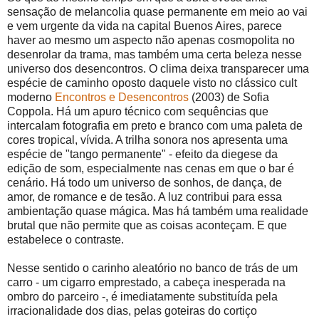
sensação de melancolia quase permanente em meio ao vai
e vem urgente da vida na capital Buenos Aires, parece
haver ao mesmo um aspecto não apenas cosmopolita no
desenrolar da trama, mas também uma certa beleza nesse
universo dos desencontros. O clima deixa transparecer uma
espécie de caminho oposto daquele visto no clássico cult
moderno
Encontros e Desencontros
(2003) de Sofia
Coppola. Há um apuro técnico com sequências que
intercalam fotografia em preto e branco com uma paleta de
cores tropical, vívida. A trilha sonora nos apresenta uma
espécie de "tango permanente" - efeito da diegese da
edição de som, especialmente nas cenas em que o bar é
cenário. Há todo um universo de sonhos, de dança, de
amor, de romance e de tesão. A luz contribui para essa
ambientação quase mágica. Mas há também uma realidade
brutal que não permite que as coisas aconteçam. E que
estabelece o contraste.
Nesse sentido o carinho aleatório no banco de trás de um
carro - um cigarro emprestado, a cabeça inesperada na
ombro do parceiro -, é imediatamente substituída pela
irracionalidade dos dias, pelas goteiras do cortiço