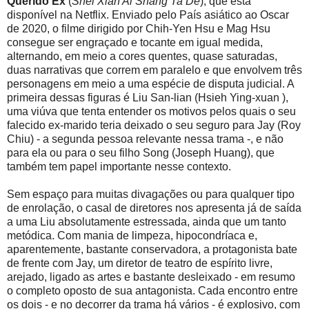
Querido Ex
(
Shei Xian Ai Shang Ta De
), que está
disponível na Netflix. Enviado pelo País asiático ao Oscar
de 2020, o filme dirigido por Chih-Yen Hsu e Mag Hsu
consegue ser engraçado e tocante em igual medida,
alternando, em meio a cores quentes, quase saturadas,
duas narrativas que correm em paralelo e que envolvem três
personagens em meio a uma espécie de disputa judicial. A
primeira dessas figuras é Liu San-lian (Hsieh Ying-xuan ),
uma viúva que tenta entender os motivos pelos quais o seu
falecido ex-marido teria deixado o seu seguro para Jay (Roy
Chiu) - a segunda pessoa relevante nessa trama -, e não
para ela ou para o seu filho Song (Joseph Huang), que
também tem papel importante nesse contexto.
Sem espaço para muitas divagações ou para qualquer tipo
de enrolação, o casal de diretores nos apresenta já de saída
a uma Liu absolutamente estressada, ainda que um tanto
metódica. Com mania de limpeza, hipocondríaca e,
aparentemente, bastante conservadora, a protagonista bate
de frente com Jay, um diretor de teatro de espírito livre,
arejado, ligado as artes e bastante desleixado - em resumo
o completo oposto de sua antagonista. Cada encontro entre
os dois - e no decorrer da trama há vários - é explosivo, com