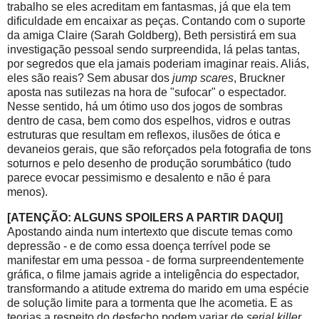
trabalho se eles acreditam em fantasmas, já que ela tem
dificuldade em encaixar as peças. Contando com o suporte
da amiga Claire (Sarah Goldberg), Beth persistirá em sua
investigação pessoal sendo surpreendida, lá pelas tantas,
por segredos que ela jamais poderiam imaginar reais. Aliás,
eles são reais? Sem abusar dos
jump scares
, Bruckner
aposta nas sutilezas na hora de "sufocar" o espectador.
Nesse sentido, há um ótimo uso dos jogos de sombras
dentro de casa, bem como dos espelhos, vidros e outras
estruturas que resultam em reflexos, ilusões de ótica e
devaneios gerais, que são reforçados pela fotografia de tons
soturnos e pelo desenho de produção sorumbático (tudo
parece evocar pessimismo e desalento e não é para
menos).
[ATENÇÃO: ALGUNS SPOILERS A PARTIR DAQUI]
Apostando ainda num intertexto que discute temas como
depressão - e de como essa doença terrível pode se
manifestar em uma pessoa - de forma surpreendentemente
gráfica, o filme jamais agride a inteligência do espectador,
transformando a atitude extrema do marido em uma espécie
de solução limite para a tormenta que lhe acometia. E as
teorias a respeito do desfecho podem variar de
serial killer