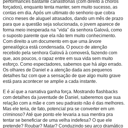
performances bastante canastronas (com direito a choros
forçados), enquanto tenta manter, sem muito sucesso, as
contas em dia. Após um ultimato do senhorio que cobra
cinco meses de aluguel atrasados, dando um mês de prazo
para que a questão seja solucionada, o jovem aparece de
forma meio inesperada na "vida" da senhora Galová, como
o suposto parente que ela não tem muito conhecimento.
Com direito a um documento em que uma árvore
genealógica está condensada. O pouco de atenção
recebido pela senhora Galová à comoverá, fazendo com
que, aos poucos, o rapaz entre em sua vida sem muito
esforço. Como espectadores, sabemos que há algo errado.
Os olhares de Daniel e a atenção dada aos pequenos
detalhes faz com que a sensação de que algo muito grave
está para acontecer se amplie a cada instante.
E é aí que a narrativa ganha força. Mostrando flashbacks
com detalhes da juventude de Daniel, saberemos que sua
relação com a mãe e com seu padrasto não é das melhores.
Mas ele teria, de fato, potencial pra se converter em um
criminoso? Até que ponto ele levaria a sua mentira pra
tentar se beneficiar de uma velha indefesa? O que ele
pretende? Roubar? Matar? Conduzindo seu arco dramático