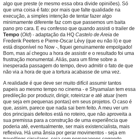
algo que preste (e mesmo essa obra divide opiniões). Só
que uma coisa é fato: por mais que falte qualidade na
execução, a simples intenção de tentar fazer algo
minimamente diferente faz com que passemos um baita
pano pro cara. E eu confesso que quando assisti o trailer de
Tempo
(
Old
) - adaptação da HQ
Castelo de Areia
de
Frederik Peeters e Pierre-Oscar Lévy (que eu não li) e que
está disponível no Now -, fiquei genuinamente empolgado!
Bom, mas aí chegou a hora de assistir e o resultado foi uma
frustração monumental. Aliás, para um filme sobre a
inesperada passagem do tempo, devo admitir o fato de que
não via a hora de que a tortura acabasse de uma vez.
A realidade é que deve ser muito difícil assumir tantos
papeis ao mesmo tempo no cinema - e Shyamalan tem essa
predileção por produzir, dirigir, roteirizar e até atuar (nem
que seja em pequenas pontas) em seus projetos. O caso é
que, assim, parece que nada sai bem feito. A meu ver um
dos principais defeitos está no roteiro, que não aproveita a
sua premissa para a construção de uma experiência que
poderia até, eventualmente, ser mais existencialista, mais
reflexiva. Há uma ânsia por gerar movimentos - seja em
travellings
circulares, seja com personagens correndo