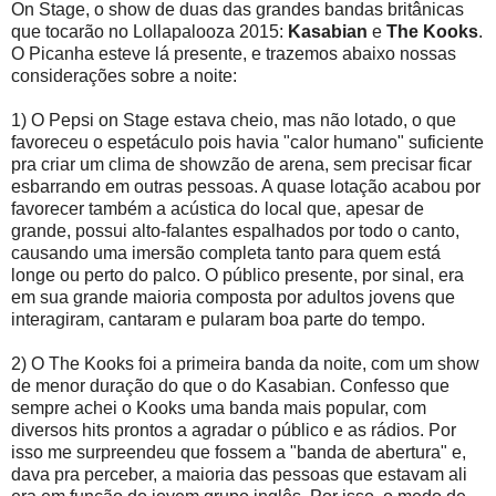
On Stage, o show de duas das grandes bandas britânicas
que tocarão no Lollapalooza 2015:
Kasabian
e
The Kooks
.
O Picanha esteve lá presente, e trazemos abaixo nossas
considerações sobre a noite:
1) O Pepsi on Stage estava cheio, mas não lotado, o que
favoreceu o espetáculo pois havia "calor humano" suficiente
pra criar um clima de showzão de arena, sem precisar ficar
esbarrando em outras pessoas. A quase lotação acabou por
favorecer também a acústica do local que, apesar de
grande, possui alto-falantes espalhados por todo o canto,
causando uma imersão completa tanto para quem está
longe ou perto do palco. O público presente, por sinal, era
em sua grande maioria composta por adultos jovens que
interagiram, cantaram e pularam boa parte do tempo.
2) O The Kooks foi a primeira banda da noite, com um show
de menor duração do que o do Kasabian. Confesso que
sempre achei o Kooks uma banda mais popular, com
diversos hits prontos a agradar o público e as rádios. Por
isso me surpreendeu que fossem a "banda de abertura" e,
dava pra perceber, a maioria das pessoas que estavam ali