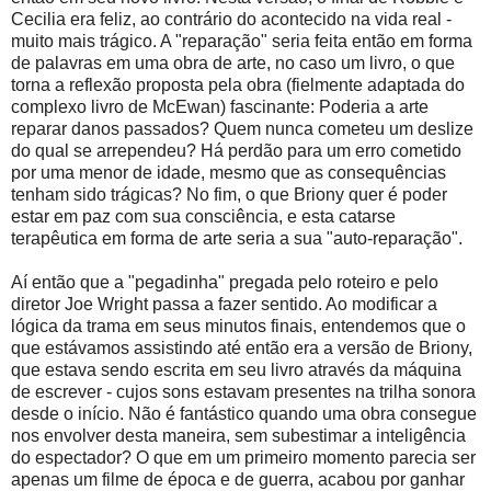
Cecilia era feliz, ao contrário do acontecido na vida real -
muito mais trágico. A "reparação" seria feita então em forma
de palavras em uma obra de arte, no caso um livro, o que
torna a reflexão proposta pela obra (fielmente adaptada do
complexo livro de McEwan) fascinante: Poderia a arte
reparar danos passados? Quem nunca cometeu um deslize
do qual se arrependeu? Há perdão para um erro cometido
por uma menor de idade, mesmo que as consequências
tenham sido trágicas? No fim, o que Briony quer é poder
estar em paz com sua consciência, e esta catarse
terapêutica em forma de arte seria a sua "auto-reparação".
Aí então que a "pegadinha" pregada pelo roteiro e pelo
diretor Joe Wright passa a fazer sentido. Ao modificar a
lógica da trama em seus minutos finais, entendemos que o
que estávamos assistindo até então era a versão de Briony,
que estava sendo escrita em seu livro através da máquina
de escrever - cujos sons estavam presentes na trilha sonora
desde o início. Não é fantástico quando uma obra consegue
nos envolver desta maneira, sem subestimar a inteligência
do espectador? O que em um primeiro momento parecia ser
apenas um filme de época e de guerra, acabou por ganhar