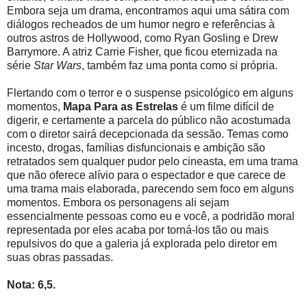
Embora seja um drama, encontramos aqui uma sátira com
diálogos recheados de um humor negro e referências à
outros astros de Hollywood, como Ryan Gosling e Drew
Barrymore. A atriz Carrie Fisher, que ficou eternizada na
série
Star Wars
, também faz uma ponta como si própria.
Flertando com o terror e o suspense psicológico em alguns
momentos,
Mapa Para as Estrelas
é um filme difícil de
digerir, e certamente a parcela do público não acostumada
com o diretor sairá decepcionada da sessão. Temas como
incesto, drogas, famílias disfuncionais e ambição são
retratados sem qualquer pudor pelo cineasta, em uma trama
que não oferece alívio para o espectador e que carece de
uma trama mais elaborada, parecendo sem foco em alguns
momentos. Embora os personagens ali sejam
essencialmente pessoas como eu e você, a podridão moral
representada por eles acaba por torná-los tão ou mais
repulsivos do que a galeria já explorada pelo diretor em
suas obras passadas.
Nota: 6,5.