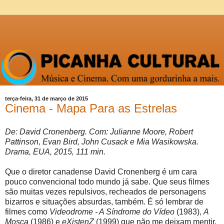
terça-feira, 31 de março de 2015
Cinema - Mapa Para as Estrelas
De: David Cronenberg. Com: Julianne Moore, Robert
Pattinson, Evan Bird, John Cusack e Mia Wasikowska.
Drama, EUA, 2015, 111 min.
Que o diretor canadense David Cronenberg é um cara
pouco convencional todo mundo já sabe. Que seus filmes
são muitas vezes repulsivos, recheados de personagens
bizarros e situações absurdas, também. É só lembrar de
filmes como
Videodrome - A Síndrome do Vídeo
(1983),
A
Mosca
(1986) e
eXistenZ
(1999) que não me deixam mentir.