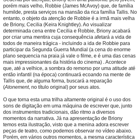
porém mais velho, Robbie (James McAvoy) que, de família
humilde, presta serviços na mansão da rica família Tallis. No
entanto, o objeto da atenção de Robbie é a irmã mais velha
de Briony, Cecilia (Keira Knightley). Ao visualizar
determinada cena entre Cecilia e Robbie, Briony acabará
por criar uma mentira cuja consequência afetará a vida de
todos de maneira trágica - incluindo a ida de Robbie para
participar da Segunda Guerra Mundial (a cena do enorme
plano sequencia na praia já vale o filme, e é uma das cenas
mais impressionantes da história do cinema) . Acontece
que, até a velhice, a sombra do remorso por uma atitude até
então infantil (na época) continuará ecoando na mente de
Tallis que, de alguma forma, buscará a reparação
(
Atonement
, no título original) por seus atos.
O que torna esta uma trilha altamente original é o uso dos
sons de digitação em uma máquina de escrever que, junto
dos instrumentos tradicionais, dão ritmo a diversos
momentos da narrativa. Já na apresentação de Briony
temos esta ilustração, visto que a menina adora escrever
peças de teatro, como podemos observar no vídeo abaixo.
Porém, em vários outros momentos, a mesma característica