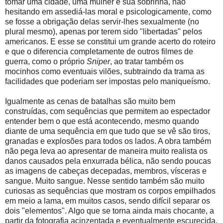
tomar uma cidade, uma mulher e sua sobrinha, não
hesitando em assediá-las moral e psicologicamente, como
se fosse a obrigação delas servir-lhes sexualmente (no
plural mesmo), apenas por terem sido "libertadas" pelos
americanos. E esse se constitui um grande acerto do roteiro
e que o diferencia completamente de outros filmes de
guerra, como o próprio
Sniper
, ao tratar também os
mocinhos como eventuais vilões, subtraindo da trama as
facilidades que poderiam ser impostas pelo maniqueísmo.
Igualmente as cenas de batalhas são muito bem
construídas, com sequências que permitem ao espectador
entender bem o que está acontecendo, mesmo quando
diante de uma sequência em que tudo que se vê são tiros,
granadas e explosões para todos os lados. A obra também
não pega leva ao apresentar de maneira muito realista os
danos causados pela enxurrada bélica, não sendo poucas
as imagens de cabeças decepadas, membros, vísceras e
sangue. Muito sangue. Nesse sentido também são muito
curiosas as sequências que mostram os corpos empilhados
em meio a lama, em muitos casos, sendo difícil separar os
dois "elementos". Algo que se torna ainda mais chocante, a
partir da fotografia acinzentada e eventualmente escurecida.