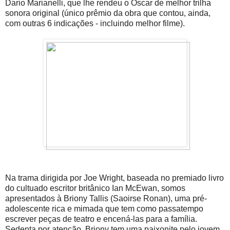
Dario Marianelli, que lhe rendeu o Oscar de melhor trilha
sonora original (único prêmio da obra que contou, ainda,
com outras 6 indicações - incluindo melhor filme).
Na trama dirigida por Joe Wright, baseada no premiado livro
do cultuado escritor britânico Ian McEwan, somos
apresentados à Briony Tallis (Saoirse Ronan), uma pré-
adolescente rica e mimada que tem como passatempo
escrever peças de teatro e encená-las para a família.
Sedenta por atenção, Briony tem uma paixonite pelo jovem,