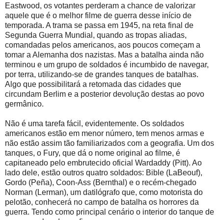
Eastwood, os votantes perderam a chance de valorizar
aquele que é o melhor filme de guerra desse início de
temporada. A trama se passa em 1945, na reta final de
Segunda Guerra Mundial, quando as tropas aliadas,
comandadas pelos americanos, aos poucos começam a
tomar a Alemanha dos nazistas. Mas a batalha ainda não
terminou e um grupo de soldados é incumbido de navegar,
por terra, utilizando-se de grandes tanques de batalhas.
Algo que possibilitará a retomada das cidades que
circundam Berlim e a posterior devolução destas ao povo
germânico.
Não é uma tarefa fácil, evidentemente. Os soldados
americanos estão em menor número, tem menos armas e
não estão assim tão familiarizados com a geografia. Um dos
tanques, o Fury, que dá o nome original ao filme, é
capitaneado pelo embrutecido oficial Wardaddy (Pitt). Ao
lado dele, estão outros quatro soldados: Bible (LaBeouf),
Gordo (Peña), Coon-Ass (Bernthal) e o recém-chegado
Norman (Lerman), um datilógrafo que, como motorista do
pelotão, conhecerá no campo de batalha os horrores da
guerra. Tendo como principal cenário o interior do tanque de