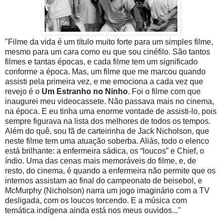
"Filme da vida é um título muito forte para um simples filme,
mesmo para um cara como eu que sou cinéfilo. São tantos
filmes e tantas épocas, e cada filme tem um significado
conforme a época. Mas, um filme que me marcou quando
assisti pela primeira vez, e me emociona a cada vez que
revejo é o
Um Estranho no Ninho
. Foi o filme com que
inaugurei meu videocassete. Não passava mais no cinema,
na época. E eu tinha uma enorme vontade de assisti-lo, pois
sempre figurava na lista dos melhores de todos os tempos.
Além do quê, sou fã de carteirinha de Jack Nicholson, que
neste filme tem uma atuação soberba. Aliás, todo o elenco
está brilhante: a enfermeira sádica, os “loucos” e Chief, o
índio. Uma das cenas mais memoráveis do filme, e, de
resto, do cinema, é quando a enfermeira não permite que os
internos assistam ao final do campeonato de beisebol, e
McMurphy (Nicholson) narra um jogo imaginário com a TV
desligada, com os loucos torcendo. E a música com
temática indígena ainda está nos meus ouvidos..."