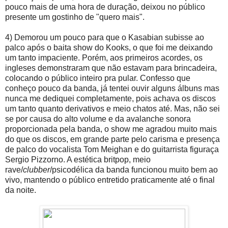
pouco mais de uma hora de duração, deixou no público
presente um gostinho de "quero mais".
4) Demorou um pouco para que o Kasabian subisse ao
palco após o baita show do Kooks, o que foi me deixando
um tanto impaciente. Porém, aos primeiros acordes, os
ingleses demonstraram que não estavam para brincadeira,
colocando o público inteiro pra pular. Confesso que
conheço pouco da banda, já tentei ouvir alguns álbuns mas
nunca me dediquei completamente, pois achava os discos
um tanto quanto derivativos e meio chatos até. Mas, não sei
se por causa do alto volume e da avalanche sonora
proporcionada pela banda, o show me agradou muito mais
do que os discos, em grande parte pelo carisma e presença
de palco do vocalista Tom Meighan e do guitarrista figuraça
Sergio Pizzorno. A estética britpop, meio
rave/
clubber
/psicodélica da banda funcionou muito bem ao
vivo, mantendo o público entretido praticamente até o final
da noite.