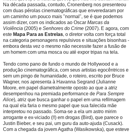
Na década passada, contudo, Cronenberg nos presenteou
com duas pérolas cinematográficas que enveredaram por
um caminho um pouco mais "normal", se é que podemos
assim dizer, com os indicados ao Oscar
Marcas da
Violência
(2005) e
Senhores do Crime
(2007). E agora, com
este
Mapa Para as Estrelas
, o diretor volta com força total
na categoria personagens repulsivos e situações bisonhas -
embora desta vez o mesmo não necessite fazer a fusão de
um homem com uma mosca ou até expor tripas na tela.
Tendo como pano de fundo o mundo de Hollywood e a
produção cinematográfica, com seus artistas egocêntricos e
sem um pingo de humanidade, o roteiro, escrito por Bruce
Wagner, nos apresenta à Havanna Segrand (Julianne
Moore, em papel diametralmente oposto ao que a atriz
desempenhou na premiada performance de
Para Sempre
Alice
), atriz que busca ganhar o papel em uma refilmagem
na qual ela faria o mesmo papel que sua falecida mãe
interpretou no passado. Soma-se a ela um astro mirim
arrogante e ex-viciado (!!) em drogas (Bird), que parece o
Justin Bieber, e seu pai, um guru da auto-ajuda (Cusack).
Com a chegada da jovem Agatha (Wasikowska), que esteve