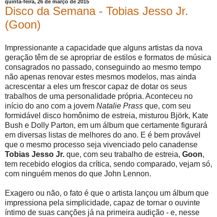
quinta-feira, 26 de março de 2015
Disco da Semana - Tobias Jesso Jr.
(Goon)
Impressionante a capacidade que alguns artistas da nova
geração têm de se apropriar de estilos e formatos de música
consagrados no passado, conseguindo ao mesmo tempo
não apenas renovar estes mesmos modelos, mas ainda
acrescentar a eles um frescor capaz de dotar os seus
trabalhos de uma personalidade própria. Aconteceu no
início do ano com a jovem
Natalie Prass
que, com seu
formidável disco homônimo de estreia, misturou Björk, Kate
Bush e Dolly Parton, em um álbum que certamente figurará
em diversas listas de melhores do ano. E é bem provável
que o mesmo processo seja vivenciado pelo canadense
Tobias Jesso Jr.
que, com seu trabalho de estreia,
Goon
,
tem recebido elogios da crítica, sendo comparado, vejam só,
com ninguém menos do que John Lennon.
Exagero ou não, o fato é que o artista lançou um álbum que
impressiona pela simplicidade, capaz de tornar o ouvinte
íntimo de suas canções já na primeira audição - e, nesse