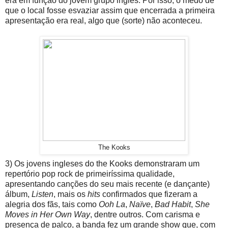
era em função do jovem grupo inglês. Por isso, o medo de
que o local fosse esvaziar assim que encerrada a primeira
apresentação era real, algo que (sorte) não aconteceu.
The Kooks
3) Os jovens ingleses do the Kooks demonstraram um
repertório pop rock de primeiríssima qualidade,
apresentando canções do seu mais recente (e dançante)
álbum,
Listen
, mais os
hits
confirmados que fizeram a
alegria dos fãs, tais como
Ooh La
,
Naïve
,
Bad Habit
,
She
Moves in Her Own Way
, dentre outros. Com carisma e
presença de palco, a banda fez um grande show que, com