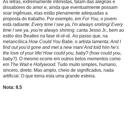
As letras, extremamente intimistas, falam das alegrias e
dissabores do amor e, ainda que eventualmente possam
soar ingênuas, elas estão plenamente adequadas a
proposta do trabalho. Por exemplo, em
For You
, o jovem
está radiante:
Every time I see ya, I'm always smiling/ Every
time I see ya, you're always shining,
canta Jesso Jr., bem ao
estilo dos Beatles na fase
ié-ié-ié.
Ao passo que, na
melancólica
How Could You Babe,
o artista lamenta:
And I
find out you'd gone and met a new man/ And told him he's
the love of your life/ How could you, baby? (how could you,
baby?).
O mesmo ocorre em outros belos momentos como
em
The Wait
e
Hollywood.
Tudo muito simples, humano,
sincero, direto. Mas amplo, cheio de significados, nada
artificial. O que torna esta uma grande estreia.
Nota: 8,5