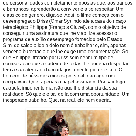
de personalidades completamente opostas que, aos trancos
e barrancos, aprenderão a conviver e a se respeitar. Um
clássico do gênero, diga-se. Aqui, o filme começa com o
desempregado Driss (Omar Sy) indo até a casa do ricaço
tetraplégico Philippe (François Cluzet), com o objetivo de
conseguir uma assinatura que lhe viabilize acessar o
programa de auxílio desemprego fornecido pelo Estado.
Sim, de saída a ideia dele nem é trabalhar e, sim, apenas
vencer a burocracia que lhe exige uma documentação. Só
que Philippe, tratado por Driss sem nenhum tipo de
comiseração que a cadeira de rodas lhe poderia despertar,
tem a sua atenção chamada justamente por este fato. O
homem, de péssimos modos por sinal, não age com
compaixão. Quer apenas o papel assinado. Pra sair logo
daquela imponente mansão que lhe distancia da sua
realidade. Só que ele sai de lá com uma oportunidade. Um
inesperado trabalho. Que, na real, ele nem queria.