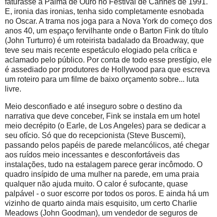
faturasse a Palma de Ouro no Festival de Cannes de 1991.
E, ironia das ironias, tenha sido completamente esnobada
no Oscar. A trama nos joga para a Nova York do começo dos
anos 40, um espaço fervilhante onde o Barton Fink do título
(John Turturro) é um roteirista badalado da Broadway, que
teve seu mais recente espetáculo elogiado pela crítica e
aclamado pelo público. Por conta de todo esse prestígio, ele
é assediado por produtores de Hollywood para que escreva
um roteiro para um filme de baixo orçamento sobre... luta
livre.
Meio desconfiado e até inseguro sobre o destino da
narrativa que deve conceber, Fink se instala em um hotel
meio decrépito (o Earle, de Los Angeles) para se dedicar a
seu ofício. Só que do recepcionista (Steve Buscemi),
passando pelos papéis de parede melancólicos, até chegar
aos ruídos meio incessantes e desconfortáveis das
instalações, tudo na estalagem parece gerar incômodo. O
quadro insípido de uma mulher na parede, em uma praia
qualquer não ajuda muito. O calor é sufocante, quase
palpável - o suor escorre por todos os poros. E ainda há um
vizinho de quarto ainda mais esquisito, um certo Charlie
Meadows (John Goodman), um vendedor de seguros de