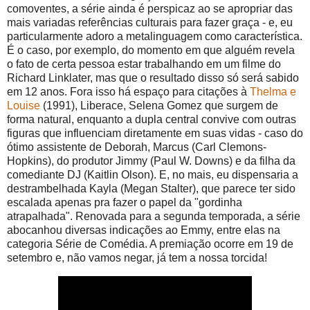
comoventes, a série ainda é perspicaz ao se apropriar das
mais variadas referências culturais para fazer graça - e, eu
particularmente adoro a metalinguagem como característica.
É o caso, por exemplo, do momento em que alguém revela
o fato de certa pessoa estar trabalhando em um filme do
Richard Linklater, mas que o resultado disso só será sabido
em 12 anos. Fora isso há espaço para citações à
Thelma e
Louise
(1991), Liberace, Selena Gomez que surgem de
forma natural, enquanto a dupla central convive com outras
figuras que influenciam diretamente em suas vidas - caso do
ótimo assistente de Deborah, Marcus (Carl Clemons-
Hopkins), do produtor Jimmy (Paul W. Downs) e da filha da
comediante DJ (Kaitlin Olson). E, no mais, eu dispensaria a
destrambelhada Kayla (Megan Stalter), que parece ter sido
escalada apenas pra fazer o papel da "gordinha
atrapalhada". Renovada para a segunda temporada, a série
abocanhou diversas indicações ao Emmy, entre elas na
categoria Série de Comédia. A premiação ocorre em 19 de
setembro e, não vamos negar, já tem a nossa torcida!