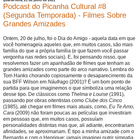
quarta-feira, 21 de julho de 2021
Podcast do Picanha Cultural #8
(Segunda Temporada) - Filmes Sobre
Grandes Amizades
Ontem, 20 de julho, foi o Dia do Amigo - aquela data em que
você homenageia aqueles que, em muitos casos, são mais
família do que a própria família (e que fazem você passar
vergonha nas redes sociais). E, foi pensando nisso, que
resolvemos fazer um apanhadão de filmes que tenham as
grandes amizades como parte do arco narrativo. Lembra do
Tom Hanks chorando copiosamente o desaparecimento da
sua BFF Wilson em
Náufrago
(2001)? É um bom ponto de
partida para que imaginemos o que simboliza uma relação
desse tipo. De clássicos como
Thelma e Louise
(1991),
passando por obras oitentistas como
Clube dos Cinco
(1985), até chegar em filmes mais atuais, como,
Eu Te Amo,
Cara
(2009) não foram poucas as películas que investiram
em pessoas que, em muitos casos, possuíam
personalidades distintas mas que, ali adiante, encontrariam
afinidades, se aproximariam. É tipo a minha amizade com o
Bernardo e com o Henrique: jamais imaginei nutrir simpatia