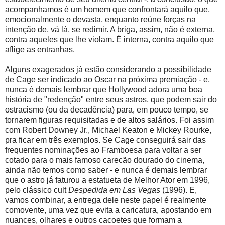
acompanhamos é um homem que confrontará aquilo que,
emocionalmente o devasta, enquanto reúne forças na
intenção de, vá lá, se redimir. A briga, assim, não é externa,
contra aqueles que lhe violam. É interna, contra aquilo que
aflige as entranhas.
Alguns exagerados já estão considerando a possibilidade
de Cage ser indicado ao Oscar na próxima premiação - e,
nunca é demais lembrar que Hollywood adora uma boa
história de "redenção" entre seus astros, que podem sair do
ostracismo (ou da decadência) para, em pouco tempo, se
tornarem figuras requisitadas e de altos salários. Foi assim
com Robert Downey Jr., Michael Keaton e Mickey Rourke,
pra ficar em três exemplos. Se Cage conseguirá sair das
frequentes nominações ao Framboesa para voltar a ser
cotado para o mais famoso carecão dourado do cinema,
ainda não temos como saber - e nunca é demais lembrar
que o astro já faturou a estatueta de Melhor Ator em 1996,
pelo clássico cult
Despedida em Las Vegas
(1996). E,
vamos combinar, a entrega dele neste papel é realmente
comovente, uma vez que evita a caricatura, apostando em
nuances, olhares e outros cacoetes que formam a