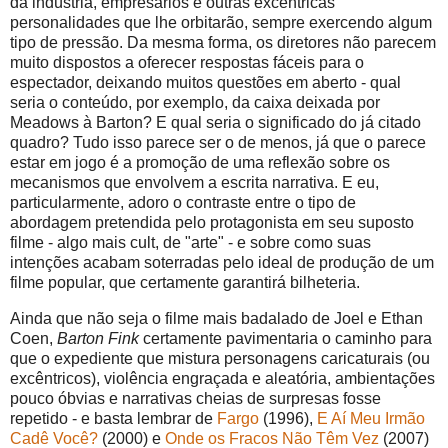
da indústria, empresários e outras excêntricas
personalidades que lhe orbitarão, sempre exercendo algum
tipo de pressão. Da mesma forma, os diretores não parecem
muito dispostos a oferecer respostas fáceis para o
espectador, deixando muitos questões em aberto - qual
seria o conteúdo, por exemplo, da caixa deixada por
Meadows à Barton? E qual seria o significado do já citado
quadro? Tudo isso parece ser o de menos, já que o parece
estar em jogo é a promoção de uma reflexão sobre os
mecanismos que envolvem a escrita narrativa. E eu,
particularmente, adoro o contraste entre o tipo de
abordagem pretendida pelo protagonista em seu suposto
filme - algo mais cult, de "arte" - e sobre como suas
intenções acabam soterradas pelo ideal de produção de um
filme popular, que certamente garantirá bilheteria.
Ainda que não seja o filme mais badalado de Joel e Ethan
Coen,
Barton Fink
certamente pavimentaria o caminho para
que o expediente que mistura personagens caricaturais (ou
excêntricos), violência engraçada e aleatória, ambientações
pouco óbvias e narrativas cheias de surpresas fosse
repetido - e basta lembrar de
Fargo
(1996),
E Aí Meu Irmão
Cadê Você?
(2000) e
Onde os Fracos Não Têm Vez
(2007)