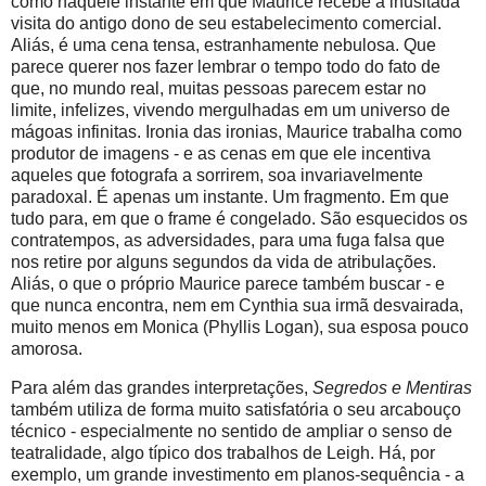
como naquele instante em que Maurice recebe a inusitada
visita do antigo dono de seu estabelecimento comercial.
Aliás, é uma cena tensa, estranhamente nebulosa. Que
parece querer nos fazer lembrar o tempo todo do fato de
que, no mundo real, muitas pessoas parecem estar no
limite, infelizes, vivendo mergulhadas em um universo de
mágoas infinitas. Ironia das ironias, Maurice trabalha como
produtor de imagens - e as cenas em que ele incentiva
aqueles que fotografa a sorrirem, soa invariavelmente
paradoxal. É apenas um instante. Um fragmento. Em que
tudo para, em que o frame é congelado. São esquecidos os
contratempos, as adversidades, para uma fuga falsa que
nos retire por alguns segundos da vida de atribulações.
Aliás, o que o próprio Maurice parece também buscar - e
que nunca encontra, nem em Cynthia sua irmã desvairada,
muito menos em Monica (Phyllis Logan), sua esposa pouco
amorosa.
Para além das grandes interpretações,
Segredos e Mentiras
também utiliza de forma muito satisfatória o seu arcabouço
técnico - especialmente no sentido de ampliar o senso de
teatralidade, algo típico dos trabalhos de Leigh. Há, por
exemplo, um grande investimento em planos-sequência - a