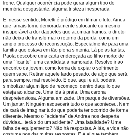
Irene. Qualquer ocorrência pode gerar algum tipo de
memória desgastante, alguma tristeza inesperada.
E, nesse sentido, Moretti é pródigo em filmar o luto. Ainda
que jamais torne demoradamente sufocante ou mesmo
insuperável a dor daqueles que acompanhamos, o diretor
não deixa de transformar o retorno da perda, como um
amplo processo de reconstrução. Especialmente para uma
família que estava em tão plena sintonia. Lá pelas tantas,
Paola descobre uma carta endereçada ao filho morto: de
uma "ficante", uma candidata à namorada. Resolve ir ao
encontro da jovem, como forma de expiar o sofrimento,
quem sabe. Retirar aquele fardo pesado, de algo que será,
para sempre, mal resolvido. E que, aqui e ali, poderá
simbolizar algum tipo de recomeço, dentro daquilo que
esteja ao alcance. Uma ida à praia. Uma carona
despretensiosa. Alguma amizade. Um parque de diversões.
Um jantar. Ninguém esquecerá tudo o que aconteceu. Nem
deixará de imaginar tudo que poderia ter ocorrido de forma
diferente. Mesmo o "acidente" de Andrea nos desperta
dúvidas... terá sido um acidente? Uma fatalidade? Uma
falha de equipamento? Não há respostas. Aliás, a vida não
costuma nos dar muitas respostas. E é aí que também