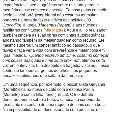
experiências cinematográficas sobre dor, luto, perda e
memória desse começo de século. Famoso pelas comédias
ácidas e verborrágicas, Nanni não costuma ter muitos
pudores na hora de fazer a crítica aos políticos (
O
Crocodilo
), à Igreja (
Habemus Papam
) e aos núcleos
familiares conflituosos (
Mia Madre
). Aqui e ali, o realizador
também pincela as suas obras com tintas autobiográficas,
apostando também na metalinguagem como recurso. Ele
mesmo superou um câncer linfático no passado, o que
talvez o faça ver a vida com irreverência e melancolia em
igual medida. "
Quando escrevo um filme, costumo começar
com coisas das quais eu me sinta próximo
", afirmou certa
vez em entrevista. E, a despeito da tragédia vista aqui, esse
contraste também surge nos detalhes, nos pequenos
encaixes cotidianos, que saltam da narrativa.
Em uma sequência, por exemplo, o psicanalista Giovanni
(Moretti) está na mesa de café com a esposa Paola
(Morante) e com a filha Irene (Trinca). O trio debate
demoradamente sobre a beleza curiosa da sonoridade
resultante do contato de uma raquete de tênis com a bola.
Na impossibilidade de dimensioná-lo com precisão, o