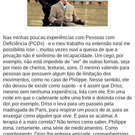
Nas minhas poucas experiências com Pessoas com
Deficiência (PCDs) - e o meu trabalho na extensão rural me
possibilita isso -, muitas vezes ouvi a queixa de que a
privação não é sinônimo de incapacidade. Um cego, por
exemplo, não está impedido de "ver" de outras formas, seja
por meio de cheiros, texturas, sons. O mesmo valendo para
pessoas que possuem algum tipo de limitação dos
movimentos, como no caso de Philippe. Nesse sentido, ele
não deixou de existir como sujeito - e é assim que Driss,
mesmo sem nenhuma experiência, lida com ele. Em uma
noite em que o cadeirante sofre uma forte e dolorida crise de
dor, por exemplo, Driss o leva para um passeio pela
madrugada de Paris, para respirar um pouco de ar, para se
enxergar como alguém que vive. E para se acalmar. A
terapia é a mais correta? Não temos como saber. Philippe
toma, certamente, uma série de medicamentos. Como
complemento, Driss lhe entrega amizade, companheirismo,