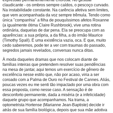
claudicante - os ombros sempre caídos, o pescoço curvado.
Na instabilidade constante. Na carência afetiva sem limites,
que vem acompanhada da voz sempre trêmula. Tendo como
única "companhia" a filha de pouquíssimos afetos Roxanne
(a igualmente ótima Claire Rushbrook), vive uma rotina
ordinária, daquelas de dar pena. Ela se preocupa com as
aparências: a sua própria, a da filha, a do irmão Maurice
(Timothy Spall). É uma existência vazia, oca. E que, muito
cedo saberemos, pode ter a ver com traumas do passado,
segredos jamais revelados, conversas nunca ditas.
À moda daqueles dramas que nos colocam diante de
famílias inteiras que pretendem resolver suas pendências
na mesa de jantar, aqui temos um exercício de gênero de
excelência nesse estilo que, não por acaso, viria a ser
coroado com a Palma de Ouro no Festival de Cannes. Aliás,
poucas vezes eu me senti tão impactado por uma obra com
essa proposta, como nesse caso. A sensação é de
desconforto permanente, dada a miséria (e a infelicidade)
daquele grupo que acompanhamos. Na trama, a
optometrista Hortense (Marianne Jean-Baptiste) decide ir
atrás de sua família biológica, depois que sua mãe adotiva