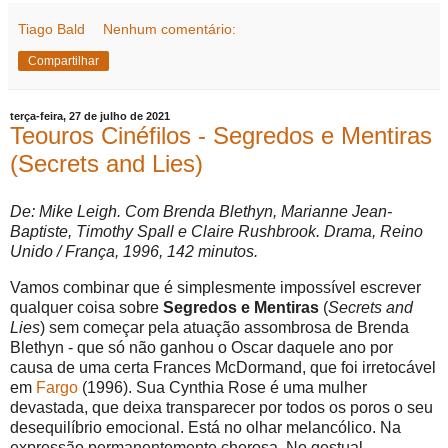
Tiago Bald
Nenhum comentário:
Compartilhar
terça-feira, 27 de julho de 2021
Teouros Cinéfilos - Segredos e Mentiras
(Secrets and Lies)
De: Mike Leigh. Com Brenda Blethyn, Marianne Jean-
Baptiste, Timothy Spall e Claire Rushbrook. Drama, Reino
Unido / França, 1996, 142 minutos.
Vamos combinar que é simplesmente impossível escrever
qualquer coisa sobre
Segredos e Mentiras
(
Secrets and
Lies
) sem começar pela atuação assombrosa de Brenda
Blethyn - que só não ganhou o Oscar daquele ano por
causa de uma certa Frances McDormand, que foi irretocável
em
Fargo
(1996). Sua Cynthia Rose é uma mulher
devastada, que deixa transparecer por todos os poros o seu
desequilíbrio emocional. Está no olhar melancólico. Na
expressão permanentemente chorosa. No gestual