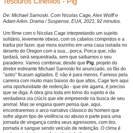
Tesouros Cinéfilos - Pig
De: Michael Sarnoski. Com Nicolas Cage, Alex Wolff e
Adam Arkin. Drama / Suspense, EUA, 2021, 92 minutos.
Um filme com o Nicolas Cage interpretando um sujeito
solitário, levemente obeso, com os cabelos compridos e a
barba por fazer, que mora sozinho em uma casa isolada no
deserto do Oregon com a sua... porca. Porca que, não
tardará, será sequestrada, sem que saibamos o seu
paradeiro. Vamos combinar, desde que
Pig
, projeto do
diretor estreante Michael Sarnoski foi anunciado, os fãs do
"astro" ficaram agitados. E não é para menos. Famoso pela
carreira com muito mais baixos do que altos, Cage tem aqui
uma oportunidade de redenção - que ele agarra, é preciso
que se diga. A obra gira toda em torno do sujeito e da
verdadeira via crúcis que ele empreende na busca de seu
animal. Mas se engana quem pensa que, aqui,
encontraremos o arco narrativo clássico do homem que
sofre algum tipo de violência ou abuso e parte para uma
jornada de vingança contra seus agressores, com tiro,
porrada e sangue sendo veículo de redenção. O clima é