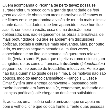
Quem acompanha o Picanha de perto talvez possa se
surpreender um pouco com a grande quantidade de
feel
good movies
, de obras com arcos narrativos edificantes ou
de filmes em que predomina a visão de mundo mais otimista
diante das dificuldades, que tem aparecido nesse humilde
site
. E, confesso a vocês, essa é uma decisão meio
deliberada: sim, não esquecemos as obras alternativas, de
mais profundidade, ou que se apoiem em discussões
políticas, sociais e culturais mais relevantes. Mas, por outro
lado, os tempos seguem pesados e, muitas vezes,
especialmente no final de semana, só queremos relaxar,
curtir, (tentar) sorrir. E, para que objetivos como estes sejam
atingidos, obras como a francesa
Intocáveis
(
Intouchables
)
seguem, com o perdão do trocadilho, intocáveis. Penso que
não haja quem não goste desse filme. E os motivos não são
poucos, indo do elenco carismático - François Cluzet e
Omar Sy têm uma entrega comovente -, passando pelo
roteiro baseado em fatos reais (e, certamente, recheado de
licenças poéticas), até chegar ao desfecho satisfatório.
É, ao cabo, uma história sobre amizade, que se apoia no
bom e velho clichê que coloca frente a frente duas pessoas