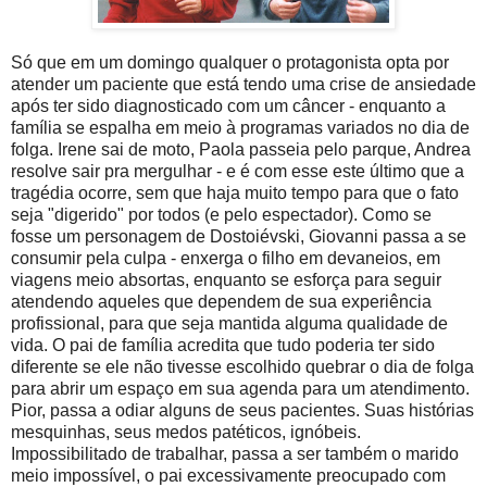
Só que em um domingo qualquer o protagonista opta por
atender um paciente que está tendo uma crise de ansiedade
após ter sido diagnosticado com um câncer - enquanto a
família se espalha em meio à programas variados no dia de
folga. Irene sai de moto, Paola passeia pelo parque, Andrea
resolve sair pra mergulhar - e é com esse este último que a
tragédia ocorre, sem que haja muito tempo para que o fato
seja "digerido" por todos (e pelo espectador). Como se
fosse um personagem de Dostoiévski, Giovanni passa a se
consumir pela culpa - enxerga o filho em devaneios, em
viagens meio absortas, enquanto se esforça para seguir
atendendo aqueles que dependem de sua experiência
profissional, para que seja mantida alguma qualidade de
vida. O pai de família acredita que tudo poderia ter sido
diferente se ele não tivesse escolhido quebrar o dia de folga
para abrir um espaço em sua agenda para um atendimento.
Pior, passa a odiar alguns de seus pacientes. Suas histórias
mesquinhas, seus medos patéticos, ignóbeis.
Impossibilitado de trabalhar, passa a ser também o marido
meio impossível, o pai excessivamente preocupado com