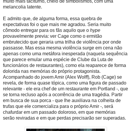
muito mais taciturno, cheio de simbolismos, com uma
melancolia latente.
E admito que, de alguma forma, essa quebra de
expectativas foi o que mais me agradou. Seria muito
cômodo entregar para os fãs aquilo que o
hype
provavelmente previa: ver Cage como o ermitão
embrutecido que geraria uma trilha de violência por onde
passasse. Mas essa mesma violência surge em cena não
apenas como uma metáfora inesperada (naquela sequência
que parece emular uma espécie de Clube da Luta de
funcionários de restaurantes), como ela reaparece de forma
dolorida nas memórias do próprio protagonista.
Acompanhado do jovem Amir (Alex Wolff), Rob (Cage) se
revela, de forma quase tópica, como uma figura de passado
relevante - ele era chef de um restaurante em Portland -, que
se torna recluso após a ocorrência de uma tragédia. Partir
em busca de sua porca - que lhe auxiliava na colheita de
trufas que ele comercializa para o próprio Amir -, será
chafurdar em um passado doloroso, em que memórias
serão reviradas e em que perdas precisarão ser superadas.