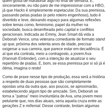
quem gosta de maratonar algo no final de semana. E,
sinceramente, eu não paro de me impressionar com a HBO,
já que
Hacks
é simplesmente espetacular. Da sua premissa,
passando pelas piadas (e pelo roteiro engenhoso), tudo é
divertido e leve, deixando espaço para algumas reflexões
sobre temas como, feminismo, papel da mulher na
sociedade, busca desenfreada pelo capital e conflitos
geracionais. Indicada ao Emmy, Jean Smart dá vida a
Deborah Vence, uma veterana comediante de formato
stand
up
que, próxima dos setenta anos de idade, precisar
oxigenar a sua carreira, que parece estar em decadência. É
aí que ela contrata, meio a contragosto, a jovem Ava
(Hannah Einbinder), com a intenção de atualizar o seu
repertório de piadas. E, bom, se essa premissa por si só já é
ótima, imagina o resto!
Como de praxe nesse tipo de produção, essa será a história
a respeito de duas pessoas que são completamente
opostas uma da outra que, aos poucos, se aproximarão,
estabelecendo algum tipo de amizade. Sim, Deborah se
torna a "patroa" meio involuntária de Ava, uma jovem meio
petulante que, nos dias atuais, seria aquela cruza entre as
gerações Z e
millenial
. Desse contraste, brotam algumas