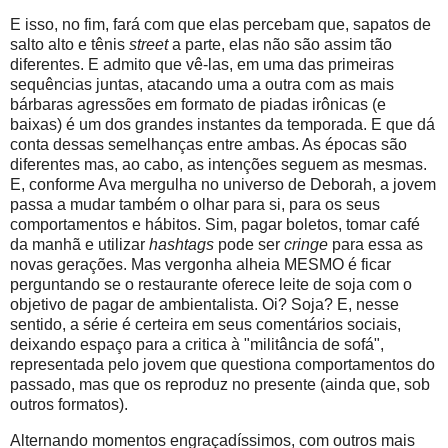
E isso, no fim, fará com que elas percebam que, sapatos de
salto alto e tênis
street
a parte, elas não são assim tão
diferentes. E admito que vê-las, em uma das primeiras
sequências juntas, atacando uma a outra com as mais
bárbaras agressões em formato de piadas irônicas (e
baixas) é um dos grandes instantes da temporada. E que dá
conta dessas semelhanças entre ambas. As épocas são
diferentes mas, ao cabo, as intenções seguem as mesmas.
E, conforme Ava mergulha no universo de Deborah, a jovem
passa a mudar também o olhar para si, para os seus
comportamentos e hábitos. Sim, pagar boletos, tomar café
da manhã e utilizar
hashtags
pode ser
cringe
para essa as
novas gerações. Mas vergonha alheia MESMO é ficar
perguntando se o restaurante oferece leite de soja com o
objetivo de pagar de ambientalista. Oi? Soja? E, nesse
sentido, a série é certeira em seus comentários sociais,
deixando espaço para a critica à "militância de sofá",
representada pelo jovem que questiona comportamentos do
passado, mas que os reproduz no presente (ainda que, sob
outros formatos).
Alternando momentos engraçadíssimos, com outros mais