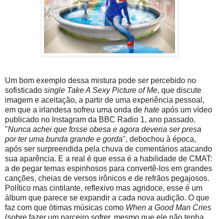
Um bom exemplo dessa mistura pode ser percebido no
sofisticado
single Take A Sexy Picture of Me
, que discute
imagem e aceitação, a partir de uma experiência pessoal,
em que a irlandesa sofreu uma onda de
hate
após um vídeo
publicado no Instagram da BBC Radio 1, ano passado.
"
Nunca achei que fosse obesa e agora deveria ser presa
por ter uma bunda grande e gorda
", debochou à época,
após ser surpreendida pela chuva de comentários atacando
sua aparência. E a real é que essa é a habilidade de CMAT:
a de pegar temas espinhosos para convertê-los em grandes
canções, cheias de versos irônicos e de refrãos pegajosos.
Político mas cintilante, reflexivo mas agridoce, esse é um
álbum que parece se expandir a cada nova audição. O que
faz com que ótimas músicas como
When a Good Man Cries
(sobre fazer um parceiro sofrer, mesmo que ele não tenha