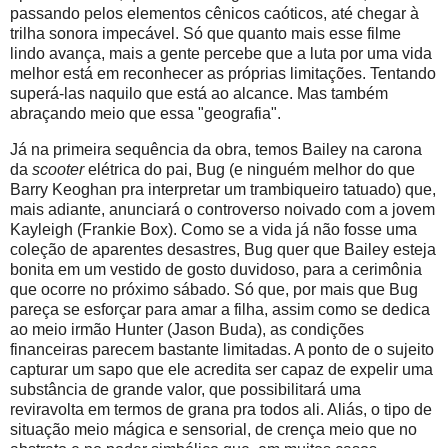
passando pelos elementos cênicos caóticos, até chegar à
trilha sonora impecável. Só que quanto mais esse filme
lindo avança, mais a gente percebe que a luta por uma vida
melhor está em reconhecer as próprias limitações. Tentando
superá-las naquilo que está ao alcance. Mas também
abraçando meio que essa "geografia".
Já na primeira sequência da obra, temos Bailey na carona
da
scooter
elétrica do pai, Bug (e ninguém melhor do que
Barry Keoghan pra interpretar um trambiqueiro tatuado) que,
mais adiante, anunciará o controverso noivado com a jovem
Kayleigh (Frankie Box). Como se a vida já não fosse uma
coleção de aparentes desastres, Bug quer que Bailey esteja
bonita em um vestido de gosto duvidoso, para a cerimônia
que ocorre no próximo sábado. Só que, por mais que Bug
pareça se esforçar para amar a filha, assim como se dedica
ao meio irmão Hunter (Jason Buda), as condições
financeiras parecem bastante limitadas. A ponto de o sujeito
capturar um sapo que ele acredita ser capaz de expelir uma
substância de grande valor, que possibilitará uma
reviravolta em termos de grana pra todos ali. Aliás, o tipo de
situação meio mágica e sensorial, de crença meio que no