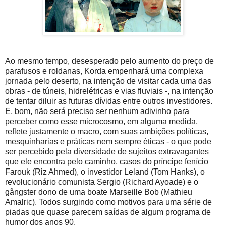
Ao mesmo tempo, desesperado pelo aumento do preço de
parafusos e roldanas, Korda empenhará uma complexa
jornada pelo deserto, na intenção de visitar cada uma das
obras - de túneis, hidrelétricas e vias fluviais -, na intenção
de tentar diluir as futuras dívidas entre outros investidores.
E, bom, não será preciso ser nenhum adivinho para
perceber como esse microcosmo, em alguma medida,
reflete justamente o macro, com suas ambições políticas,
mesquinharias e práticas nem sempre éticas - o que pode
ser percebido pela diversidade de sujeitos extravagantes
que ele encontra pelo caminho, casos do príncipe fenício
Farouk (Riz Ahmed), o investidor Leland (Tom Hanks), o
revolucionário comunista Sergio (Richard Ayoade) e o
gângster dono de uma boate Marseille Bob (Mathieu
Amalric). Todos surgindo como motivos para uma série de
piadas que quase parecem saídas de algum programa de
humor dos anos 90.