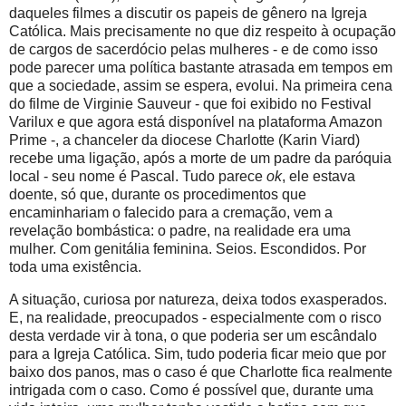
daqueles filmes a discutir os papeis de gênero na Igreja
Católica. Mais precisamente no que diz respeito à ocupação
de cargos de sacerdócio pelas mulheres - e de como isso
pode parecer uma política bastante atrasada em tempos em
que a sociedade, assim se espera, evolui. Na primeira cena
do filme de Virginie Sauveur - que foi exibido no Festival
Varilux e que agora está disponível na plataforma Amazon
Prime -, a chanceler da diocese Charlotte (Karin Viard)
recebe uma ligação, após a morte de um padre da paróquia
local - seu nome é Pascal. Tudo parece
ok
, ele estava
doente, só que, durante os procedimentos que
encaminhariam o falecido para a cremação, vem a
revelação bombástica: o padre, na realidade era uma
mulher. Com genitália feminina. Seios. Escondidos. Por
toda uma existência.
A situação, curiosa por natureza, deixa todos exasperados.
E, na realidade, preocupados - especialmente com o risco
desta verdade vir à tona, o que poderia ser um escândalo
para a Igreja Católica. Sim, tudo poderia ficar meio que por
baixo dos panos, mas o caso é que Charlotte fica realmente
intrigada com o caso. Como é possível que, durante uma