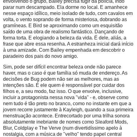
envolvendo o grupo, Bailey precisa fugir da polícia, indo
parar num descampado. Ela dorme no local. E amanhece
nesse espaço idílico, meio isolado de tudo, com cavalos em
volta, o vento soprando de forma misteriosa, dobrando as
gramíneas. E Bird se aproximando como um esquisitão
saído de uma obra de realismo fantástico. Dançando de
forma torta. E elogiando a beleza da vida. É dele, aliás, a
frase que abre essa resenha. A estranheza inicial dará início
à uma amizade. Com Bailey empenhada em descobrir o
paradeiro dos pais do novo amigo.
Sim, pode ser difícil encontrar beleza onde não parece
haver, mas o caso é que família só muda de endereço. As
decisões de Bug podem não ser as melhores, mas as
intenções são. É ele quem é responsável por cuidar dos
filhos e, a seu modo, faz isso. O que envolve, inclusive,
incluir a protagonista nessa nova "vida" - e, observe como
nem tudo é tão preto no branco, como no instante em que a
jovem recorre justamente à Kayleigh, quando a sua primeira
menstruação acontece. Entrecortado por uma trilha sonora
absolutamente inebriante de nomes como Sleaford Mods,
Blur, Coldplay e The Verve (num divertidíssimo apelo à
nostalgia, com a música de "velho" tendo papel central