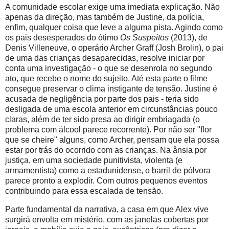
A comunidade escolar exige uma imediata explicação. Não
apenas da direção, mas também de Justine, da polícia,
enfim, qualquer coisa que leve a alguma pista. Agindo como
os pais desesperados do ótimo
Os Suspeitos
(2013), de
Denis Villeneuve, o operário Archer Graff (Josh Brolin), o pai
de uma das crianças desaparecidas, resolve iniciar por
conta uma investigação - o que se desenrola no segundo
ato, que recebe o nome do sujeito. Até esta parte o filme
consegue preservar o clima instigante de tensão. Justine é
acusada de negligência por parte dos pais - teria sido
desligada de uma escola anterior em circunstâncias pouco
claras, além de ter sido presa ao dirigir embriagada (o
problema com álcool parece recorrente). Por não ser "flor
que se cheire" alguns, como Archer, pensam que ela possa
estar por trás do ocorrido com as crianças. Na ânsia por
justiça, em uma sociedade punitivista, violenta (e
armamentista) como a estadunidense, o barril de pólvora
parece pronto a explodir. Com outros pequenos eventos
contribuindo para essa escalada de tensão.
Parte fundamental da narrativa, a casa em que Alex vive
surgirá envolta em mistério, com as janelas cobertas por