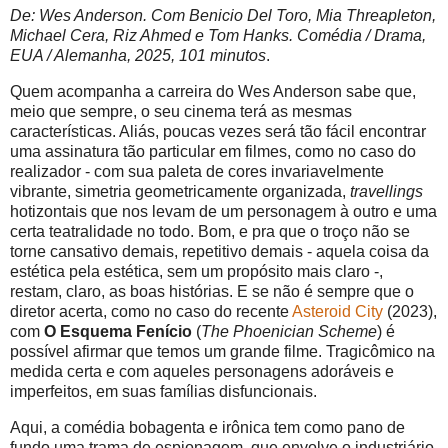
De: Wes Anderson. Com Benicio Del Toro, Mia Threapleton,
Michael Cera, Riz Ahmed e Tom Hanks. Comédia / Drama,
EUA / Alemanha, 2025, 101 minutos
.
Quem acompanha a carreira do Wes Anderson sabe que,
meio que sempre, o seu cinema terá as mesmas
características. Aliás, poucas vezes será tão fácil encontrar
uma assinatura tão particular em filmes, como no caso do
realizador - com sua paleta de cores invariavelmente
vibrante, simetria geometricamente organizada,
travellings
hotizontais que nos levam de um personagem à outro e uma
certa teatralidade no todo. Bom, e pra que o troço não se
torne cansativo demais, repetitivo demais - aquela coisa da
estética pela estética, sem um propósito mais claro -,
restam, claro, as boas histórias. E se não é sempre que o
diretor acerta, como no caso do recente
Asteroid City
(2023),
com
O Esquema Fenício
(
The Phoenician Scheme
) é
possível afirmar que temos um grande filme. Tragicômico na
medida certa e com aqueles personagens adoráveis e
imperfeitos, em suas famílias disfuncionais.
Aqui, a comédia bobagenta e irônica tem como pano de
fundo uma trama de espionagem, que envolve o industriário