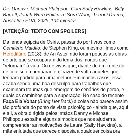
De: Danny e Michael Philippou. Com Sally Hawkins, Billy
Barratt, Jonah Wren Phillips e Sora Wong. Terror / Drama,
Austrália / EUA, 2025, 104 minutos
.
[ATENÇÃO: TEXTO COM SPOILERS]
Da lenda egípcia de Osíris, passando por livros como
Cemitério Maldito
, de Stephen King, ou mesmo filmes como
Hereditário
(2018), de Ari Aster, não foram poucas as obras
de arte que se ocuparam do tema dos mortos que
"retornam" à vida. Ou de vivos que, diante de um contexto
de luto, se empenharão em trazer de volta aqueles que
tenham partido para uma melhor. Em muitos casos, essa
acaba sendo uma boa desculpa para trabalhos que
examinam traumas que emergem de cenários de perda, e
quais os caminhos para a superação. No caso do recente
Faça Ela Voltar
(
Bring Her Back
) a coisa não parece assim
tão profunda do ponto de vista psicológico - ainda que, aqui
e ali, a obra dirigida pelos irmãos Danny e Michael
Philippou espalhe alguns símbolos que nos ajudam a
compreender as motivações de Laura (Sally Hawkins), a
mãe enlutada que parece disposta a qualquer coisa pra