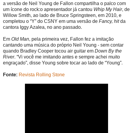
a versão de Neil Young de Fallon compartilha o palco com
um ícone do rock:o apresentador já cantou
Whip My Hair
, de
Willow Smith, ao lado de Bruce Springsteen, em 2010, e
completou o “Y” do CSNY em uma versão de
Fancy, hit
da
cantora Iggy Azalea, no ano passado.
Em
Old Man
, pela primeira vez, Fallon fez a imitação
cantando uma música do próprio Neil Young - sem contar
quando Bradley Cooper tocou air guitar em
Down By the
River
. “Vi você me imitando antes e sempre achei muito
engraçado”, disse Young sobre tocar ao lado de “Young”.
Fonte:
Revista Rolling Stone