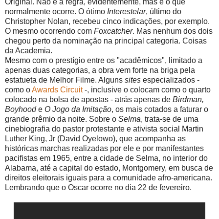
Original. Não é a regra, evidentemente, mas é o que
normalmente ocorre. O ótimo
Interestelar
, último do
Christopher Nolan, recebeu cinco indicações, por exemplo.
O mesmo ocorrendo com
Foxcatcher
. Mas nenhum dos dois
chegou perto da nominação na principal categoria. Coisas
da Academia.
Mesmo com o prestígio entre os "acadêmicos", limitado a
apenas duas categorias, a obra vem forte na briga pela
estatueta de Melhor Filme. Alguns
sites
especializados -
como o
Awards Circuit
-, inclusive o colocam como o quarto
colocado na bolsa de apostas - atrás apenas de
Birdman,
Boyhood
e
O Jogo da Imitação
, os mais cotados a faturar o
grande prêmio da noite. Sobre o
Selma
, trata-se de uma
cinebiografia do pastor protestante e ativista social Martin
Luther King, Jr (David Oyelowo), que acompanha as
históricas marchas realizadas por ele e por manifestantes
pacifistas em 1965, entre a cidade de Selma, no interior do
Alabama, até a capital do estado, Montgomery, em busca de
direitos eleitorais iguais para a comunidade afro-americana.
Lembrando que o Oscar ocorre no dia 22 de fevereiro.