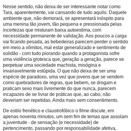
Nesse sentido, não deixa de ser interessante notar como
Tara, aparentemente, vai cansando de tudo aquilo. Daquele
ambiente que, não demorará, se apresentará inóspito para
uma menina tão jovem, tão pequena e pressionada pelas
incertezas que misturam baixa autoestima, com
necessidade permanente de validação. Aos poucos a carga
vai ficando pesada, as bebedeiras parecem perder o sentido
em meio a vômitos, mal estar generalizado e sentimento de
solidão - com tudo piorando quando a protagonista sofre
uma violência grotesca que, geração a geração, parece se
perpetuar uma sociedade machista, misógina e
invariavelmente estúpida. O que não deixa de ser uma
espécie de paradoxo, uma vez que jovens que se vendem
como quebradores de regras, que bebem, se drogam e
praticam sexo mais livremente do que nunca, parecem
incapazes de se livrar de práticas que, ao cabo, não
deveriam ser repetidas. Ainda mais sem consentimento.
De estilo frenético e claustrofóbico o filme discute, em
apenas noventa minutos, um sem fim de temas que assolam
a juventude - de sensação (e necessidade) de
pertencimento, passando por responsabilidade afetiva,