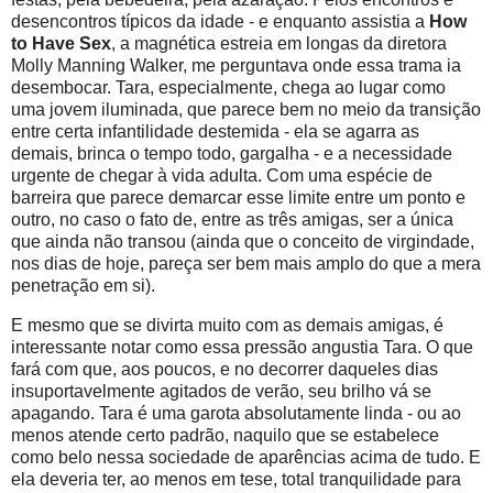
desencontros típicos da idade - e enquanto assistia a
How
to Have Sex
, a magnética estreia em longas da diretora
Molly Manning Walker, me perguntava onde essa trama ia
desembocar. Tara, especialmente, chega ao lugar como
uma jovem iluminada, que parece bem no meio da transição
entre certa infantilidade destemida - ela se agarra as
demais, brinca o tempo todo, gargalha - e a necessidade
urgente de chegar à vida adulta. Com uma espécie de
barreira que parece demarcar esse limite entre um ponto e
outro, no caso o fato de, entre as três amigas, ser a única
que ainda não transou (ainda que o conceito de virgindade,
nos dias de hoje, pareça ser bem mais amplo do que a mera
penetração em si).
E mesmo que se divirta muito com as demais amigas, é
interessante notar como essa pressão angustia Tara. O que
fará com que, aos poucos, e no decorrer daqueles dias
insuportavelmente agitados de verão, seu brilho vá se
apagando. Tara é uma garota absolutamente linda - ou ao
menos atende certo padrão, naquilo que se estabelece
como belo nessa sociedade de aparências acima de tudo. E
ela deveria ter, ao menos em tese, total tranquilidade para