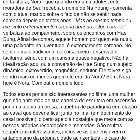
certa altura, Nora - que quando era uma adolescente
moradora de Seul recebia o nome de Na Young - comenta
com o atual marido sobre o fato de não se sentir nada
coreana depois de tantos anos. "
Mas ao mesmo tempo eu
me sinto extremamente coreana quando estou com ele
",
verbaliza ao companheiro, sobre os encontros com Hae
Sung. Afinal de contas, aquele homem por quem ela nutriu
uma paixonite na juventude, é extremamente coreano. No
sentido mais tradicional da coisa: meio conservador,
taciturno, sério, com um carisma quase negativo. Não há
idealização aqui ou a conversão de Hae Sung num sujeito
dinâmico, extrovertido, magnético, sedutor. Ele talvez siga
sendo mais ou menos quem ele era. Já Nora? Bom, Nora
hoje é Nora. Com outro nome e tudo.
Todos esses pontos são interessantes no filme: uma mulher
que não abre mão de sua carreira de escritora em ascensão
por uma utopia amorosa, a quebra de paradigma em relação
ao casal que deveria ficar junto no final (em detrimento do
casal possível), o certo apelo à nostalgia que mexe com as
nossas próprias recordações e memórias. São muitas
sequências interessantes, inclusive as que envolvem o
antagonismo da própria cidade acinzentada - o caso de