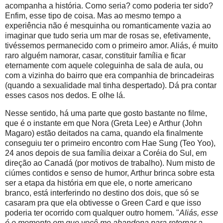
acompanha a história. Como seria? como poderia ter sido?
Enfim, esse tipo de coisa. Mas ao mesmo tempo a
experiência não é mesquinha ou romanticamente vazia ao
imaginar que tudo seria um mar de rosas se, efetivamente,
tivéssemos permanecido com o primeiro amor. Aliás, é muito
raro alguém namorar, casar, constituir família e ficar
eternamente com aquele coleguinha de sala de aula, ou
com a vizinha do bairro que era companhia de brincadeiras
(quando a sexualidade mal tinha despertado). Dá pra contar
esses casos nos dedos. E olhe lá.
Nesse sentido, há uma parte que gosto bastante no filme,
que é o instante em que Nora (Greta Lee) e Arthur (John
Magaro) estão deitados na cama, quando ela finalmente
conseguiu ter o primeiro encontro com Hae Sung (Teo Yoo),
24 anos depois de sua família deixar a Coréia do Sul, em
direção ao Canadá (por motivos de trabalho). Num misto de
ciúmes contidos e senso de humor, Arthur brinca sobre esta
ser a etapa da história em que ele, o norte americano
branco, está interferindo no destino dos dois, que só se
casaram pra que ela obtivesse o Green Card e que isso
poderia ter ocorrido com qualquer outro homem. "
Aliás, esse
é o momento em que você me abandona para retornar a