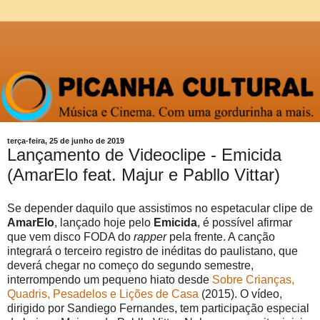
terça-feira, 25 de junho de 2019
Lançamento de Videoclipe - Emicida
(AmarElo feat. Majur e Pabllo Vittar)
Se depender daquilo que assistimos no espetacular clipe de
AmarElo
, lançado hoje pelo
Emicida
, é possível afirmar
que vem disco FODA do
rapper
pela frente. A canção
integrará o terceiro registro de inéditas do paulistano, que
deverá chegar no começo do segundo semestre,
interrompendo um pequeno hiato desde
Sobre Crianças,
Quadris, Pesadelos e Lições de Casa
(2015). O vídeo,
dirigido por Sandiego Fernandes, tem participação especial