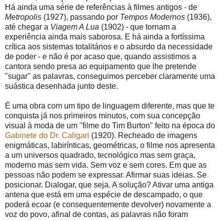
Há ainda uma série de referências à filmes antigos - de
Metropolis
(1927), passando por
Tempos Modernos
(1936),
até chegar a
Viagem A Lua
(1902) - que tornam a
experiência ainda mais saborosa. E há ainda a fortíssima
crítica aos sistemas totalitários e o absurdo da necessidade
de poder - e não é por acaso que, quando assistimos a
cantora sendo presa ao equipamento que lhe pretende
"sugar" as palavras, conseguimos perceber claramente uma
suástica desenhada junto deste.
É uma obra com um tipo de linguagem diferente, mas que te
conquista já nos primeiros minutos, com sua concepção
visual à moda de um "filme do Tim Burton" feito na época do
Gabinete do Dr. Caligari
(1920). Recheado de imagens
enigmáticas, labirínticas, geométricas, o filme nos apresenta
a um universos quadrado, tecnológico mas sem graça,
moderno mas sem vida. Sem voz e sem cores. Em que as
pessoas não podem se expressar. Afirmar suas ideias. Se
posicionar. Dialogar, que seja. A solução? Ativar uma antiga
antena que está em uma espécie de descampado, o que
poderá ecoar (e consequentemente devolver) novamente a
voz do povo, afinal de contas, as palavras não foram