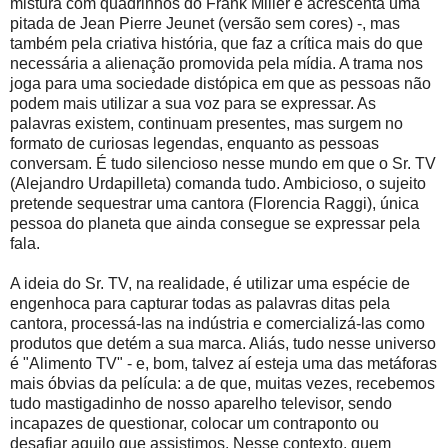
mistura com quadrinhos do Frank Miller e acrescenta uma
pitada de Jean Pierre Jeunet (versão sem cores) -, mas
também pela criativa história, que faz a crítica mais do que
necessária a alienação promovida pela mídia. A trama nos
joga para uma sociedade distópica em que as pessoas não
podem mais utilizar a sua voz para se expressar. As
palavras existem, continuam presentes, mas surgem no
formato de curiosas legendas, enquanto as pessoas
conversam. É tudo silencioso nesse mundo em que o Sr. TV
(Alejandro Urdapilleta) comanda tudo. Ambicioso, o sujeito
pretende sequestrar uma cantora (Florencia Raggi), única
pessoa do planeta que ainda consegue se expressar pela
fala.
A ideia do Sr. TV, na realidade, é utilizar uma espécie de
engenhoca para capturar todas as palavras ditas pela
cantora, processá-las na indústria e comercializá-las como
produtos que detém a sua marca. Aliás, tudo nesse universo
é "Alimento TV" - e, bom, talvez aí esteja uma das metáforas
mais óbvias da película: a de que, muitas vezes, recebemos
tudo mastigadinho de nosso aparelho televisor, sendo
incapazes de questionar, colocar um contraponto ou
desafiar aquilo que assistimos. Nesse contexto, quem