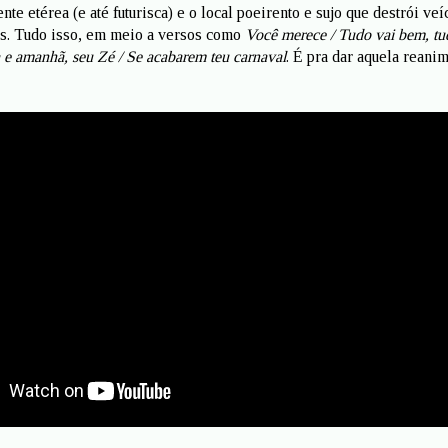
nte etérea (e até futurisca) e o local poeirento e sujo que destrói veí
os. Tudo isso, em meio a versos como
Você merece / Tudo vai bem, tu
a e amanhã, seu Zé / Se acabarem teu carnaval
. É pra dar aquela reani