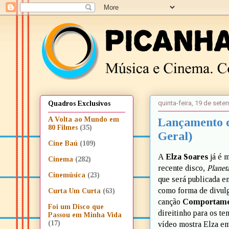
quinta-feira, 19 de set
Quadros Exclusivos
Lançamento d
A Volta ao Mundo em
80 Filmes
(35)
Geral)
Cine Baú
(109)
A
Elza Soares
já é 
Cinema
(282)
recente disco,
Planet
Cinemúsica
(23)
que será publicada e
como forma de divulga
Curta Um Curta
(63)
canção
Comportame
Foi um Disco que
direitinho para os t
Passou em Minha Vida
(17)
vídeo mostra Elza em