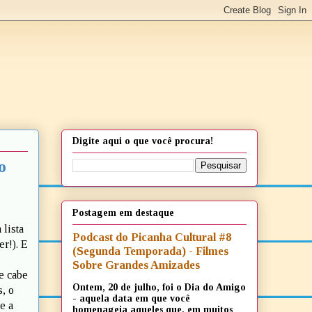
Digite aqui o que você procura!
o
Postagem em destaque
 lista
Podcast do Picanha Cultural #8
r!). E
(Segunda Temporada) - Filmes
Sobre Grandes Amizades
e cabe
Ontem, 20 de julho, foi o Dia do Amigo
, o
- aquela data em que você
e a
homenageia aqueles que, em muitos