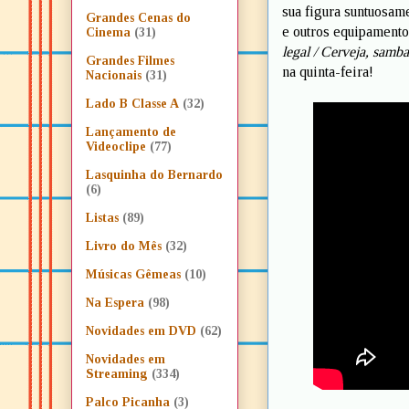
sua figura suntuosame
Grandes Cenas do
e outros equipament
Cinema
(31)
legal / Cerveja, samb
Grandes Filmes
na quinta-feira!
Nacionais
(31)
Lado B Classe A
(32)
Lançamento de
Videoclipe
(77)
Lasquinha do Bernardo
(6)
Listas
(89)
Livro do Mês
(32)
Músicas Gêmeas
(10)
Na Espera
(98)
Novidades em DVD
(62)
Novidades em
Streaming
(334)
Palco Picanha
(3)