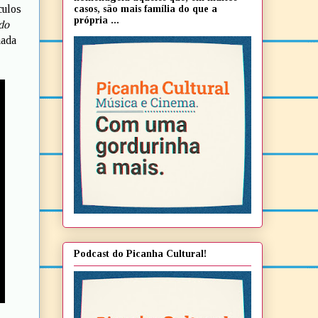
culos
casos, são mais família do que a
própria ...
do
mada
Podcast do Picanha Cultural!