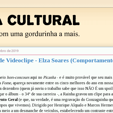
embro de 2019
e Videoclipe - Elza Soares (Comportament
meio
hors-concours
aqui no
Picanha
- e é muito provável que seu mais
a Fome
, apareça novamente entre os cinco melhores do ano em nossa
m dezembro (quem já ouviu o trabalho sabe que isso NÃO É um spoile
r o álbum - o 34º de sua carreira -, a Rainha gravou um clipe para a
nto Geral
(e que, na verdade, é uma regravação do Gonzaguinha qu
empos que vivemos). Dirigido por Henrique Alqualo e Marcos Hermes
 meio a um desmanche de veículos, estabelecendo um contraste entr