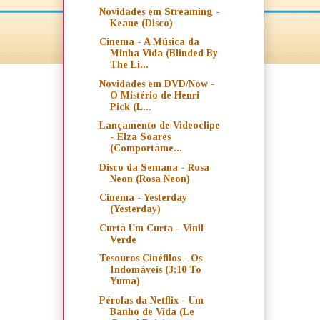
Novidades em Streaming -
Keane (Disco)
Cinema - A Música da
Minha Vida (Blinded By
The Li...
Novidades em DVD/Now -
O Mistério de Henri
Pick (L...
Lançamento de Videoclipe
- Elza Soares
(Comportame...
Disco da Semana - Rosa
Neon (Rosa Neon)
Cinema - Yesterday
(Yesterday)
Curta Um Curta - Vinil
Verde
Tesouros Cinéfilos - Os
Indomáveis (3:10 To
Yuma)
Pérolas da Netflix - Um
Banho de Vida (Le