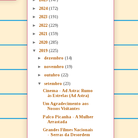
►
2024
(172)
►
2023
(191)
►
2022
(229)
►
2021
(159)
►
2020
(285)
▼
2019
(225)
►
dezembro
(14)
►
novembro
(19)
►
outubro
(22)
▼
setembro
(23)
Cinema - Ad Astra: Rumo
às Estrelas (Ad Astra)
Um Agradecimento aos
Nossos Visitantes
Palco Picanha - A Mulher
Arrastada
Grandes Filmes Nacionais
- Serras da Desordem