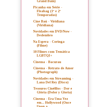
Grand Bain)
Picanha em Série -
Fleabag (1ª e 2ª
Temporadas)
Cine Baú - Viridiana
(Viridiana)
Novidades em DVD/Now -
Deslembro
Na Espera - Coringa
(Filme)
10 Filmes com Temática
LGBTQI+
Cinema - Bacurau
Cinema - Retrato de Amor
(Photograph)
Novidades em Streaming -
Lana Del Rey (Disco)
Tesouros Cinéfilos - Dor e
Glória (Dolor y Gloria)
Cinema - Era Uma Vez
em... Hollywood (Once
Upon a ...