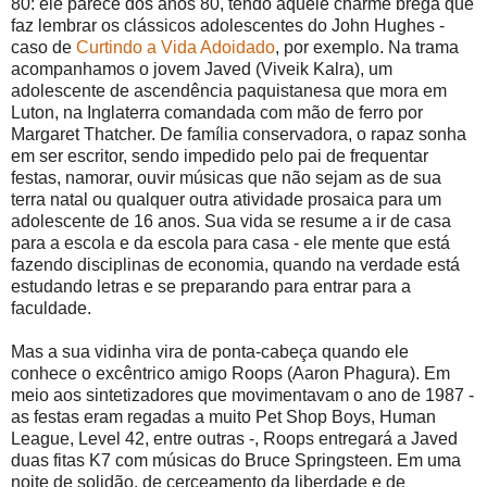
80: ele parece dos anos 80, tendo aquele charme brega que
faz lembrar os clássicos adolescentes do John Hughes -
caso de
Curtindo a Vida Adoidado
, por exemplo. Na trama
acompanhamos o jovem Javed (Viveik Kalra), um
adolescente de ascendência paquistanesa que mora em
Luton, na Inglaterra comandada com mão de ferro por
Margaret Thatcher. De família conservadora, o rapaz sonha
em ser escritor, sendo impedido pelo pai de frequentar
festas, namorar, ouvir músicas que não sejam as de sua
terra natal ou qualquer outra atividade prosaica para um
adolescente de 16 anos. Sua vida se resume a ir de casa
para a escola e da escola para casa - ele mente que está
fazendo disciplinas de economia, quando na verdade está
estudando letras e se preparando para entrar para a
faculdade.
Mas a sua vidinha vira de ponta-cabeça quando ele
conhece o excêntrico amigo Roops (Aaron Phagura). Em
meio aos sintetizadores que movimentavam o ano de 1987 -
as festas eram regadas a muito Pet Shop Boys, Human
League, Level 42, entre outras -, Roops entregará a Javed
duas fitas K7 com músicas do Bruce Springsteen. Em uma
noite de solidão, de cerceamento da liberdade e de