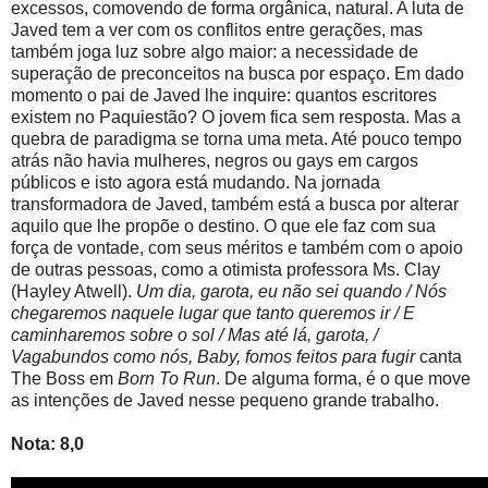
excessos, comovendo de forma orgânica, natural. A luta de
Javed tem a ver com os conflitos entre gerações, mas
também joga luz sobre algo maior: a necessidade de
superação de preconceitos na busca por espaço. Em dado
momento o pai de Javed lhe inquire: quantos escritores
existem no Paquiestão? O jovem fica sem resposta. Mas a
quebra de paradigma se torna uma meta. Até pouco tempo
atrás não havia mulheres, negros ou gays em cargos
públicos e isto agora está mudando. Na jornada
transformadora de Javed, também está a busca por alterar
aquilo que lhe propõe o destino. O que ele faz com sua
força de vontade, com seus méritos e também com o apoio
de outras pessoas, como a otimista professora Ms. Clay
(Hayley Atwell).
Um dia, garota, eu não sei quando / Nós
chegaremos naquele lugar que tanto queremos ir / E
caminharemos sobre o sol / Mas até lá, garota, /
Vagabundos como nós, Baby, fomos feitos para fugir
canta
The Boss em
Born To Run
. De alguma forma, é o que move
as intenções de Javed nesse pequeno grande trabalho.
Nota: 8,0