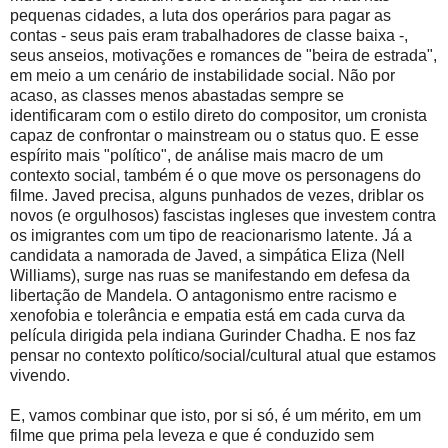
pequenas cidades, a luta dos operários para pagar as
contas - seus pais eram trabalhadores de classe baixa -,
seus anseios, motivações e romances de "beira de estrada",
em meio a um cenário de instabilidade social. Não por
acaso, as classes menos abastadas sempre se
identificaram com o estilo direto do compositor, um cronista
capaz de confrontar o mainstream ou o status quo. E esse
espírito mais "político", de análise mais macro de um
contexto social, também é o que move os personagens do
filme. Javed precisa, alguns punhados de vezes, driblar os
novos (e orgulhosos) fascistas ingleses que investem contra
os imigrantes com um tipo de reacionarismo latente. Já a
candidata a namorada de Javed, a simpática Eliza (Nell
Williams), surge nas ruas se manifestando em defesa da
libertação de Mandela. O antagonismo entre racismo e
xenofobia e tolerância e empatia está em cada curva da
película dirigida pela indiana Gurinder Chadha. E nos faz
pensar no contexto político/social/cultural atual que estamos
vivendo.
E, vamos combinar que isto, por si só, é um mérito, em um
filme que prima pela leveza e que é conduzido sem