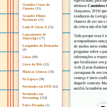
equivocadas, para me
Grandes Cenas do
afetuoso
Caminhos 
Cinema
(31)
Dançamos
, 2019) qu
conduzem da Geórgia 
Grandes Filmes
Nacionais
(31)
chances de ser um o 
da crítica não têm fa
Lado B Classe A
(32)
Lançamento de
Tudo porque essa é um
Videoclipe
(77)
acompanhamos uma pr
Lasquinha do Bernardo
de modos meio endur
(6)
perguntar sobre o pa
informações a respeit
Listas
(89)
que localizasse seu 
Livro do Mês
(32)
Achi (Lucas Kankava)
Músicas Gêmeas
(10)
carraspana de seu ir
começo é meio confli
Na Espera
(98)
daquele contexto. Ma
Novidades em DVD
(62)
auxiliá-la também nas
Novidades em
Streaming
(334)
Palco Picanha
(3)