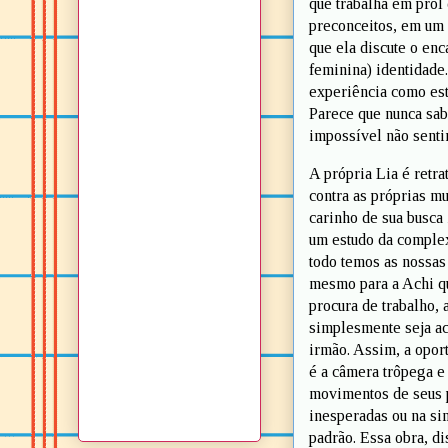
que trabalha em pro
preconceitos, em um 
que ela discute o en
feminina) identidade
experiência como est
Parece que nunca sab
impossível não senti
A própria Lia é retr
contra as próprias m
carinho de sua busca
um estudo da comple
todo temos as nossas
mesmo para a Achi qu
procura de trabalho,
simplesmente seja ace
irmão. Assim, a opor
é a câmera trôpega e
movimentos de seus p
inesperadas ou na si
padrão. Essa obra, di