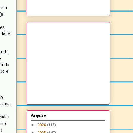
a em
(e
es.
ido, é
ceito
o
 todo
iro e
do
m como
Arquivo
zades
rto
►
2026
(117)
la
►
2025
(147)