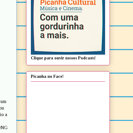
Clique para ouvir nossos Podcasts!
Picanha no Face!
e um
ou
io a
 ONG