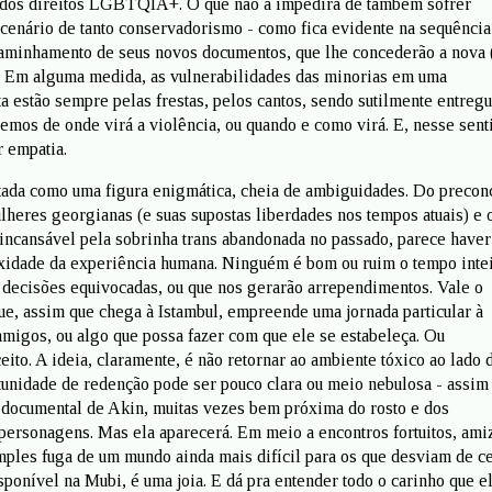
l dos direitos LGBTQIA+. O que não a impedirá de também sofrer
cenário de tanto conservadorismo - como fica evidente na sequênci
caminhamento de seus novos documentos, que lhe concederão a nova 
. Em alguma medida, as vulnerabilidades das minorias em uma
a estão sempre pelas frestas, pelos cantos, sendo sutilmente entregu
emos de onde virá a violência, ou quando e como virá. E, nesse sent
r empatia.
atada como uma figura enigmática, cheia de ambiguidades. Do precon
ulheres georgianas (e suas supostas liberdades nos tempos atuais) e 
 incansável pela sobrinha trans abandonada no passado, parece haver
xidade da experiência humana. Ninguém é bom ou ruim o tempo inte
 decisões equivocadas, ou que nos gerarão arrependimentos. Vale o
e, assim que chega à Istambul, empreende uma jornada particular à
 amigos, ou algo que possa fazer com que ele se estabeleça. Ou
ito. A ideia, claramente, é não retornar ao ambiente tóxico ao lado 
tunidade de redenção pode ser pouco clara ou meio nebulosa - assi
 documental de Akin, muitas vezes bem próxima do rosto e dos
ersonagens. Mas ela aparecerá. Em meio a encontros fortuitos, ami
mples fuga de um mundo ainda mais difícil para os que desviam de ce
sponível na Mubi, é uma joia. E dá pra entender todo o carinho que e