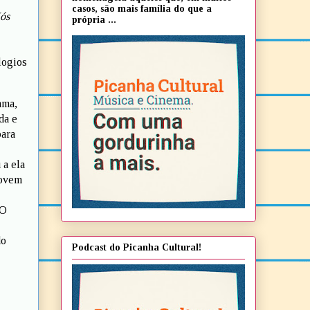
casos, são mais família do que a
ós
própria ...
logios
ama,
da e
para
 a ela
jovem
 O
do
Podcast do Picanha Cultural!