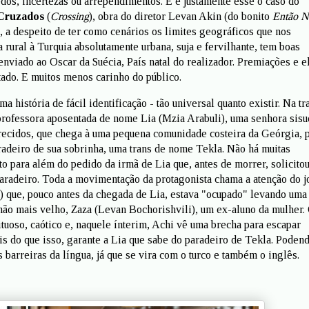
dos, incertezas ou arrependimentos. E é justamente esse o caso do
Cruzados
(
Crossing
), obra do diretor Levan Akin (do bonito
Então N
e, a despeito de ter como cenários os limites geográficos que nos
rural à Turquia absolutamente urbana, suja e fervilhante, tem boas
enviado ao Oscar da Suécia, País natal do realizador. Premiações e e
ltado. E muitos menos carinho do público.
a história de fácil identificação - tão universal quanto existir. Na tr
ofessora aposentada de nome Lia (Mzia Arabuli), uma senhora sisu
ecidos, que chega à uma pequena comunidade costeira da Geórgia, 
radeiro de sua sobrinha, uma trans de nome Tekla. Não há muitas
o para além do pedido da irmã de Lia que, antes de morrer, solicitou
paradeiro. Toda a movimentação da protagonista chama a atenção do 
 que, pouco antes da chegada de Lia, estava "ocupado" levando uma
mão mais velho, Zaza (Levan Bochorishvili), um ex-aluno da mulher.
tuoso, caótico e, naquele ínterim, Achi vê uma brecha para escapar
is do que isso, garante a Lia que sabe do paradeiro de Tekla. Poden
 barreiras da língua, já que se vira com o turco e também o inglês.