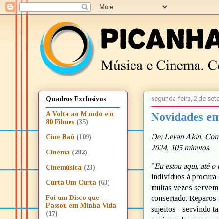
segunda-feira, 2 de se
Quadros Exclusivos
Novidades em
A Volta ao Mundo em
80 Filmes
(35)
De: Levan Akin. Com 
Cine Baú
(109)
2024, 105 minutos.
Cinema
(282)
"
Eu estou aqui, até o 
Cinemúsica
(23)
indivíduos à procura 
Curta Um Curta
(63)
muitas vezes servem 
consertado. Reparos 
Foi um Disco que
Passou em Minha Vida
sujeitos - servindo 
(17)