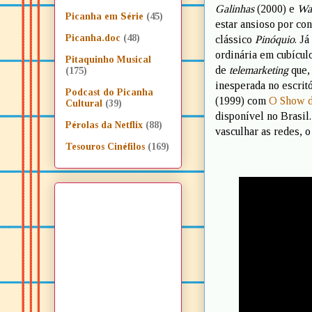
Galinhas
(2000) e
Wal
Picanha em Série
(45)
estar ansioso por co
Picanha.doc
(48)
clássico
Pinóquio
. J
ordinária em cubícul
Pitaquinho Musical
de
telemarketing
que, 
(175)
inesperada no escritó
Podcast do Picanha
(1999) com
O Show 
Cultural
(39)
disponível no Brasi
Pérolas da Netflix
(88)
vasculhar as redes, o
Tesouros Cinéfilos
(169)