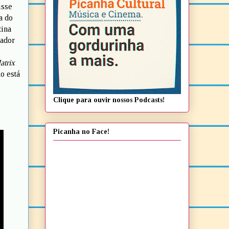
isse
a do
tina
rador
atrix
o está
Clique para ouvir nossos Podcasts!
Picanha no Face!