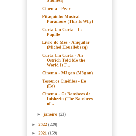
Sadness)
Cinema - Pearl
Pitaquinho Musical -
Paramore (This Is Why)
Curta Um Curta - Le
Pupille
Livro do Mês - Aniquilar
(Michel Houellebecq)
Curta Um Curta - An
Ostrich Told Me the
World Is F...
Cinema - M3gan (M3gan)
Tesouros Cinéfilos - Eo
(Eo)
Cinema - Os Banshees de
Inisherin (The Banshees
of...
►
janeiro
(23)
►
2022
(229)
►
2021
(159)