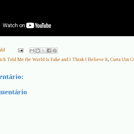
ald
ich Told Me the World Is Fake and I Think I Believe It
,
Curta Um C
ntário:
mentário