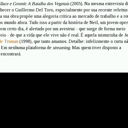
lace e Gromit: A Batalha dos Vegetais
(2005). Na mesma entrevista d
nhecer o Guillermo Del Toro, especialmente por sua recente releitur
á a sua obra propõe uma alegoria crítica ao mercado de trabalho e a ro
os mundo afora. Tudo isso a partir da história de Neil, um jovem ope
em certo dia, é alertado por um avestruz - que surge de forma meio
rio - de que a vida que ele vive não é real. É aquela misturinha de
M
de Truman
(1998), que tanto amamos. Detalhe: infelizmente o curta nã
l. Em nenhuma plataforma de
streaming
. Mas quem tiver disposto a
 encontrará.