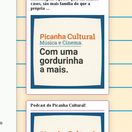
casos, são mais família do que a
própria ...
Podcast do Picanha Cultural!
em