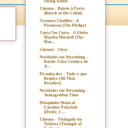
Flying Sailor
Cinema - Batem à Porta
(Knock at the Cabin)
Tesouros Cinéfilos - A
Promessa (The Pledge)
Curta Um Curta - O Efeito
Martha Mitchell (The
Mar...
Cinema - Close
Novidades em Streaming -
Bardo: Falsa Crônica de
A...
Picanha.doc - Tudo o que
Respira (All That
Breathes)
Novidades em Streaming -
Armageddon Time
Pitaquinho Musical -
Caroline Polachek
(Desire, I ...
Cinema - Triângulo da
Tristeza (Triangle of