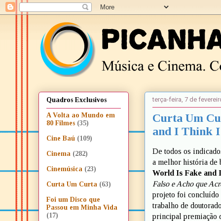
terça-feira, 7 de feverei
Quadros Exclusivos
Curta Um Cur
A Volta ao Mundo em
80 Filmes
(35)
and I Think I
Cine Baú
(109)
De todos os indicado
Cinema
(282)
a melhor história de 
Cinemúsica
(23)
World Is Fake and I
Falso e Acho que Acr
Curta Um Curta
(63)
projeto foi concluíd
Foi um Disco que
trabalho de doutorad
Passou em Minha Vida
(17)
principal premiação 