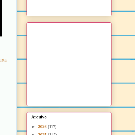
urta
Arquivo
►
2026
(117)
►
2025
(147)