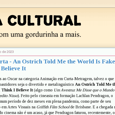
ro de 2023
ta - An Ostrich Told Me the World Is Fake
 Believe It
s ao Oscar na categoria Animação em Curta-Metragem, talvez o que
bastidores seja o divertido e metalinguístico
An Ostrich Told Me t
 Think I Believe It
(algo como
Um Avestruz Me Disse que o Mundo
edito Nisso
). Feito pelo cineasta em formação Lachlan Pendragon, o
o num período de dez meses em plena pandemia, como parte de seu
o em Artes Visuais na
Griffith Film School
de Brisbane. E a chegada 
do cinema não é um acaso, já que Pendragon faturou, recentemente, o