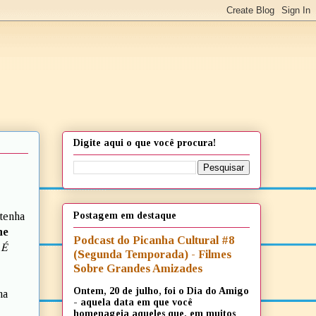
Digite aqui o que você procura!
Postagem em destaque
 tenha
he
Podcast do Picanha Cultural #8
 É
(Segunda Temporada) - Filmes
Sobre Grandes Amizades
Ontem, 20 de julho, foi o Dia do Amigo
na
- aquela data em que você
homenageia aqueles que, em muitos