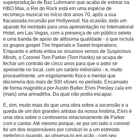
superprodução de Baz Luhrmann que acaba de estrear na
HBO Max, o Rei do Rock está em uma espécie de
recomeço musical no início dos anos 70, após a sua
fracassada incursão por Hollywood. Na ocasião, todo um
aparato foi montado para uma apresentação no International
Hotel, em Las Vegas, com a presença de um público seleto
e uma banda de apoio de altíssima qualidade - o que incluía
os grupos gospel The Imperials e Sweet Inspirations.
Enquanto o artista entoa os sinuosos versos de
Suspicious
Minds
, o Coronel Tom Parker (Tom Hanks) se ocupa de
fechar um contrato de cinco anos para que o astro se
apresente no local, com um salário milionário - e, muito
provavelmente, um esgotamento físico e mental que
decorreria dos mais de 500
shows
no período. Encarnado
de forma magnética por Austin Butler, Elvis Presley caía em
(mais) uma armadilha. Da qual não podia escapar.
E, sim, muito mais do que uma obra sobre a ascensão e a
queda de um dos grandes artistas da nossa história,
Elvis
é
uma obra sobre o controverso relacionamento de Parker
com o cantor. Até mesmo porque, se por um lado o coronel
foi um dos responsáveis por conduzi-lo a um estrelato
meteórico quando, ao observa-lo em ação - com seu