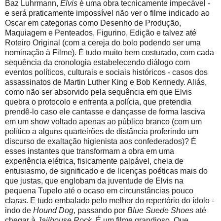
Baz Luhrmann,
Elvis
é uma obra tecnicamente impecável -
e será praticamente impossível não ver o filme indicado ao
Oscar em categorias como Desenho de Produção,
Maquiagem e Penteados, Figurino, Edição e talvez até
Roteiro Original (com a cereja do bolo podendo ser uma
nominação à Filme). É tudo muito bem costurado, com cada
sequência da cronologia estabelecendo diálogo com
eventos políticos, culturais e sociais históricos - casos dos
assassinatos de Martin Luther King e Bob Kennedy. Aliás,
como não ser absorvido pela sequência em que Elvis
quebra o protocolo e enfrenta a polícia, que pretendia
prendê-lo caso ele cantasse e dançasse de forma lasciva
em um show voltado apenas ao público branco (com um
político a alguns quarteirões de distância proferindo um
discurso de exaltação higienista aos confederados)? É
esses instantes que transformam a obra em uma
experiência elétrica, fisicamente palpável, cheia de
entusiasmo, de significado e de licenças poéticas mais do
que justas, que englobam da juventude de Elvis na
pequena Tupelo até o ocaso em circunstâncias pouco
claras. E tudo embalado pelo melhor do repertório do ídolo -
indo de
Hound Dog
, passando por
Blue Suede Shoes
até
chegar à
Jailhouse Rock
. É um filme grandioso. Que