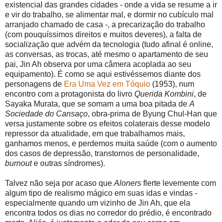
existencial das grandes cidades - onde a vida se resume a ir
e vir do trabalho, se alimentar mal, e dormir no cubículo mal
arranjado chamado de casa -, a precarização do trabalho
(com pouquíssimos direitos e muitos deveres), a falta de
socialização que advém da tecnologia (tudo afinal é online,
as conversas, as trocas, até mesmo o apartamento de seu
pai, Jin Ah observa por uma câmera acoplada ao seu
equipamento). É como se aqui estivéssemos diante dos
personagens de
Era Uma Vez em Tóquio
(1953), num
encontro com a protagonista do livro
Querida Kombini
, de
Sayaka Murata, que se somam a uma boa pitada de
A
Sociedade do Cansaço
, obra-prima de Byung Chul-Han que
versa justamente sobre os efeitos colaterais desse modelo
repressor da atualidade, em que trabalhamos mais,
ganhamos menos, e perdemos muita saúde (com o aumento
dos casos de depressão, transtornos de personalidade,
burnout
e outras síndromes).
Talvez não seja por acaso que
Aloners
flerte levemente com
algum tipo de realismo mágico em suas idas e vindas -
especialmente quando um vizinho de Jin Ah, que ela
encontra todos os dias no corredor do prédio, é encontrado