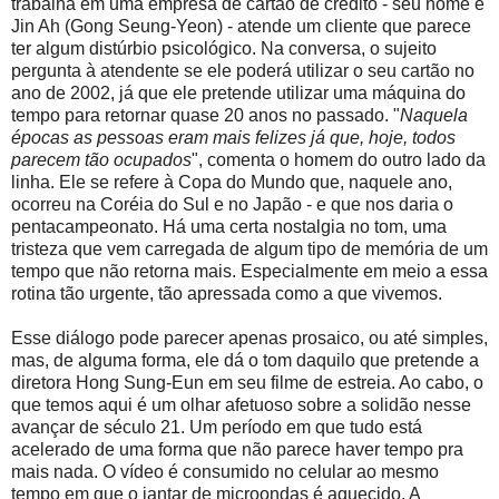
trabalha em uma empresa de cartão de crédito - seu nome é
Jin Ah (Gong Seung-Yeon) - atende um cliente que parece
ter algum distúrbio psicológico. Na conversa, o sujeito
pergunta à atendente se ele poderá utilizar o seu cartão no
ano de 2002, já que ele pretende utilizar uma máquina do
tempo para retornar quase 20 anos no passado. "
Naquela
épocas as pessoas eram mais felizes já que, hoje, todos
parecem tão ocupados
", comenta o homem do outro lado da
linha. Ele se refere à Copa do Mundo que, naquele ano,
ocorreu na Coréia do Sul e no Japão - e que nos daria o
pentacampeonato. Há uma certa nostalgia no tom, uma
tristeza que vem carregada de algum tipo de memória de um
tempo que não retorna mais. Especialmente em meio a essa
rotina tão urgente, tão apressada como a que vivemos.
Esse diálogo pode parecer apenas prosaico, ou até simples,
mas, de alguma forma, ele dá o tom daquilo que pretende a
diretora Hong Sung-Eun em seu filme de estreia. Ao cabo, o
que temos aqui é um olhar afetuoso sobre a solidão nesse
avançar de século 21. Um período em que tudo está
acelerado de uma forma que não parece haver tempo pra
mais nada. O vídeo é consumido no celular ao mesmo
tempo em que o jantar de microondas é aquecido. A