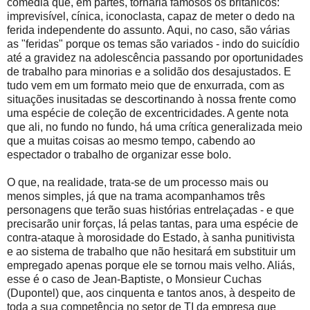
comédia que, em partes, tornaria famosos os britânicos:
imprevisível, cínica, iconoclasta, capaz de meter o dedo na
ferida independente do assunto. Aqui, no caso, são várias
as "feridas" porque os temas são variados - indo do suicídio
até a gravidez na adolescência passando por oportunidades
de trabalho para minorias e a solidão dos desajustados. E
tudo vem em um formato meio que de enxurrada, com as
situações inusitadas se descortinando à nossa frente como
uma espécie de coleção de excentricidades. A gente nota
que ali, no fundo no fundo, há uma crítica generalizada meio
que a muitas coisas ao mesmo tempo, cabendo ao
espectador o trabalho de organizar esse bolo.
O que, na realidade, trata-se de um processo mais ou
menos simples, já que na trama acompanhamos três
personagens que terão suas histórias entrelaçadas - e que
precisarão unir forças, lá pelas tantas, para uma espécie de
contra-ataque à morosidade do Estado, à sanha punitivista
e ao sistema de trabalho que não hesitará em substituir um
empregado apenas porque ele se tornou mais velho. Aliás,
esse é o caso de Jean-Baptiste, o Monsieur Cuchas
(Dupontel) que, aos cinquenta e tantos anos, à despeito de
toda a sua competência no setor de TI da empresa que