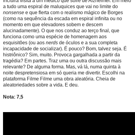
incluirá visita a um médico que sofre de Alzheimer. Em meio
a tudo uma espiral de maluquices que vai no limite do
nonsense
e que flerta com o realismo mágico de Borges
(como na sequência da escada em espiral infinita ou no
momento em que elevadores sobem e descem
alucinadamente). O que nos conduz ao terço final, que
funciona como uma espécie de homenagem aos
esquisitões (ou aos
nerds
de óculos e a sua completa
incapacidade de socializar). É pouco? Bom, talvez seja. É
histriônico? Sim, muito. Provoca gargalhada a partir da
tragédia? Em partes. Traz uma ou outra discussão mais
relevante? De alguma forma. Mas, vá lá, numa quinta à
noite despretensiosa em só queria me divertir. Escolhi na
plataforma Filme Filme uma obra aleatória. Cheia de
aleatoriedades sobre a vida. E deu.
Nota: 7,5