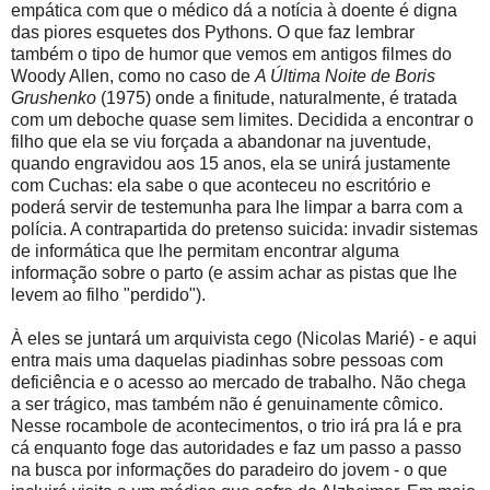
empática com que o médico dá a notícia à doente é digna
das piores esquetes dos Pythons. O que faz lembrar
também o tipo de humor que vemos em antigos filmes do
Woody Allen, como no caso de
A Última Noite de Boris
Grushenko
(1975) onde a finitude, naturalmente, é tratada
com um deboche quase sem limites. Decidida a encontrar o
filho que ela se viu forçada a abandonar na juventude,
quando engravidou aos 15 anos, ela se unirá justamente
com Cuchas: ela sabe o que aconteceu no escritório e
poderá servir de testemunha para lhe limpar a barra com a
polícia. A contrapartida do pretenso suicida: invadir sistemas
de informática que lhe permitam encontrar alguma
informação sobre o parto (e assim achar as pistas que lhe
levem ao filho "perdido").
À eles se juntará um arquivista cego (Nicolas Marié) - e aqui
entra mais uma daquelas piadinhas sobre pessoas com
deficiência e o acesso ao mercado de trabalho. Não chega
a ser trágico, mas também não é genuinamente cômico.
Nesse rocambole de acontecimentos, o trio irá pra lá e pra
cá enquanto foge das autoridades e faz um passo a passo
na busca por informações do paradeiro do jovem - o que