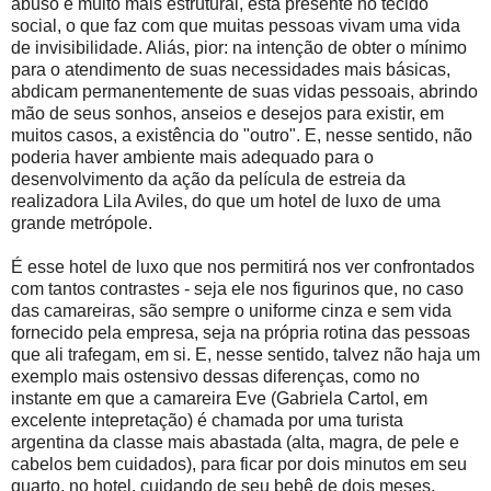
abuso é muito mais estrutural, está presente no tecido
social, o que faz com que muitas pessoas vivam uma vida
de invisibilidade. Aliás, pior: na intenção de obter o mínimo
para o atendimento de suas necessidades mais básicas,
abdicam permanentemente de suas vidas pessoais, abrindo
mão de seus sonhos, anseios e desejos para existir, em
muitos casos, a existência do "outro". E, nesse sentido, não
poderia haver ambiente mais adequado para o
desenvolvimento da ação da película de estreia da
realizadora Lila Aviles, do que um hotel de luxo de uma
grande metrópole.
É esse hotel de luxo que nos permitirá nos ver confrontados
com tantos contrastes - seja ele nos figurinos que, no caso
das camareiras, são sempre o uniforme cinza e sem vida
fornecido pela empresa, seja na própria rotina das pessoas
que ali trafegam, em si. E, nesse sentido, talvez não haja um
exemplo mais ostensivo dessas diferenças, como no
instante em que a camareira Eve (Gabriela Cartol, em
excelente intepretação) é chamada por uma turista
argentina da classe mais abastada (alta, magra, de pele e
cabelos bem cuidados), para ficar por dois minutos em seu
quarto, no hotel, cuidando de seu bebê de dois meses,