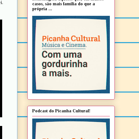
i.
casos, são mais família do que a
própria ...
Podcast do Picanha Cultural!