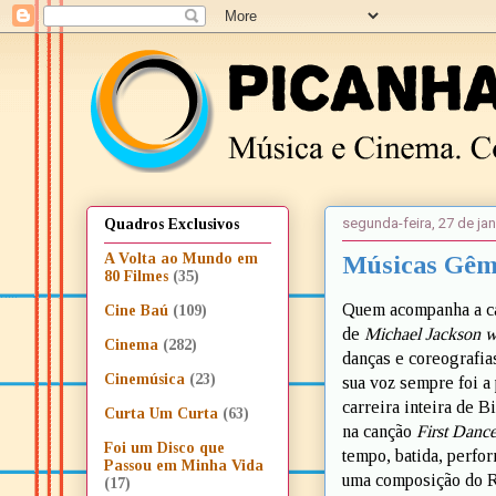
segunda-feira, 27 de ja
Quadros Exclusivos
Músicas Gême
A Volta ao Mundo em
80 Filmes
(35)
Quem acompanha a ca
Cine Baú
(109)
de
Michael Jackson 
Cinema
(282)
danças e coreografia
Cinemúsica
(23)
sua voz sempre foi a
carreira inteira de 
Curta Um Curta
(63)
na canção
First Danc
Foi um Disco que
tempo, batida, perfor
Passou em Minha Vida
uma composição do R.
(17)