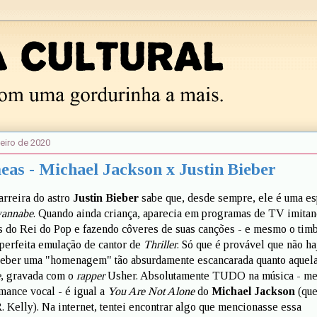
neiro de 2020
as - Michael Jackson x Justin Bieber
rreira do astro
Justin Bieber
sabe que, desde sempre, ele é uma es
wannabe
. Quando ainda criança, aparecia em programas de TV imitan
s do Rei do Pop e fazendo côveres de suas canções - e mesmo o tim
 perfeita emulação de cantor de
Thriller
. Só que é provável que não ha
Bieber uma "homenagem" tão absurdamente escancarada quanto aquela
e
, gravada com o
rapper
Usher. Absolutamente TUDO na música - me
mance vocal - é igual a
You Are Not Alone
do
Michael Jackson
(que
 Kelly). Na internet, tentei encontrar algo que mencionasse essa