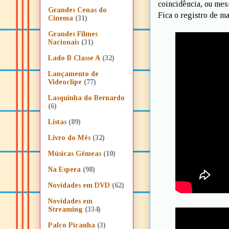
coincidência, ou mes
Grandes Cenas do
Fica o registro de m
Cinema
(31)
Grandes Filmes
Nacionais
(31)
Lado B Classe A
(32)
Lançamento de
Videoclipe
(77)
Lasquinha do Bernardo
(6)
Listas
(89)
Livro do Mês
(32)
Músicas Gêmeas
(10)
Na Espera
(98)
Novidades em DVD
(62)
Novidades em
Streaming
(334)
Palco Picanha
(3)