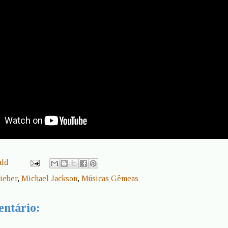
ald
Bieber
,
Michael Jackson
,
Músicas Gêmeas
ntário: