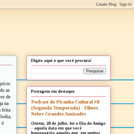
Digite aqui o que você procura!
pécie
do as
Postagem em destaque
bre de
Podcast do Picanha Cultural #8
ja na
(Segunda Temporada) - Filmes
 feita
Sobre Grandes Amizades
lodia,
 é
Ontem, 20 de julho, foi o Dia do Amigo
- aquela data em que você
homenageia aqueles que, em muitos