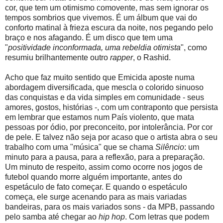
cor, que tem um otimismo comovente, mas sem ignorar os
tempos sombrios que vivemos. É um álbum que vai do
conforto matinal à frieza escura da noite, nos pegando pelo
braço e nos afagando. É um disco que tem uma
"
positividade inconformada, uma rebeldia otimista
", como
resumiu brilhantemente outro
rapper
, o Rashid.
Acho que faz muito sentido que Emicida aposte numa
abordagem diversificada, que mescla o colorido sinuoso
das conquistas e da vida simples em comunidade - seus
amores, gostos, histórias -, com um contraponto que persista
em lembrar que estamos num País violento, que mata
pessoas por ódio, por preconceito, por intolerância. Por cor
de pele. E talvez não seja por acaso que o artista abra o seu
trabalho com uma "música" que se chama
Silêncio
: um
minuto para a pausa, para a reflexão, para a preparação.
Um minuto de respeito, assim como ocorre nos jogos de
futebol quando morre alguém importante, antes do
espetáculo de fato começar. E quando o espetáculo
começa, ele surge acenando para as mais variadas
bandeiras, para os mais variados sons - da MPB, passando
pelo samba até chegar ao
hip hop
. Com letras que podem