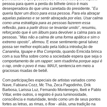
pessoa para quem a perda do bilhete único é mais
desesperadora do que uma canetada do presidente. "
Eu
queria fazer um disco para essa pessoa. Para ela abraçar
aquelas palavras e se sentir abraçada por elas. Usar calma
como uma estratégia para as pessoas fazerem essa
reflexão, para a partir disso se levantar unido
", resumiu,
reforçando que é um álbum para devolver a calma para as
pessoas. "
Mas não a calma de uma forma apática e sim o
extremo oposto
", afirmou. E esse sentimento geral talvez
possa ser melhor explicado pela lúdica introdução de
Cananéia, Iguape e Ilha Comprida
, quando Emicida brinca
com a sua filha sobre como a sociedade espera que seja o
comportamento de um
rapper
:
sem risadinha porque aqui é
o rap, onde o povo é mau. MAU!
, sentencia em meio a
graciosas risadas de bebê.
Com participações especiais de artistas variados como
Nave, Fabiana Cozz, Mc Tha, Zeca Pagodinho, Drik
Barbosa, Larissa Luz, Fernando Montenegro, Ibeti e Pablo
Vittar, entre outros, o registro é pura luminosidade,
consciência e maturidade, tendo como um de seus pontos
fortes as letras, as rimas, o
flow
- aliás, uma tradição na