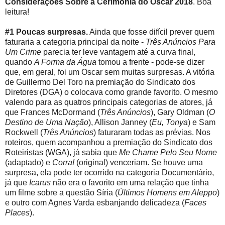
Considerações Sobre a Cerimônia do Oscar 2018
. Boa
leitura!
#1 Poucas surpresas.
Ainda que fosse difícil prever quem
faturaria a categoria principal da noite -
Três Anúncios Para
Um Crime
parecia ter leve vantagem até a curva final,
quando
A Forma da Água
tomou a frente - pode-se dizer
que, em geral, foi um Oscar sem muitas surpresas. A vitória
de Guillermo Del Toro na premiação do Sindicato dos
Diretores (DGA) o colocava como grande favorito. O mesmo
valendo para as quatros principais categorias de atores, já
que Frances McDormand (
Três Anúncios
), Gary Oldman (
O
Destino de Uma Nação
), Allison Janney (
Eu, Tonya
) e Sam
Rockwell (
Três Anúncios
) faturaram todas as prévias. Nos
roteiros, quem acompanhou a premiação do Sindicato dos
Roteiristas (WGA), já sabia que
Me Chame Pelo Seu Nome
(adaptado) e
Corra!
(original) venceriam. Se houve uma
surpresa, ela pode ter ocorrido na categoria Documentário,
já que
Icarus
não era o favorito em uma relação que tinha
um filme sobre a questão Síria (
Últimos Homens em Aleppo
)
e outro com Agnes Varda esbanjando delicadeza (
Faces
Places
).