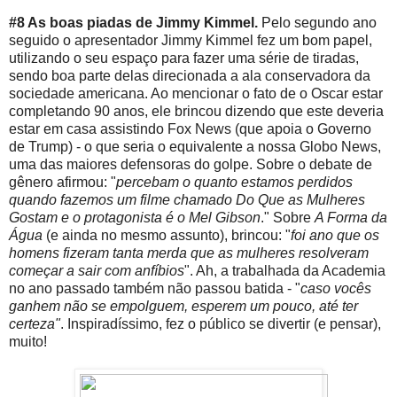
#8 As boas piadas de Jimmy Kimmel.
Pelo segundo ano
seguido o apresentador Jimmy Kimmel fez um bom papel,
utilizando o seu espaço para fazer uma série de tiradas,
sendo boa parte delas direcionada a ala conservadora da
sociedade americana. Ao mencionar o fato de o Oscar estar
completando 90 anos, ele brincou dizendo que este deveria
estar em casa assistindo Fox News (que apoia o Governo
de Trump) - o que seria o equivalente a nossa Globo News,
uma das maiores defensoras do golpe. Sobre o debate de
gênero afirmou: "
percebam o quanto estamos perdidos
quando fazemos um filme chamado Do Que as Mulheres
Gostam e o protagonista é o Mel Gibson
." Sobre
A Forma da
Água
(e ainda no mesmo assunto), brincou: "
foi ano que os
homens fizeram tanta merda que as mulheres resolveram
começar a sair com anfíbios
". Ah, a trabalhada da Academia
no ano passado também não passou batida - "
caso vocês
ganhem não se empolguem, esperem um pouco, até ter
certeza"
. Inspiradíssimo, fez o público se divertir (e pensar),
muito!