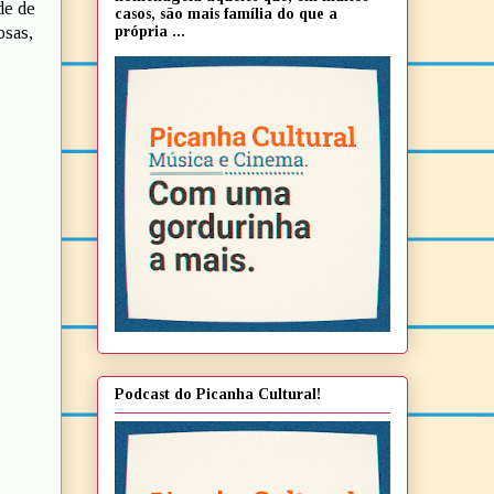
de de
casos, são mais família do que a
própria ...
osas,
Podcast do Picanha Cultural!