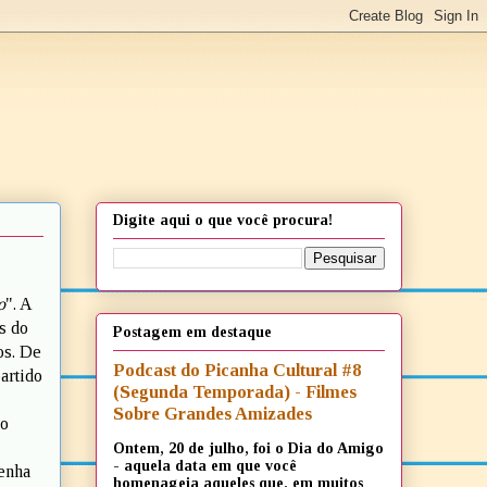
Digite aqui o que você procura!
o
". A
s do
Postagem em destaque
os. De
Podcast do Picanha Cultural #8
artido
(Segunda Temporada) - Filmes
Sobre Grandes Amizades
io
Ontem, 20 de julho, foi o Dia do Amigo
- aquela data em que você
tenha
homenageia aqueles que, em muitos