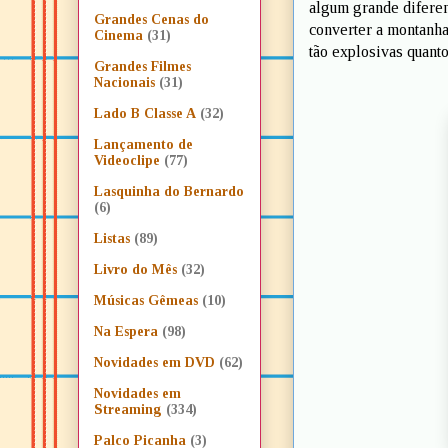
algum grande diferen
Grandes Cenas do
converter a montanha
Cinema
(31)
tão explosivas quant
Grandes Filmes
Nacionais
(31)
Lado B Classe A
(32)
Lançamento de
Videoclipe
(77)
Lasquinha do Bernardo
(6)
Listas
(89)
Livro do Mês
(32)
Músicas Gêmeas
(10)
Na Espera
(98)
Novidades em DVD
(62)
Novidades em
Streaming
(334)
Palco Picanha
(3)