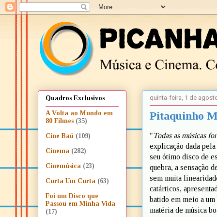
quinta-feira, 1 de agost
Quadros Exclusivos
Pitaquinho Mu
A Volta ao Mundo em
80 Filmes
(35)
"
Todas as músicas for
Cine Baú
(109)
explicação dada pela
Cinema
(282)
seu ótimo disco de e
Cinemúsica
(23)
quebra, a sensação de
sem muita linearidad
Curta Um Curta
(63)
catárticos, apresenta
Foi um Disco que
batido em meio a um 
Passou em Minha Vida
matéria de música boa
(17)