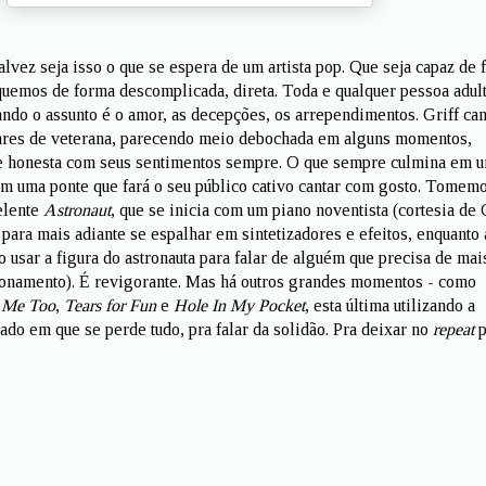
vez seja isso o que se espera de um artista pop. Que seja capaz de 
quemos de forma descomplicada, direta. Toda e qualquer pessoa adult
ando o assunto é o amor, as decepções, os arrependimentos. Griff can
 ares de veterana, parecendo meio debochada em alguns momentos,
 e honesta com seus sentimentos sempre. O que sempre culmina em 
em uma ponte que fará o seu público cativo cantar com gosto. Tomem
elente
Astronaut
, que se inicia com um piano noventista (cortesia de 
para mais adiante se espalhar em sintetizadores e efeitos, enquanto a
o usar a figura do astronauta para falar de alguém que precisa de mai
ionamento). É revigorante. Mas há outros grandes momentos - como
s Me Too
,
Tears for Fun
e
Hole In My Pocket
, esta última utilizando a
ado em que se perde tudo, pra falar da solidão. Pra deixar no
repeat
p