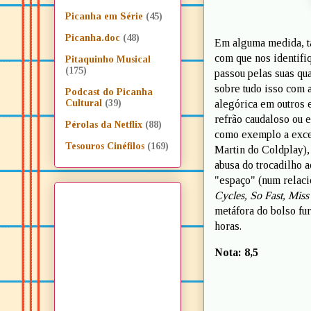
Picanha em Série
(45)
Picanha.doc
(48)
Em alguma medida, tal
com que nos identifi
Pitaquinho Musical
(175)
passou pelas suas qu
sobre tudo isso com
Podcast do Picanha
alegórica em outros
Cultural
(39)
refrão caudaloso ou 
Pérolas da Netflix
(88)
como exemplo a exc
Tesouros Cinéfilos
(169)
Martin do Coldplay), 
abusa do trocadilho a
"espaço" (num relac
Cycles, So Fast, Mis
metáfora do bolso fur
horas.
Nota: 8,5