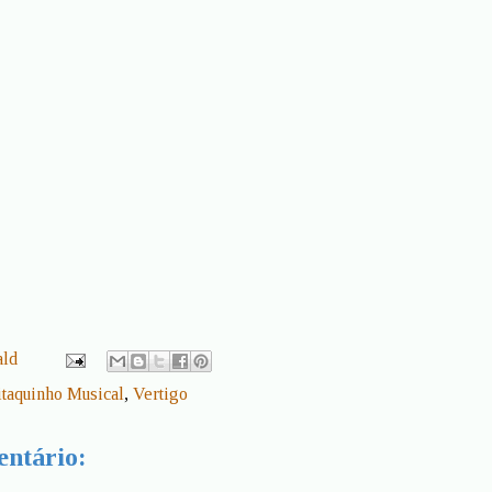
ald
itaquinho Musical
,
Vertigo
ntário: