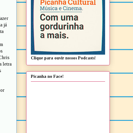
fazer
a já
ta
um
os
Chris
Clique para ouvir nossos Podcasts!
 letra
s
Picanha no Face!
or