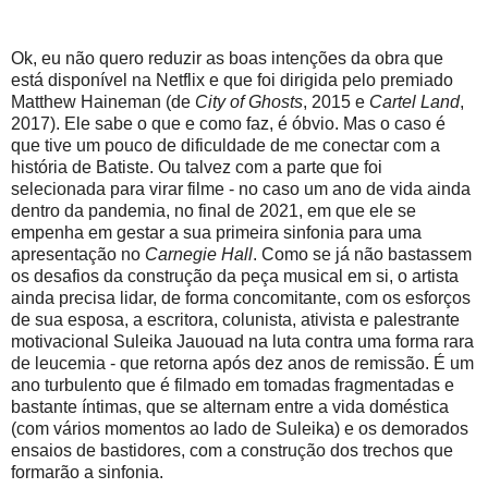
Ok, eu não quero reduzir as boas intenções da obra que
está disponível na Netflix e que foi dirigida pelo premiado
Matthew Haineman (de
City of Ghosts
, 2015 e
Cartel Land
,
2017). Ele sabe o que e como faz, é óbvio. Mas o caso é
que tive um pouco de dificuldade de me conectar com a
história de Batiste. Ou talvez com a parte que foi
selecionada para virar filme - no caso um ano de vida ainda
dentro da pandemia, no final de 2021, em que ele se
empenha em gestar a sua primeira sinfonia para uma
apresentação no
Carnegie Hall
. Como se já não bastassem
os desafios da construção da peça musical em si, o artista
ainda precisa lidar, de forma concomitante, com os esforços
de sua esposa, a escritora, colunista, ativista e palestrante
motivacional Suleika Jauouad na luta contra uma forma rara
de leucemia - que retorna após dez anos de remissão. É um
ano turbulento que é filmado em tomadas fragmentadas e
bastante íntimas, que se alternam entre a vida doméstica
(com vários momentos ao lado de Suleika) e os demorados
ensaios de bastidores, com a construção dos trechos que
formarão a sinfonia.