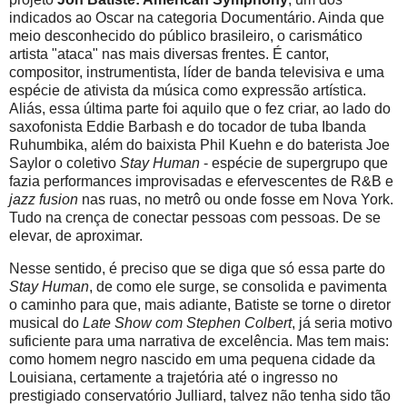
indicados ao Oscar na categoria Documentário. Ainda que
meio desconhecido do público brasileiro, o carismático
artista "ataca" nas mais diversas frentes. É cantor,
compositor, instrumentista, líder de banda televisiva e uma
espécie de ativista da música como expressão artística.
Aliás, essa última parte foi aquilo que o fez criar, ao lado do
saxofonista Eddie Barbash e do tocador de tuba Ibanda
Ruhumbika, além do baixista Phil Kuehn e do baterista Joe
Saylor o coletivo
Stay Human
- espécie de supergrupo que
fazia performances improvisadas e efervescentes de R&B e
jazz fusion
nas ruas, no metrô ou onde fosse em Nova York.
Tudo na crença de conectar pessoas com pessoas. De se
elevar, de aproximar.
Nesse sentido, é preciso que se diga que só essa parte do
Stay Human
, de como ele surge, se consolida e pavimenta
o caminho para que, mais adiante, Batiste se torne o diretor
musical do
Late Show com Stephen Colbert
, já seria motivo
suficiente para uma narrativa de excelência. Mas tem mais:
como homem negro nascido em uma pequena cidade da
Louisiana, certamente a trajetória até o ingresso no
prestigiado conservatório Julliard, talvez não tenha sido tão