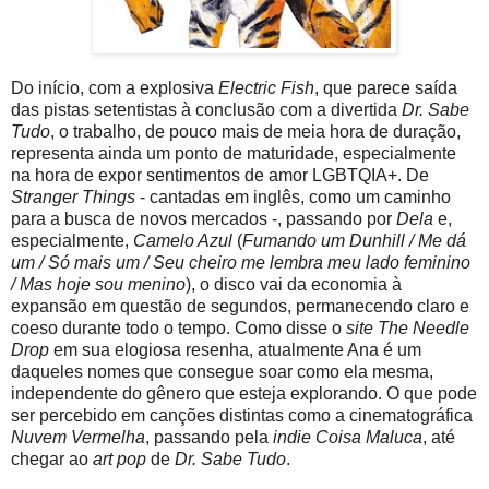
Do início, com a explosiva
Electric Fish
, que parece saída
das pistas setentistas à conclusão com a divertida
Dr. Sabe
Tudo
, o trabalho, de pouco mais de meia hora de duração,
representa ainda um ponto de maturidade, especialmente
na hora de expor sentimentos de amor LGBTQIA+. De
Stranger Things
- cantadas em inglês, como um caminho
para a busca de novos mercados -, passando por
Dela
e,
especialmente,
Camelo Azul
(
Fumando um Dunhill / Me dá
um / Só mais um / Seu cheiro me lеmbra meu lado feminino
/ Mas hoje sou mеnino
), o disco vai da economia à
expansão em questão de segundos, permanecendo claro e
coeso durante todo o tempo. Como disse o
site The Needle
Drop
em sua elogiosa resenha, atualmente Ana é um
daqueles nomes que consegue soar como ela mesma,
independente do gênero que esteja explorando. O que pode
ser percebido em canções distintas como a cinematográfica
Nuvem Vermelha
, passando pela
indie Coisa Maluca
, até
chegar ao
art pop
de
Dr. Sabe Tudo
.