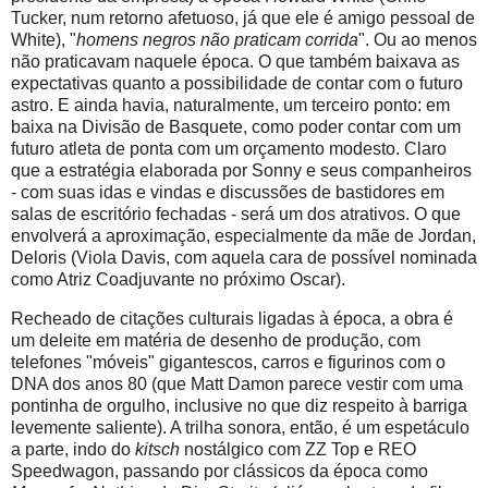
Tucker, num retorno afetuoso, já que ele é amigo pessoal de
White), "
homens negros não praticam corrida
". Ou ao menos
não praticavam naquele época. O que também baixava as
expectativas quanto a possibilidade de contar com o futuro
astro. E ainda havia, naturalmente, um terceiro ponto: em
baixa na Divisão de Basquete, como poder contar com um
futuro atleta de ponta com um orçamento modesto. Claro
que a estratégia elaborada por Sonny e seus companheiros
- com suas idas e vindas e discussões de bastidores em
salas de escritório fechadas - será um dos atrativos. O que
envolverá a aproximação, especialmente da mãe de Jordan,
Deloris (Viola Davis, com aquela cara de possível nominada
como Atriz Coadjuvante no próximo Oscar).
Recheado de citações culturais ligadas à época, a obra é
um deleite em matéria de desenho de produção, com
telefones "móveis" gigantescos, carros e figurinos com o
DNA dos anos 80 (que Matt Damon parece vestir com uma
pontinha de orgulho, inclusive no que diz respeito à barriga
levemente saliente). A trilha sonora, então, é um espetáculo
a parte, indo do
kitsch
nostálgico com ZZ Top e REO
Speedwagon, passando por clássicos da época como