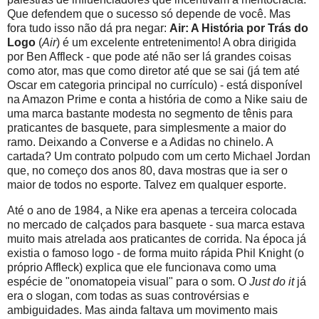
Que defendem que o sucesso só depende de você. Mas
fora tudo isso não dá pra negar:
Air: A História por Trás do
Logo
(
Air
) é um excelente entretenimento! A obra dirigida
por Ben Affleck - que pode até não ser lá grandes coisas
como ator, mas que como diretor até que se sai (já tem até
Oscar em categoria principal no currículo) - está disponível
na Amazon Prime e conta a história de como a Nike saiu de
uma marca bastante modesta no segmento de tênis para
praticantes de basquete, para simplesmente a maior do
ramo. Deixando a Converse e a Adidas no chinelo. A
cartada? Um contrato polpudo com um certo Michael Jordan
que, no começo dos anos 80, dava mostras que ia ser o
maior de todos no esporte. Talvez em qualquer esporte.
Até o ano de 1984, a Nike era apenas a terceira colocada
no mercado de calçados para basquete - sua marca estava
muito mais atrelada aos praticantes de corrida. Na época já
existia o famoso logo - de forma muito rápida Phil Knight (o
próprio Affleck) explica que ele funcionava como uma
espécie de "onomatopeia visual" para o som. O
Just do it
já
era o slogan, com todas as suas controvérsias e
ambiguidades. Mas ainda faltava um movimento mais