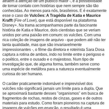
atraem a atenção de um público maior -, é a possibilidade
de tomar contato com histórias que nem sempre são tão
conhecidas. Ao menos para nós, brasileiros. E é exatamente
esse o caso de
Vulcões: A Tragédia de Katia e Maurice
Krafft
(
Fire of Love
), que está disponível na plataforma
Disney+. Na trama acompanhamos parte da fascinante
história de Katia e Maurice, dois cientistas que se veriam
unidos por uma paixão em comum: os vulcões. Com uma
rica coleção de imagens de arquivo - que podem até não ter
tanta qualidade, mas que são invariavelmente
impressionantes -, o filme da diretora e roteirista Sara Dosa
captura a rotina de ambos, indo no limite entre o perigoso e
o poético, entre o ousado e o majestoso. Num tipo de
investigação que, de alguma forma, também serve como
uma espécie de metáfora para a natureza eventualmente
curiosa do ser humano.
O caráter praticamente indomável e imprevisível dos
vulcões não significará jamais um limite para a dupla. Que
se aproximará bastante desses "organismos" em busca de
fragmentos de rochas, restos de cinzas, gases e de outros
materiais para estudo. Como foram pioneiros na captura de
imagens de vulcões em erupção, o resultado é uma