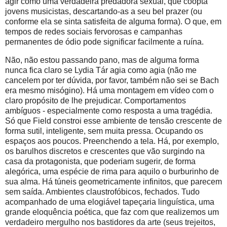
agir como uma verdadeira predadora sexual, que coopta
jovens musicistas, descartando-as a seu bel prazer (ou
conforme ela se sinta satisfeita de alguma forma). O que, em
tempos de redes sociais fervorosas e campanhas
permanentes de ódio pode significar facilmente a ruína.
Não, não estou passando pano, mas de alguma forma
nunca fica claro se Lydia Tár agia como agia (não me
cancelem por ter dúvida, por favor, também não sei se Bach
era mesmo misógino). Há uma montagem em vídeo com o
claro propósito de lhe prejudicar. Comportamentos
ambíguos - especialmente como resposta a uma tragédia.
Só que Field constroi esse ambiente de tensão crescente de
forma sutil, inteligente, sem muita pressa. Ocupando os
espaços aos poucos. Preenchendo a tela. Há, por exemplo,
os barulhos discretos e crescentes que vão surgindo na
casa da protagonista, que poderiam sugerir, de forma
alegórica, uma espécie de rima para aquilo o burburinho de
sua alma. Há túneis geometricamente infinitos, que parecem
sem saída. Ambientes claustrofóbicos, fechados. Tudo
acompanhado de uma elogiável tapeçaria linguística, uma
grande eloquência poética, que faz com que realizemos um
verdadeiro mergulho nos bastidores da arte (seus trejeitos,