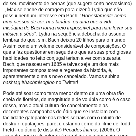
de seu movimento de pernas (que sugere certo nervosismo)
-, Max se enche de coragem para dizer à Lydia que não
possui nenhum interesse em Bach. "
Honestamente como
uma pessoa de cor, não binária, eu diria que a vida
misógina de Bach torna meio impossível para mim levar sua
música a sério
". Lydia na sequência debocha do assunto
lembrando que, sim, Bach deixou 20 filhos para o mundo.
Assim como um volume considerável de composições. O
que a faz questionar em seguida o que as suas prodigiosas
habilidades no leito conjugal teriam a ver com sua arte.
Bach, que nasceu em 1685 e talvez seja um dos mais
importantes compositores e regentes da história, é,
aparentemente o mais novo cancelado. Vamos subir a
hashtag #bachmisogino
no Twitter!
Pode até soar como tema menor dentro de uma obra tão
cheia de floreios, de magnitude e de volúpia como é o caso
dessa, mas a atual cultura do cancelamento e as
decorrentes campanhas de ódio que se instalam com
facilidade galopante nas redes sociais com o intuito de
destruir reputações, parece estar no cerne do filme de Todd
Field - do ótimo (e distante)
Pecados Íntimos
(2006). O
assunto, aqui e ali, retorna à narrativa, seja em meio a uma