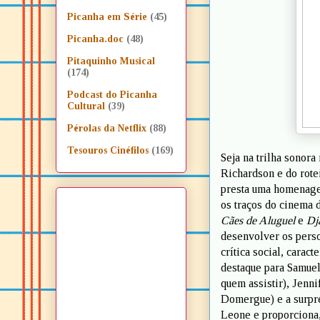
Picanha em Série
(45)
Picanha.doc
(48)
Pitaquinho Musical
(174)
Podcast do Picanha
Cultural
(39)
Pérolas da Netflix
(88)
Tesouros Cinéfilos
(169)
Seja na trilha sonor
Richardson e do rotei
presta uma homenage
os traços do cinema 
Cães de Aluguel
e
Dj
desenvolver os perso
crítica social, carac
destaque para Samuel
quem assistir), Jenn
Domergue) e a surpre
Leone e proporciona,