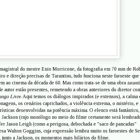
a magistral do mestre Enio Morricone, da fotografia em 70 mm de Ro
ro e direção precisas de Tarantino, tudo funciona neste faroeste que
m ao cinema da década de 60. Mas como trata-se de uma obra
tarant
de autor estão presentes, remetendo a obras anteriores do diretor co
ango Livre
. Aqui temos os diálogos inspirados (e extensos), a calma
nagens, os cenários caprichados, a violência extrema, o mistério, e 
terísticas desenvolvidas na potência máxima. O elenco está fantástico
 Jackson (cujo monólogo no meio do filme certamente será lembrad
ifer Jason Leigh (como a perigosa, debochada e "saco de pancadas"
sa Walton Goggins, cuja expressão lembra muito os faroestes de S
 junto a Jackson, os momentos mais hilários do filme.