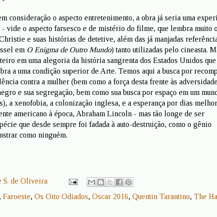
m consideração o aspecto entretenimento, a obra já seria uma exper
a - vide o aspecto farsesco e de mistério do filme, que lembra muito 
hristie e suas histórias de detetive, além das já manjadas referênci
ussel em
O Enigma de Outro Mundo
) tanto utilizadas pelo cineasta. 
oteiro em uma alegoria da história sangrenta dos Estados Unidos que
obra a uma condição superior de Arte. Temos aqui a busca por recom
olência contra a mulher (bem como a força desta frente às adversidade
 negro e sua segregação, bem como sua busca por espaço em um mun
), a xenofobia, a colonização inglesa, e a esperança por dias melhor
ente americano à época, Abraham Lincoln - mas tão longe de ser
pécie que desde sempre foi fadada à auto-destruição, como o gênio
nstrar como ninguém.
 S. de Oliveira
,
Faroeste
,
Os Oito Odiados
,
Oscar 2016
,
Quentin Tarantino
,
The Ha