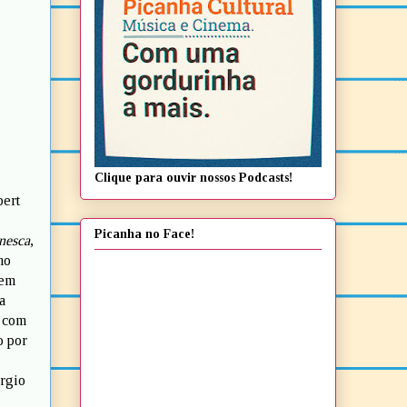
Clique para ouvir nossos Podcasts!
bert
Picanha no Face!
inesca
,
mo
 em
a
, com
o por
ergio