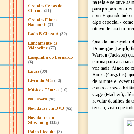
na tela e se ouve sa
Grandes Cenas do
para proporcionar em
Cinema
(31)
som. E quando tudo i
Grandes Filmes
algo especial - como
Nacionais
(31)
oitavo de sua irrepre
Lado B Classe A
(32)
Quando um caçador de
Lançamento de
Domergue (Leigh) fu
Videoclipe
(77)
Warren (Jackson) que
Lasquinha do Bernardo
carona para a cabana
(6)
vez mais. Ainda no c
Listas
(89)
Rocks (Goggins), que
Livro do Mês
(32)
de Minnie e Sweet Da
com o carrasco britâ
Músicas Gêmeas
(10)
Gage (Madsen), além 
Na Espera
(98)
revelar detalhes da 
tensão, visto que tod
Novidades em DVD
(62)
Novidades em
Streaming
(333)
Palco Picanha
(3)