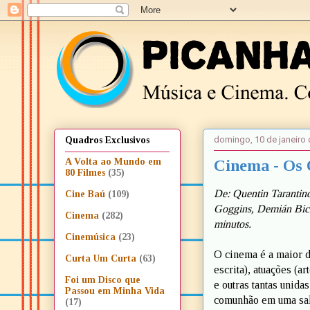
domingo, 10 de janeiro
Quadros Exclusivos
Cinema - Os 
A Volta ao Mundo em
80 Filmes
(35)
De: Quentin Tarantino
Cine Baú
(109)
Goggins, Demián Bich
Cinema
(282)
minutos.
Cinemúsica
(23)
O cinema é a maior de
Curta Um Curta
(63)
escrita), atuações (ar
Foi um Disco que
e outras tantas unida
Passou em Minha Vida
comunhão em uma sala
(17)