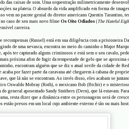
indo das caixas de som. Uma orquestração milimetricamente desenvo
oções na plateia. O absurdo da vida amplificado em forma de image
sso vem no pacote genial do diretor americano Quentin Tarantino, t
 no caso de seu mais novo filme
Os Oito Odiados
(
The Hateful Eigh
ensível carreira.
 recompensas (Russel) está em sua diligência com a prisioneira D
gindo de uma nevasca, encontra no meio do caminho o Major Marqu
, após ter capturado alguns criminosos e está sem o seu cavalo, ped
 mais próxima afim de fugir da tempestade de gelo que se aproxima 
aminho, encontram alguém que se diz o atual xerife da cidade de Re
 acaba por fazer parte da caravana até chegarem à cabana de propri
ve, que lá não se encontram. Ao invés disso, eles acabam se juntan
nico Oswaldo Mobray (Roth), o mexicano Bob (Bichir) e o misterios
do general aposentado Sandy Smithers (Dern), que lá estavam. Para
trama, resta dizer que a dinâmica entre os personagens será de cresc
os estão presos em um local cujo ambiente externo é tão ou mais hosti