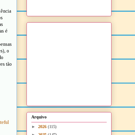
iência
os
as
Mas é
pensas
s), o
do
es tão
Arquivo
teful
►
2026
(115)
►
2025
(147)