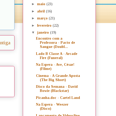
►
maio
(23)
►
abril
(16)
►
março
(21)
►
fevereiro
(22)
▼
janeiro
(19)
Encontro com a
ntiga
Professora - Pacto de
Sangue (Doubl...
Lado B Classe A - Arcade
Fire (Funeral)
Na Espera - Ave, César!
(Filme)
Cinema - A Grande Aposta
(The Big Short)
Disco da Semana - David
Bowie (Blackstar)
Picanha.doc - Cartel Land
Na Espera - Weezer
(Disco)
Lançamento de Videoclipe