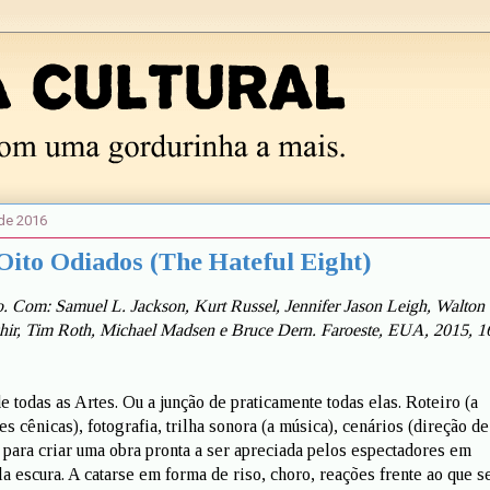
 de 2016
Oito Odiados (The Hateful Eight)
. Com: Samuel L. Jackson, Kurt Russel, Jennifer Jason Leigh, Walton
ir, Tim Roth, Michael Madsen e Bruce Dern. Faroeste, EUA, 2015, 1
 todas as Artes. Ou a junção de praticamente todas elas. Roteiro (a
tes cênicas), fotografia, trilha sonora (a música), cenários (direção de
s para criar uma obra pronta a ser apreciada pelos espectadores em
 escura. A catarse em forma de riso, choro, reações frente ao que s