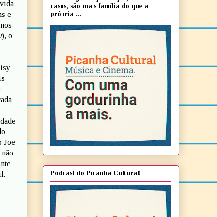
lvida
casos, são mais família do que a
própria ...
ns e
emos
t
), o
aisy
is
e
cada
d
edade
do
o Joe
 não
ente
Podcast do Picanha Cultural!
l.