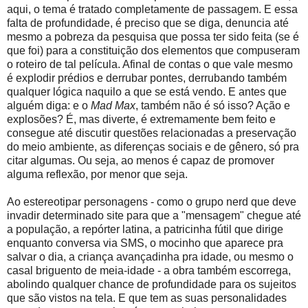
aqui, o tema é tratado completamente de passagem. E essa
falta de profundidade, é preciso que se diga, denuncia até
mesmo a pobreza da pesquisa que possa ter sido feita (se é
que foi) para a constituição dos elementos que compuseram
o roteiro de tal película. Afinal de contas o que vale mesmo
é explodir prédios e derrubar pontes, derrubando também
qualquer lógica naquilo a que se está vendo. E antes que
alguém diga: e o
Mad Max
, também não é só isso? Ação e
explosões? É, mas diverte, é extremamente bem feito e
consegue até discutir questões relacionadas a preservação
do meio ambiente, as diferenças sociais e de gênero, só pra
citar algumas. Ou seja, ao menos é capaz de promover
alguma reflexão, por menor que seja.
Ao estereotipar personagens - como o grupo nerd que deve
invadir determinado site para que a "mensagem" chegue até
a população, a repórter latina, a patricinha fútil que dirige
enquanto conversa via SMS, o mocinho que aparece pra
salvar o dia, a criança avançadinha pra idade, ou mesmo o
casal briguento de meia-idade - a obra também escorrega,
abolindo qualquer chance de profundidade para os sujeitos
que são vistos na tela. E que tem as suas personalidades