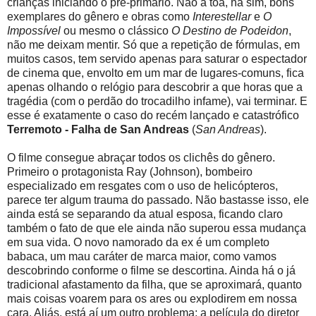
crianças iniciando o pré-primário. Não à toa, há sim, bons
exemplares do gênero e obras como
Interestellar
e
O
Impossível
ou mesmo o clássico
O Destino de Podeidon
,
não me deixam mentir. Só que a repetição de fórmulas, em
muitos casos, tem servido apenas para saturar o espectador
de cinema que, envolto em um mar de lugares-comuns, fica
apenas olhando o relógio para descobrir a que horas que a
tragédia (com o perdão do trocadilho infame), vai terminar. E
esse é exatamente o caso do recém lançado e catastrófico
Terremoto - Falha de San Andreas
(
San Andreas
).
O filme consegue abraçar todos os clichês do gênero.
Primeiro o protagonista Ray (Johnson), bombeiro
especializado em resgates com o uso de helicópteros,
parece ter algum trauma do passado. Não bastasse isso, ele
ainda está se separando da atual esposa, ficando claro
também o fato de que ele ainda não superou essa mudança
em sua vida. O novo namorado da ex é um completo
babaca, um mau caráter de marca maior, como vamos
descobrindo conforme o filme se descortina. Ainda há o já
tradicional afastamento da filha, que se aproximará, quanto
mais coisas voarem para os ares ou explodirem em nossa
cara. Aliás, está aí um outro problema: a película do diretor