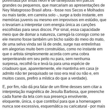
polvilhada por tintas neon e de lantejoulas em palcos
grandes ou pequenos, que marcariam as apresentações de
Ney Matogrosso Brasil afora - fosse nos Secos e Molhados
ou mais tarde, em carreira solo -, surge a todo instante, em
memórias juvenis ou mesmo em improvisos em estúdio, que
o levariam a interpretar com energia única as canções
escolhidas para seus discos. Por sinal, essa capacidade
meio que de domar a natureza, carregá-la consigo como se
ele mesmo fosse também um bicho saído do meio do mato,
de uma selva vinda sei lá de onde, surge nas entrelinhas
em alegorias muito bem construídas, como no instante em
que o artista simplesmente acorda com uma cobra
serpenteando em seu peito nu para, sem nenhuma
surpresa, recolhê-la e levá-la para uma espécie de
criadouro que, aparentemente, ele mantinha em casa (e
admito não ter pesquisado se isso era real ou não e, em
muitos casos, prefiro a mística do que a verdade).
E, por fim, não dá pra falar de um filme desses sem citar a
interpretação magnética de Jesuíta Barbosa, que preenche
cada frame da tela com sua presença envolvente,
eloquente, única, o que contribuí para que a homenagem
nunca soe excessiva, esquemática ou caricatural - por mais