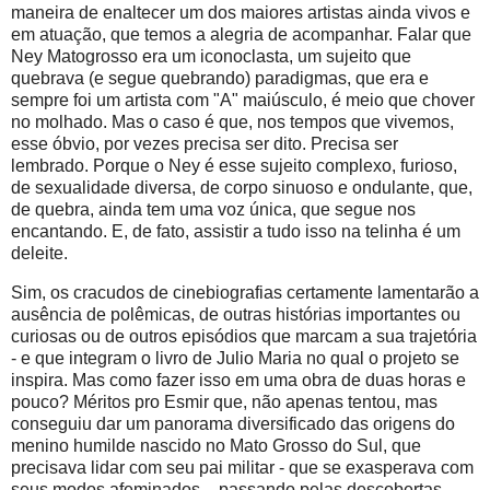
maneira de enaltecer um dos maiores artistas ainda vivos e
em atuação, que temos a alegria de acompanhar. Falar que
Ney Matogrosso era um iconoclasta, um sujeito que
quebrava (e segue quebrando) paradigmas, que era e
sempre foi um artista com "A" maiúsculo, é meio que chover
no molhado. Mas o caso é que, nos tempos que vivemos,
esse óbvio, por vezes precisa ser dito. Precisa ser
lembrado. Porque o Ney é esse sujeito complexo, furioso,
de sexualidade diversa, de corpo sinuoso e ondulante, que,
de quebra, ainda tem uma voz única, que segue nos
encantando. E, de fato, assistir a tudo isso na telinha é um
deleite.
Sim, os cracudos de cinebiografias certamente lamentarão a
ausência de polêmicas, de outras histórias importantes ou
curiosas ou de outros episódios que marcam a sua trajetória
- e que integram o livro de Julio Maria no qual o projeto se
inspira. Mas como fazer isso em uma obra de duas horas e
pouco? Méritos pro Esmir que, não apenas tentou, mas
conseguiu dar um panorama diversificado das origens do
menino humilde nascido no Mato Grosso do Sul, que
precisava lidar com seu pai militar - que se exasperava com
seus modos afeminados -, passando pelas descobertas