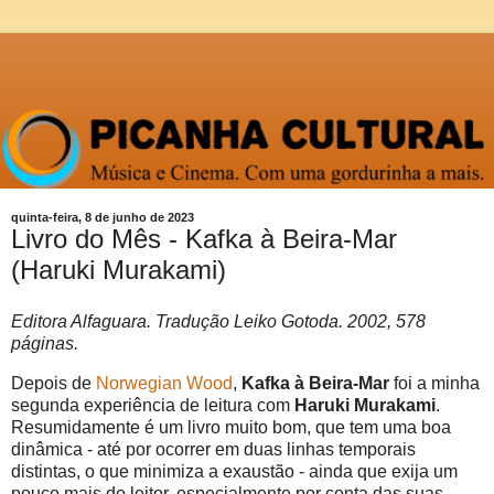
quinta-feira, 8 de junho de 2023
Livro do Mês - Kafka à Beira-Mar
(Haruki Murakami)
Editora Alfaguara. Tradução Leiko Gotoda. 2002, 578
páginas.
Depois de
Norwegian Wood
,
Kafka à Beira-Mar
foi a minha
segunda experiência de leitura com
Haruki Murakami
.
Resumidamente é um livro muito bom, que tem uma boa
dinâmica - até por ocorrer em duas linhas temporais
distintas, o que minimiza a exaustão - ainda que exija um
pouco mais do leitor, especialmente por conta das suas