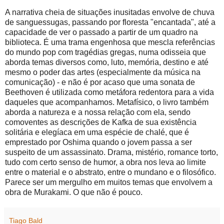
A narrativa cheia de situações inusitadas envolve de chuva
de sanguessugas, passando por floresta "encantada", até a
capacidade de ver o passado a partir de um quadro na
biblioteca. É uma trama engenhosa que mescla referências
do mundo pop com tragédias gregas, numa odisseia que
aborda temas diversos como, luto, memória, destino e até
mesmo o poder das artes (especialmente da música na
comunicação) - e não é por acaso que uma sonata de
Beethoven é utilizada como metáfora redentora para a vida
daqueles que acompanhamos. Metafísico, o livro também
aborda a natureza e a nossa relação com ela, sendo
comoventes as descrições de Kafka de sua existência
solitária e elegíaca em uma espécie de chalé, que é
emprestado por Oshima quando o jovem passa a ser
suspeito de um assassinato. Drama, mistério, romance torto,
tudo com certo senso de humor, a obra nos leva ao limite
entre o material e o abstrato, entre o mundano e o filosófico.
Parece ser um mergulho em muitos temas que envolvem a
obra de Murakami. O que não é pouco.
Tiago Bald