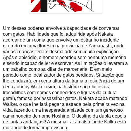
Um desses poderes envolve a capacidade de conversar
com gatos. Habilidade que foi adquirida após Nakata
acordar de um coma que envolve um estranho incidente
ocorrido em uma floresta na província de Yamanashi, onde
várias crianças teriam desmaiado sem muita explicação.
Após o episódio, o homem acordou sem nenhuma memória
e sendo incapaz de ler e escrever. As limitações o levaram a
um trabalho como auxiliar de marcenaria. E em meio
período como localizador de gatos perdidos. Situação que
lhe conduzirá, em certa altura da trama à residência de um
certo Johnny Walker (sim, na história são muitos os
trocadilhos com nomes conhecidos e figuras da cultura
geral), famoso por assassinar gatos. Nakata acaba matando
Walker, o que lhe fará pegar a estrada pela primeira vez na
vida, fazendo uma inesperada amizade com um generoso
caminhoneiro de nome Hoshino. O destino da dupla depois
de tantas andanças? A mesma Takamatsu, onde Kafka está
morando de forma improvisada.