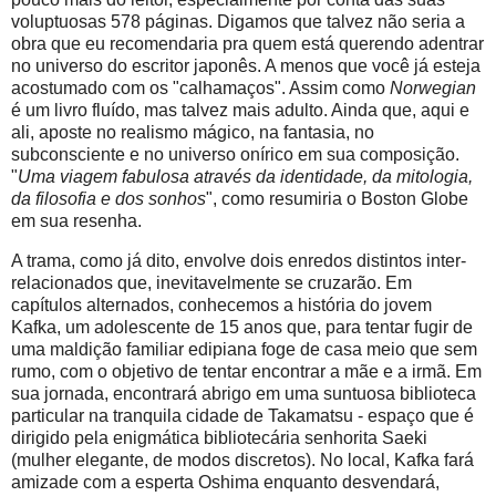
voluptuosas 578 páginas. Digamos que talvez não seria a
obra que eu recomendaria pra quem está querendo adentrar
no universo do escritor japonês. A menos que você já esteja
acostumado com os "calhamaços". Assim como
Norwegian
é um livro fluído, mas talvez mais adulto. Ainda que, aqui e
ali, aposte no realismo mágico, na fantasia, no
subconsciente e no universo onírico em sua composição.
"
Uma viagem fabulosa através da identidade, da mitologia,
da filosofia e dos sonhos
", como resumiria o Boston Globe
em sua resenha.
A trama, como já dito, envolve dois enredos distintos inter-
relacionados que, inevitavelmente se cruzarão. Em
capítulos alternados, conhecemos a história do jovem
Kafka, um adolescente de 15 anos que, para tentar fugir de
uma maldição familiar edipiana foge de casa meio que sem
rumo, com o objetivo de tentar encontrar a mãe e a irmã. Em
sua jornada, encontrará abrigo em uma suntuosa biblioteca
particular na tranquila cidade de Takamatsu - espaço que é
dirigido pela enigmática bibliotecária senhorita Saeki
(mulher elegante, de modos discretos). No local, Kafka fará
amizade com a esperta Oshima enquanto desvendará,