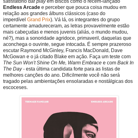
satisfatório dar
play
em discos como o recém-lançado
Endless Arcade
e perceber que pouca coisa mudou em
relação aos grandes álbuns clássicos (caso do
imperdível
Grand Prix
). Vá lá, os integrantes do grupo
certamente amadureceram, as letras provavelmente estão
mais cabeçudas e menos juvenis (aliás, o mundo mudou,
né?), mas a sonoridade agridoce, primaveril, daquelas que
aconchega o ouvinte, segue intocada. É sempre prazeroso
escutar Raymond McGinley, Francis MacDonald, Dave
McGowan e o já citado Blake em ação. Faça um teste com
The Sun Won't Shine On Me, Warm Embrace
e com
Back In
The Day
- esta última candidata forte para as listas de
melhores canções do ano. Dificilmente você não será
tragado pelas ambientações ensolaradas e nostálgicas dos
escoceses.