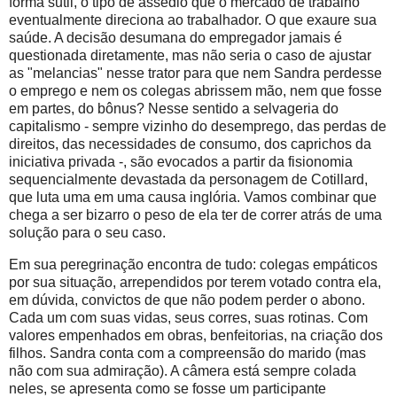
forma sutil, o tipo de assédio que o mercado de trabalho
eventualmente direciona ao trabalhador. O que exaure sua
saúde. A decisão desumana do empregador jamais é
questionada diretamente, mas não seria o caso de ajustar
as "melancias" nesse trator para que nem Sandra perdesse
o emprego e nem os colegas abrissem mão, nem que fosse
em partes, do bônus? Nesse sentido a selvageria do
capitalismo - sempre vizinho do desemprego, das perdas de
direitos, das necessidades de consumo, dos caprichos da
iniciativa privada -, são evocados a partir da fisionomia
sequencialmente devastada da personagem de Cotillard,
que luta uma em uma causa inglória. Vamos combinar que
chega a ser bizarro o peso de ela ter de correr atrás de uma
solução para o seu caso.
Em sua peregrinação encontra de tudo: colegas empáticos
por sua situação, arrependidos por terem votado contra ela,
em dúvida, convictos de que não podem perder o abono.
Cada um com suas vidas, seus corres, suas rotinas. Com
valores empenhados em obras, benfeitorias, na criação dos
filhos. Sandra conta com a compreensão do marido (mas
não com sua admiração). A câmera está sempre colada
neles, se apresenta como se fosse um participante