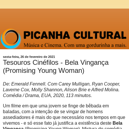
sexta-feira, 26 de fevereiro de 2021
Tesouros Cinéfilos - Bela Vingança
(Promising Young Woman)
De: Emerald Fennell. Com Carey Mulligan, Ryan Cooper,
Laverne Cox, Molly Shannon, Alison Brie e Alfred Molina.
Comédia / Drama, EUA, 2020, 113 minutos.
Um filme em que uma jovem se finge de bêbada em
baladas, com a intenção de se vingar de homens
assediadores é mais do que necessário nos tempos em que
vivemos - e só esse fato já justifica a existência deste
Bela
Vingança
(
Promising Young Woman
). Mistura de comédia