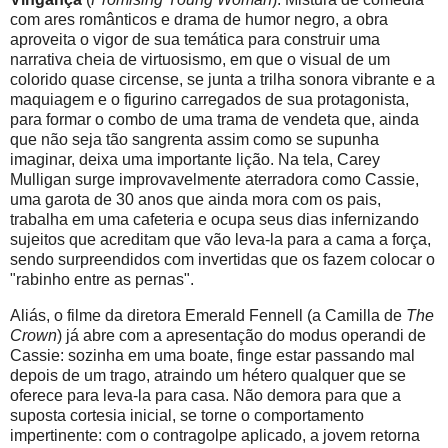
com ares românticos e drama de humor negro, a obra
aproveita o vigor de sua temática para construir uma
narrativa cheia de virtuosismo, em que o visual de um
colorido quase circense, se junta a trilha sonora vibrante e a
maquiagem e o figurino carregados de sua protagonista,
para formar o combo de uma trama de vendeta que, ainda
que não seja tão sangrenta assim como se supunha
imaginar, deixa uma importante lição. Na tela, Carey
Mulligan surge improvavelmente aterradora como Cassie,
uma garota de 30 anos que ainda mora com os pais,
trabalha em uma cafeteria e ocupa seus dias infernizando
sujeitos que acreditam que vão leva-la para a cama a força,
sendo surpreendidos com invertidas que os fazem colocar o
"rabinho entre as pernas".
Aliás, o filme da diretora Emerald Fennell (a Camilla de
The
Crown
) já abre com a apresentação do modus operandi de
Cassie: sozinha em uma boate, finge estar passando mal
depois de um trago, atraindo um hétero qualquer que se
oferece para leva-la para casa. Não demora para que a
suposta cortesia inicial, se torne o comportamento
impertinente: com o contragolpe aplicado, a jovem retorna