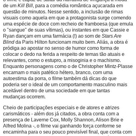
de um
Kill Bill
, para a comédia romântica açucarada em
questão de minutos. Nesse sentido, a inclusão de rimas
visuais como aquela em que a protagonista surge comendo
uma espécie de doce com recheio de framboesa (que emula
o "sangue" de suas vítimas), ou instantes em que Cassie e
Ryan dançam em uma farmácia (!) ao som de
Stars Are
Blind
da Paris Hilton funcionam muito bem. Aliás, a obra é
pródiga ao apostar no senso de humor como forma de
colocar o dedo na ferida a respeito de temas tão atuais e
relevantes, como o estupro, a misoginia e o machismo.
Enquanto personagens como o de Christopher Mintz-Plasse
encarnam o mais patético hétero, branco, com uma
autoestima da porra, o filme também dá dicas do que
poderia ser o ideal de um comportamento masculino mais
aceitável dentro de uma sociedade em que tantas
mudanças ocorrem.
Cheio de participações especiais e de atores e atrizes
carismáticos - além dos já citados, a obra conta com a
presença de Laverne Cox, Molly Shannon, Alison Brie e
Alfred Molina -, o filme vai ganhando força conforme se
encaminha para o seu pouco previsível final, que conta com