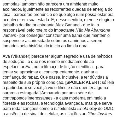
sombrias, também não parecerá um ambiente muito
acolhedor. Igualmente as recorrentes quedas de energia do
local, parecerão prenúncio de que algo ruim possa estar pra
acontecer em sua estada. E, nesse sentido, merece elogio o
trabalho do diretor estreante Alex Garland - que foi o
responsável pelo roteiro do impactante
Não Me Abandone
Jamais
- por conseguir construir uma trama que mantém o
suspense e a curiosidade sobre os caminhos a serem
tomados pela história, do início ao fim da obra.
Ava (Vikander) parece ter algum segredo e usa de métodos
de sedução - o que nos remete imediatamente ao
espetacular
Ela
, outro filmaço de ficção científica - para
tentar se aproximar e, consequentemente, ganhar a
confiança do rapaz. Que passa, inclusive, a ter dúvidas a
respeito de sua própria condição. [
SPOILER ALERT:
só leia
a partir daqui se você já viu o filme e não quer ter alguma
surpresa estragada!] Amparado por uma série de
contrapontos interessantes - a casa moderna em meio a
floresta e as rochas, a tecnologia avançada, mas que serve
para rodar canções como o
hit
oitentista
Enola Gay
do OMD,
a ausência de sinal de celular, as citações ao
Ghostbusters