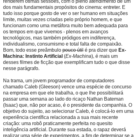
renderem ótimas sessões, com o pleno atendimento de um
dos mais fundamentais propósitos do cinema: entreter. E
tudo isso porque gosto de ver o ser humano em situações
limite, muitas vezes criadas pelo próprio homem, e que
funcionam como uma metáfora muito bem adequada para
os tempos em que vivemos - plenos em avanços
tecnológicos, mas também pródigos em indiferença,
individualismo, consumismo e total falta de compaixão.
Bom, todo esse preâmbulo
pouco útil
é pra dizer que
Ex-
Machina: Instinto Artificial
(
Ex-Machina
), é mais um
desses filmes de ficção que exemplificam tudo o que disse
nesse parágrafo.
Na trama, um jovem programador de computadores
chamado Caleb (Gleeson) vence uma espécie de concurso
na empresa em que ele trabalha, o que lhe possibilitará
passar uma semana ao lado do ricaço Nathan Bateman
(Isaac) que, não por acaso, é o presidente da companhia. O
objetivo do sujeito, ao selecionar Caleb, é colocá-lo em uma
experiência científica relacionada a sua mais recente
criação: uma robô praticamente perfeita no quesito
inteligência artificial. Durante sua estada, o rapaz deverá
realizar uma série de experimentos, a fim de determinar se a