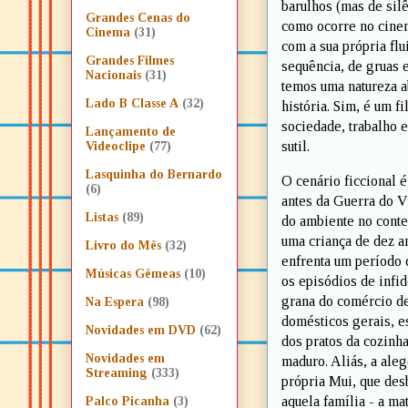
barulhos (mas de silê
Grandes Cenas do
como ocorre no cine
Cinema
(31)
com a sua própria fl
Grandes Filmes
sequência, de gruas
Nacionais
(31)
temos uma natureza a
Lado B Classe A
(32)
história. Sim, é um f
sociedade, trabalho 
Lançamento de
sutil.
Videoclipe
(77)
Lasquinha do Bernardo
O cenário ficcional 
(6)
antes da Guerra do V
Listas
(89)
do ambiente no conte
uma criança de dez a
Livro do Mês
(32)
enfrenta um período 
Músicas Gêmeas
(10)
os episódios de infid
grana do comércio de
Na Espera
(98)
domésticos gerais, e
Novidades em DVD
(62)
dos pratos da cozinh
Novidades em
maduro. Aliás, a ale
Streaming
(333)
própria Mui, que des
aquela família - a m
Palco Picanha
(3)