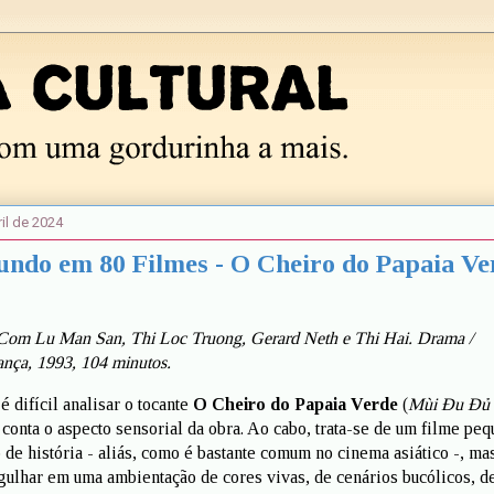
il de 2024
undo em 80 Filmes - O Cheiro do Papaia Ve
Com Lu Man San, Thi Loc Truong, Gerard Neth e Thi Hai. Drama /
ança, 1993, 104 minutos.
 difícil analisar o tocante
O Cheiro do Papaia Verde
(
Mùi Đu Đủ
 conta o aspecto sensorial da obra. Ao cabo, trata-se de um filme peq
 de história - aliás, como é bastante comum no cinema asiático -, ma
gulhar em uma ambientação de cores vivas, de cenários bucólicos, d