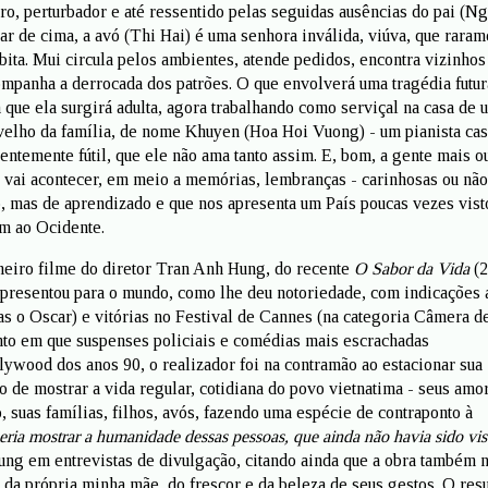
o, perturbador e até ressentido pelas seguidas ausências do pai (N
ar de cima, a avó (Thi Hai) é uma senhora inválida, viúva, que raram
bita. Mui circula pelos ambientes, atende pedidos, encontra vizinhos
mpanha a derrocada dos patrões. O que envolverá uma tragédia futur
 que ela surgirá adulta, agora trabalhando como serviçal na casa de 
velho da família, de nome Khuyen (Hoa Hoi Vuong) - um pianista ca
ntemente fútil, que ele não ama tanto assim. E, bom, a gente mais o
vai acontecer, em meio a memórias, lembranças - carinhosas ou não
 mas de aprendizado e que nos apresenta um País poucas vezes vis
m ao Ocidente.
imeiro filme do diretor Tran Anh Hung, do recente
O Sabor da Vida
(2
apresentou para o mundo, como lhe deu notoriedade, com indicações 
as o Oscar) e vitórias no Festival de Cannes (na categoria Câmera d
o em que suspenses policiais e comédias mais escrachadas
wood dos anos 90, o realizador foi na contramão ao estacionar sua
de mostrar a vida regular, cotidiana do povo vietnatima - seus amo
 suas famílias, filhos, avós, fazendo uma espécie de contraponto à
ria mostrar a humanidade dessas pessoas, que ainda não havia sido vis
ung em entrevistas de divulgação, citando ainda que a obra também 
 da própria minha mãe, do frescor e da beleza de seus gestos. O res