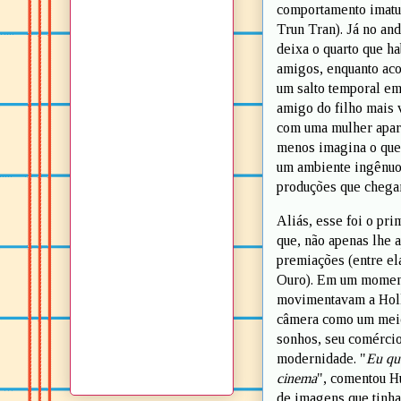
comportamento imatur
Trun Tran). Já no and
deixa o quarto que ha
amigos, enquanto aco
um salto temporal em
amigo do filho mais 
com uma mulher apare
menos imagina o que 
um ambiente ingênuo,
produções que chega
Aliás, esse foi o pr
que, não apenas lhe 
premiações (entre el
Ouro). Em um moment
movimentavam a Holly
câmera como um meio 
sonhos, seu comércio,
modernidade. "
Eu que
cinema
", comentou H
de imagens que tinha