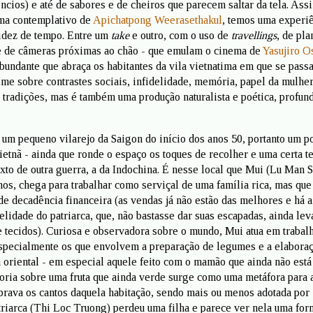
ncios) e até de sabores e de cheiros que parecem saltar da tela. Ass
ma contemplativo de
Apichatpong Weerasethakul
, temos uma experi
uidez de tempo. Entre um
take
e outro, com o uso de
travellings
, de pla
 e de câmeras próximas ao chão - que emulam o cinema de
Yasujiro O
bundante que abraça os habitantes da vila vietnatima em que se passa
ilme sobre contrastes sociais, infidelidade, memória, papel da mulhe
e tradições, mas é também uma produção naturalista e poética, profun
é um pequeno vilarejo da Saigon do início dos anos 50, portanto um p
ietnã - ainda que ronde o espaço os toques de recolher e uma certa t
xto de outra guerra, a da Indochina. É nesse local que Mui (Lu Man S
nos, chega para trabalhar como serviçal de uma família rica, mas que
de decadência financeira (as vendas já não estão das melhores e há 
elidade do patriarca, que, não bastasse dar suas escapadas, ainda lev
 tecidos). Curiosa e observadora sobre o mundo, Mui atua em trabal
specialmente os que envolvem a preparação de legumes e a elabora
a oriental - em especial aquele feito com o mamão que ainda não está
goria sobre uma fruta que ainda verde surge como uma metáfora para 
brava os cantos daquela habitação, sendo mais ou menos adotada por
atriarca (Thi Loc Truong) perdeu uma filha e parece ver nela uma for