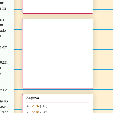
goc
ente
 e
a e
um
sado
u
 - de
to em
023),
a
e
res e
Arquivo
ta no
►
2026
(115)
nascia
ultado
►
2025
(147)