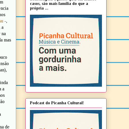
im
casos, são mais família do que a
ência
própria ...
nos
su
-,
 a
r na
da mas
ouco
ensão
an),
ainda
a a
hos
ção
Podcast do Picanha Cultural!
a
ma de