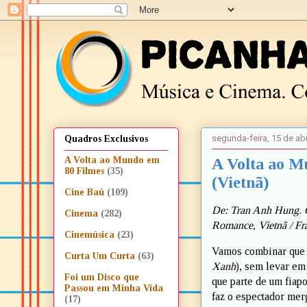
segunda-feira, 15 de abr
Quadros Exclusivos
A Volta ao M
A Volta ao Mundo em
80 Filmes
(35)
(Vietnã)
Cine Baú
(109)
De: Tran Anh Hung. 
Cinema
(282)
Romance, Vietnã / Fr
Cinemúsica
(23)
Vamos combinar que é
Curta Um Curta
(63)
Xanh
), sem levar em
Foi um Disco que
que parte de um fiapo
Passou em Minha Vida
faz o espectador mer
(17)