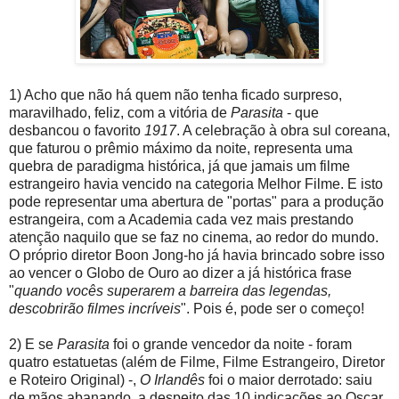
1) Acho que não há quem não tenha ficado surpreso,
maravilhado, feliz, com a vitória de
Parasita
- que
desbancou o favorito
1917
. A celebração à obra sul coreana,
que faturou o prêmio máximo da noite, representa uma
quebra de paradigma histórica, já que jamais um filme
estrangeiro havia vencido na categoria Melhor Filme. E isto
pode representar uma abertura de "portas" para a produção
estrangeira, com a Academia cada vez mais prestando
atenção naquilo que se faz no cinema, ao redor do mundo.
O próprio diretor Boon Jong-ho já havia brincado sobre isso
ao vencer o Globo de Ouro ao dizer a já histórica frase
"
quando vocês superarem a barreira das legendas,
descobrirão filmes incríveis
". Pois é, pode ser o começo!
2) E se
Parasita
foi o grande vencedor da noite - foram
quatro estatuetas (além de Filme, Filme Estrangeiro, Diretor
e Roteiro Original) -,
O Irlandês
foi o maior derrotado: saiu
de mãos abanando, a despeito das 10 indicações ao Oscar,