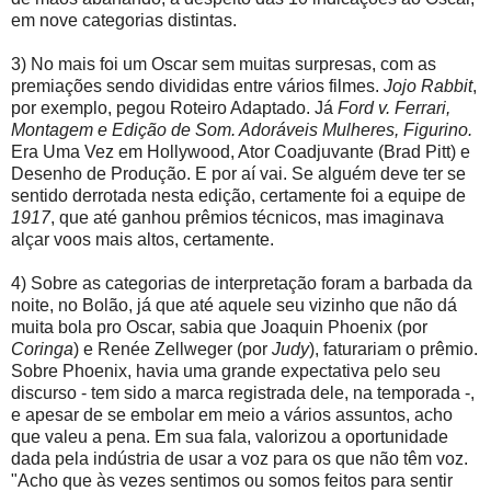
em nove categorias distintas.
3) No mais foi um Oscar sem muitas surpresas, com as
premiações sendo divididas entre vários filmes.
Jojo Rabbit
,
por exemplo, pegou Roteiro Adaptado. Já
Ford v. Ferrari,
Montagem e Edição de Som. Adoráveis Mulheres, Figurino.
Era Uma Vez em Hollywood, Ator Coadjuvante (Brad Pitt) e
Desenho de Produção. E por aí vai. Se alguém deve ter se
sentido derrotada nesta edição, certamente foi a equipe de
1917
, que até ganhou prêmios técnicos, mas imaginava
alçar voos mais altos, certamente.
4) Sobre as categorias de interpretação foram a barbada da
noite, no Bolão, já que até aquele seu vizinho que não dá
muita bola pro Oscar, sabia que Joaquin Phoenix (por
Coringa
) e Renée Zellweger (por
Judy
), faturariam o prêmio.
Sobre Phoenix, havia uma grande expectativa pelo seu
discurso - tem sido a marca registrada dele, na temporada -,
e apesar de se embolar em meio a vários assuntos, acho
que valeu a pena. Em sua fala, valorizou a oportunidade
dada pela indústria de usar a voz para os que não têm voz.
"Acho que às vezes sentimos ou somos feitos para sentir