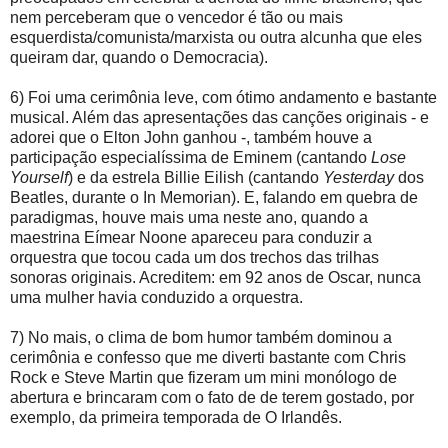
nem perceberam que o vencedor é tão ou mais
esquerdista/comunista/marxista ou outra alcunha que eles
queiram dar, quando o Democracia).
6) Foi uma cerimônia leve, com ótimo andamento e bastante
musical. Além das apresentações das canções originais - e
adorei que o Elton John ganhou -, também houve a
participação especialíssima de Eminem (cantando
Lose
Yourself
) e da estrela Billie Eilish (cantando
Yesterday
dos
Beatles, durante o In Memorian). E, falando em quebra de
paradigmas, houve mais uma neste ano, quando a
maestrina Eímear Noone apareceu para conduzir a
orquestra que tocou cada um dos trechos das trilhas
sonoras originais. Acreditem: em 92 anos de Oscar, nunca
uma mulher havia conduzido a orquestra.
7) No mais, o clima de bom humor também dominou a
cerimônia e confesso que me diverti bastante com Chris
Rock e Steve Martin que fizeram um mini monólogo de
abertura e brincaram com o fato de de terem gostado, por
exemplo, da primeira temporada de O Irlandês.