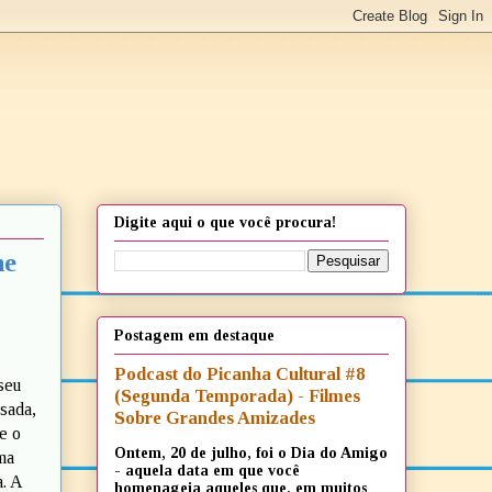
Digite aqui o que você procura!
he
Postagem em destaque
Podcast do Picanha Cultural #8
seu
(Segunda Temporada) - Filmes
sada,
Sobre Grandes Amizades
e o
Ontem, 20 de julho, foi o Dia do Amigo
ma
- aquela data em que você
. A
homenageia aqueles que, em muitos