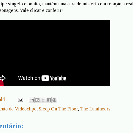
lipe singelo e bonito, mantém uma aura de mistério em relação a rea
sonagens. Vale clicar e conferir!
ald
nto de Videoclipe
,
Sleep On The Floor
,
The Lumineers
ntário: