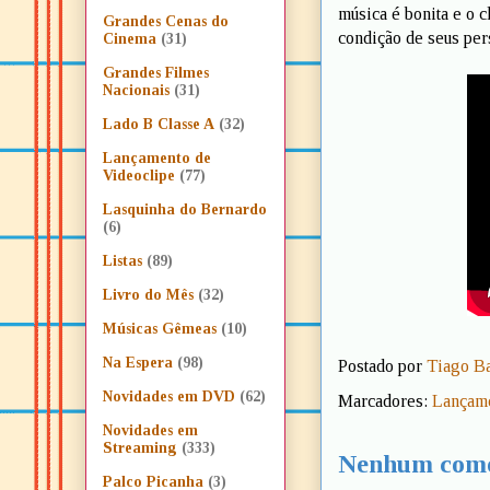
música é bonita e o c
Grandes Cenas do
condição de seus per
Cinema
(31)
Grandes Filmes
Nacionais
(31)
Lado B Classe A
(32)
Lançamento de
Videoclipe
(77)
Lasquinha do Bernardo
(6)
Listas
(89)
Livro do Mês
(32)
Músicas Gêmeas
(10)
Na Espera
(98)
Postado por
Tiago B
Novidades em DVD
(62)
Marcadores:
Lançame
Novidades em
Streaming
(333)
Nenhum come
Palco Picanha
(3)