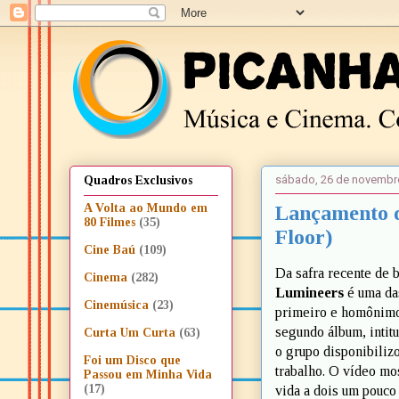
sábado, 26 de novembr
Quadros Exclusivos
Lançamento d
A Volta ao Mundo em
80 Filmes
(35)
Floor)
Cine Baú
(109)
Da safra recente de 
Cinema
(282)
Lumineers
é uma da
Cinemúsica
(23)
primeiro e homônimo 
segundo álbum, intit
Curta Um Curta
(63)
o grupo disponibiliz
Foi um Disco que
trabalho. O vídeo mo
Passou em Minha Vida
(17)
vida a dois um pouco