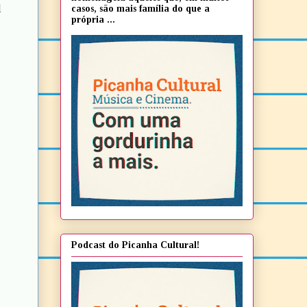
l
casos, são mais família do que a
própria ...
Podcast do Picanha Cultural!