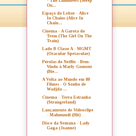
- The Lumineers (Sleep
On...
Espaço do Leitor - Alice
In Chains (Alice In
Chain...
Cinema - A Garota do
Trem (The Girl On The
Train)
Lado B Classe A - MGMT
(Oracular Spetacular)
Pérolas do Netflix - Bem-
Vindo à Marly-Gomont
(Bie...
A Volta ao Mundo em 80
Filmes - O Sonho de
Wadjda ...
Cinema - Terra Estranha
(Strangerland)
Lançamento de Videoclipe
- Mahmundi (Hit)
Disco da Semana - Lady
Gaga (Joanne)