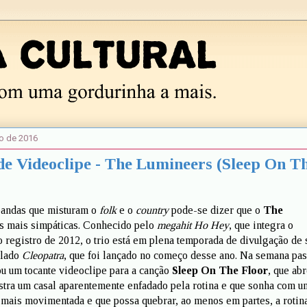
o de 2016
e Videoclipe - The Lumineers (Sleep On T
bandas que misturam o
folk
e o
country
pode-se dizer que o
The
s mais simpáticas. Conhecido pelo
megahit Ho Hey
, que integra o
registro de 2012, o trio está em plena temporada de divulgação de 
ulado
Cleopatra
, que foi lançado no começo desse ano. Na semana pas
ou um tocante videoclipe para a canção
Sleep On The Floor
, que abr
stra um casal aparentemente enfadado pela rotina e que sonha com u
 mais movimentada e que possa quebrar, ao menos em partes, a rotina