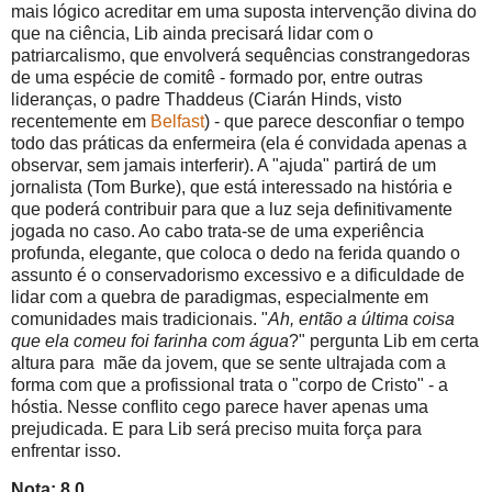
mais lógico acreditar em uma suposta intervenção divina do
que na ciência, Lib ainda precisará lidar com o
patriarcalismo, que envolverá sequências constrangedoras
de uma espécie de comitê - formado por, entre outras
lideranças, o padre Thaddeus (Ciarán Hinds, visto
recentemente em
Belfast
) - que parece desconfiar o tempo
todo das práticas da enfermeira (ela é convidada apenas a
observar, sem jamais interferir). A "ajuda" partirá de um
jornalista (Tom Burke), que está interessado na história e
que poderá contribuir para que a luz seja definitivamente
jogada no caso. Ao cabo trata-se de uma experiência
profunda, elegante, que coloca o dedo na ferida quando o
assunto é o conservadorismo excessivo e a dificuldade de
lidar com a quebra de paradigmas, especialmente em
comunidades mais tradicionais. "
Ah, então a última coisa
que ela comeu foi farinha com água
?" pergunta Lib em certa
altura para mãe da jovem, que se sente ultrajada com a
forma com que a profissional trata o "corpo de Cristo" - a
hóstia. Nesse conflito cego parece haver apenas uma
prejudicada. E para Lib será preciso muita força para
enfrentar isso.
Nota: 8,0