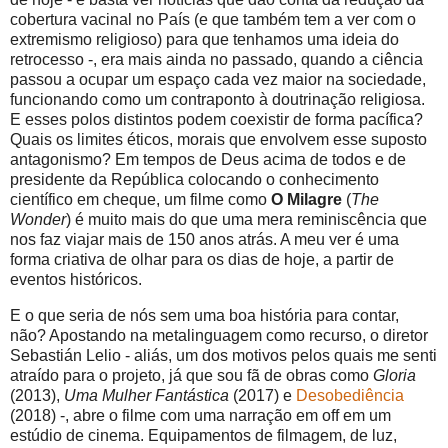
cobertura vacinal no País (e que também tem a ver com o
extremismo religioso) para que tenhamos uma ideia do
retrocesso -, era mais ainda no passado, quando a ciência
passou a ocupar um espaço cada vez maior na sociedade,
funcionando como um contraponto à doutrinação religiosa.
E esses polos distintos podem coexistir de forma pacífica?
Quais os limites éticos, morais que envolvem esse suposto
antagonismo? Em tempos de Deus acima de todos e de
presidente da República colocando o conhecimento
científico em cheque, um filme como
O Milagre
(
The
Wonder
) é muito mais do que uma mera reminiscência que
nos faz viajar mais de 150 anos atrás. A meu ver é uma
forma criativa de olhar para os dias de hoje, a partir de
eventos históricos.
E o que seria de nós sem uma boa história para contar,
não? Apostando na metalinguagem como recurso, o diretor
Sebastián Lelio - aliás, um dos motivos pelos quais me senti
atraído para o projeto, já que sou fã de obras como
Gloria
(2013),
Uma Mulher Fantástica
(2017) e
Desobediência
(2018) -, abre o filme com uma narração em off em um
estúdio de cinema. Equipamentos de filmagem, de luz,