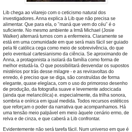
Lib chega ao vilarejo com o ceticismo natural dos
investigadores. Anna explica à Lib que não precisa se
alimentar. Que para ela, o "maná que vem do céu" é o
suficiente. No mesmo ambiente a Irmã Michael (Josie
Walker) alternará turnos com a enfermeira. Claramente se
está em uma comunidade em que será mais fácil ser guiado
pela fé católica cega como meio de sobrevivência, do que
pelo eventual cartesianismo da ciência. Se aproximando de
Anna, a protagonista a isolará da família como forma de
melhor estudá-la. O que possibilitará desvendar os supostos
mistérios por trás desse milagre - e as reviravoltas do
enredo, é preciso que se diga, são construídas de forma
elegante, quase elegíaca, com o uso do primoroso desenho
de produção, da fotografia suave e levemente adocicada
(ainda que melancólica) e. especialmente, da trilha sonora,
sombria e onírica em igual medida. Todos recursos estéticos
que reforçam o poder da narrativa que acompanhamos. Há
uma tensão meio palpável em meio àquele cenário ermo, de
relva e de cinza, e que caberá a Lib confrontar.
Evidentemente não será tarefa fácil. Num universo em que é