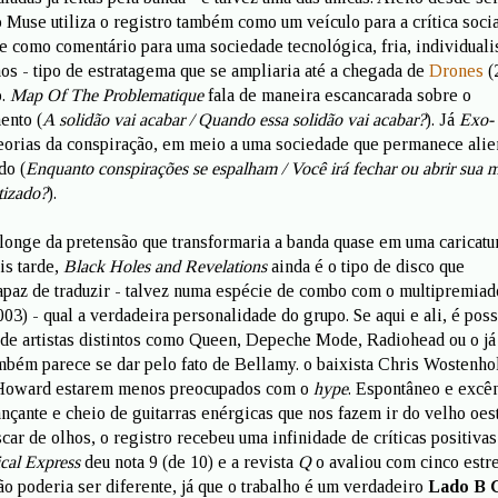
o Muse utiliza o registro também como um veículo para a crítica socia
e como comentário para uma sociedade tecnológica, fria, individuali
os - tipo de estratagema que se ampliaria até a chegada de
Drones
(
o.
Map Of The Problematique
fala de maneira escancarada sobre o
ento (
A solidão vai acabar / Quando essa solidão vai acabar?
). Já
Exo-
eorias da conspiração, em meio a uma sociedade que permanece alie
do (
Enquanto conspirações se espalham / Você irá fechar ou abrir sua m
tizado?
).
longe da pretensão que transformaria a banda quase em uma caricatu
is tarde,
Black Holes and Revelations
ainda é o tipo de disco que
paz de traduzir - talvez numa espécie de combo com o multipremiado
003) - qual a verdadeira personalidade do grupo. Se aqui e ali, é pos
 de artistas distintos como Queen, Depeche Mode, Radiohead ou o já
também parece se dar pelo fato de Bellamy. o baixista Chris Wostenh
 Howard estarem menos preocupados com o
hype
. Espontâneo e excên
çante e cheio de guitarras enérgicas que nos fazem ir do velho oes
ar de olhos, o registro recebeu uma infinidade de críticas positivas
al Express
deu nota 9 (de 10) e a revista
Q
o avaliou com cinco estre
ão poderia ser diferente, já que o trabalho é um verdadeiro
Lado B C