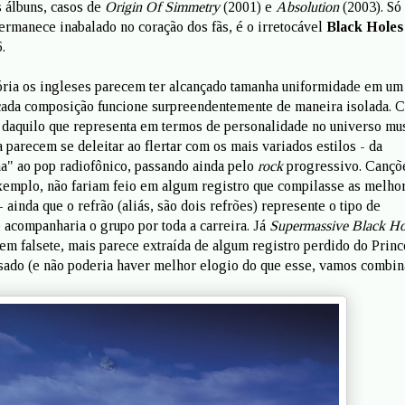
s álbuns, casos de
Origin Of Simmetry
(2001) e
Absolution
(2003). Só
permanece inabalado no coração dos fãs, é o irretocável
Black Holes
.
ória os ingleses parecem ter alcançado tamanha uniformidade em um
 cada composição funcione surpreendentemente de maneira isolada. 
 daquilo que representa em termos de personalidade no universo mus
parecem se deleitar ao flertar com os mais variados estilos - da
na" ao pop radiofônico, passando ainda pelo
rock
progressivo. Cançõ
exemplo, não fariam feio em algum registro que compilasse as melho
 ainda que o refrão (aliás, são dois refrões) represente o tipo de
e acompanharia o grupo por toda a carreira. Já
Supermassive Black Ho
em falsete, mais parece extraída de algum registro perdido do Princ
sado (e não poderia haver melhor elogio do que esse, vamos combina