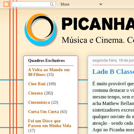
segunda-feira, 18 de ju
Quadros Exclusivos
Lado B Class
A Volta ao Mundo em
80 Filmes
(35)
É muito provável qu
Cine Baú
(109)
costuma destacar o v
Cinema
(282)
mesmo tempo, sem esq
Cinemúsica
(23)
acha Matthew Bellamy
sintetizadores excess
Curta Um Curta
(63)
qualquer ouvinte do 
Foi um Disco que
atenção - sendo cada
Passou em Minha Vida
Aqui no Picanha noss
(17)