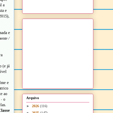
l a
sta e
2015),
nada e
ente /
ra
 (e já
sível
olme e
trico
te ao
Arquivo
 - o
las.
►
2026
(116)
lasse
►
2025
(147)