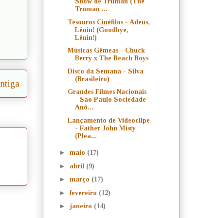
Show de Truman (The
Truman ...
Tesouros Cinéfilos - Adeus,
Lênin! (Goodbye,
Lênin!)
Músicas Gêmeas - Chuck
Berry x The Beach Boys
Disco da Semana - Silva
(Brasileiro)
ntiga
Grandes Filmes Nacionais
- São Paulo Sociedade
Anô...
Lançamento de Videoclipe
- Father John Misty
(Plea...
►
maio
(17)
►
abril
(9)
►
março
(17)
►
fevereiro
(12)
►
janeiro
(14)