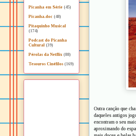
Picanha em Série
(45)
Picanha.doc
(48)
Pitaquinho Musical
(174)
Podcast do Picanha
Cultural
(39)
Pérolas da Netflix
(88)
Tesouros Cinéfilos
(169)
Outra canção que cha
daqueles antigos jo
encontram o seu maio
aproximando do espaç
mais doces e belas ba