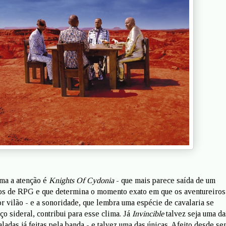
ma a atenção é
Knights Of Cydonia
- que mais parece saída de um
gos de RPG e que determina o momento exato em que os aventureiros
r vilão - e a sonoridade, que lembra uma espécie de cavalaria se
o sideral, contribui para esse clima. Já
Invincible
talvez seja uma da
ladas já feitas pela banda - e talvez uma das únicas. Afeito desde s