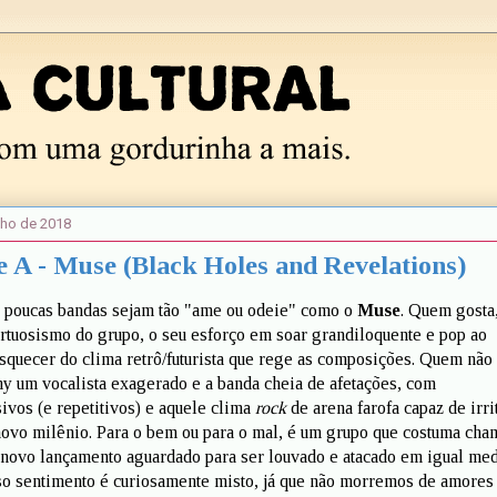
nho de 2018
e A - Muse (Black Holes and Revelations)
e poucas bandas sejam tão "ame ou odeie" como o
Muse
. Quem gosta
irtuosismo do grupo, o seu esforço em soar grandiloquente e pop ao
uecer do clima retrô/futurista que rege as composições. Quem não 
 um vocalista exagerado e a banda cheia de afetações, com
ivos (e repetitivos) e aquele clima
rock
de arena farofa capaz de irri
novo milênio. Para o bem ou para o mal, é um grupo que costuma cha
 novo lançamento aguardado para ser louvado e atacado em igual med
o sentimento é curiosamente misto, já que não morremos de amores