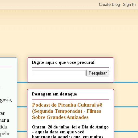
Digite aqui o que você procura!
,
Postagem em destaque
gosta,
Podcast do Picanha Cultural #8
(Segunda Temporada) - Filmes
tar
Sobre Grandes Amizades
mar a
ida.
Ontem, 20 de julho, foi o Dia do Amigo
- aquela data em que você
 pelo
homenageia aqueles que, em muitos