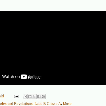
ald
oles and Revelations
,
Lado B Classe A
,
Muse