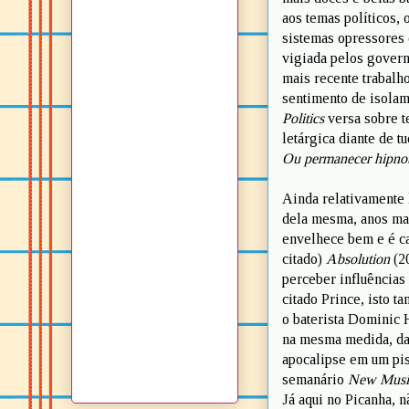
aos temas políticos, 
sistemas opressores 
vigiada pelos govern
mais recente trabalh
sentimento de isolam
Politics
versa sobre t
letárgica diante de tu
Ou permanecer hipno
Ainda relativamente 
dela mesma, anos ma
envelhece bem e é ca
citado)
Absolution
(2
perceber influências
citado Prince, isto 
o baterista Dominic
na mesma medida, dan
apocalipse em um pisc
semanário
New Music
Já aqui no Picanha, n