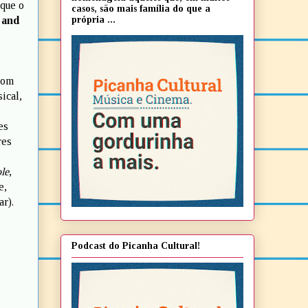
 que o
casos, são mais família do que a
própria ...
 and
Com
ical,
es
res
le
,
e,
r).
Podcast do Picanha Cultural!