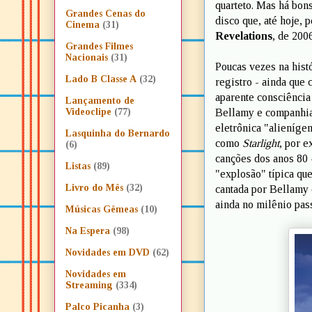
quarteto. Mas há bon
Grandes Cenas do
disco que, até hoje, 
Cinema
(31)
Revelations
, de 2006
Grandes Filmes
Nacionais
(31)
Poucas vezes na hist
Lado B Classe A
(32)
registro - ainda que
aparente consciência
Lançamento de
Bellamy e companhia 
Videoclipe
(77)
eletrônica "alieníge
Lasquinha do Bernardo
como
Starlight
, por 
(6)
canções dos anos 80 -
Listas
(89)
"explosão" típica qu
Livro do Mês
(32)
cantada por Bellamy 
ainda no milênio pas
Músicas Gêmeas
(10)
Na Espera
(98)
Novidades em DVD
(62)
Novidades em
Streaming
(334)
Palco Picanha
(3)