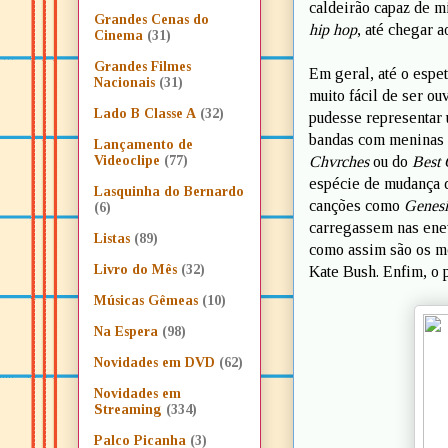
caldeirão capaz de m
Grandes Cenas do
hip hop
, até chegar 
Cinema
(31)
Grandes Filmes
Em geral, até o espe
Nacionais
(31)
muito fácil de ser ou
Lado B Classe A
(32)
pudesse representar 
bandas com meninas 
Lançamento de
Chvrches
ou do
Best 
Videoclipe
(77)
espécie de mudança d
Lasquinha do Bernardo
canções como
Genesi
(6)
carregassem nas enev
Listas
(89)
como assim são os m
Livro do Mês
(32)
Kate Bush. Enfim, o p
Músicas Gêmeas
(10)
Na Espera
(98)
Novidades em DVD
(62)
Novidades em
Streaming
(334)
Palco Picanha
(3)