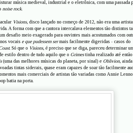
isturar música medieval, industrial e o eletrônica, com uma passada 
ao
noise rock
.
tacular
Visions
, disco lançado no começo de 2012, não era uma artista
vida. A forma com que a cantora intercalava elementos tão distintos t
um desafio meio exagerado para ouvintes mais acostumados com out
nos vocais
e que pudessem ser
mais facilmente digeridas - casos do
Coast
. Só que o
Visions
, é preciso que se diga, pareceu determinar u
e estilo dentro de tudo aquilo que o
Grimes
tinha realizado até então
s
(uma das melhores músicas do planeta, por sinal) e
Oblivion
, ainda
oadas tintas siderais, quase eram capazes de soar tão facilmente au
omentos mais comerciais de artistas tão variadas como Annie Lenno
op batia na porta.