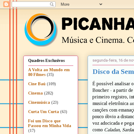
segunda-feira, 16 de n
Quadros Exclusivos
Disco da Sem
A Volta ao Mundo em
80 Filmes
(35)
É possível analisar 
Cine Baú
(109)
Boucher - a partir de
Cinema
(282)
primeiro registro, in
Cinemúsica
(23)
musical eletrônica
un
canções com emanaçõe
Curta Um Curta
(63)
pouco óbvio a distan
Foi um Disco que
voz adocicada e pega
Passou em Minha Vida
como
Caladan, Sarda
(17)