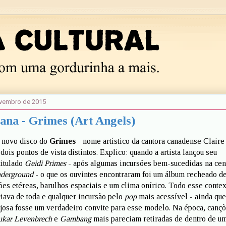
ovembro de 2015
ana - Grimes (Art Angels)
o novo disco do
Grimes
- nome artístico da cantora canadense Claire
 dois pontos de vista distintos. Explico: quando a artista lançou seu
titulado
Geidi Primes
- após algumas incursões bem-sucedidas na cen
derground
- o que os ouvintes encontraram foi um álbum recheado d
s etéreas, barulhos espaciais e um clima onírico. Todo esse contex
ciava de toda e qualquer incursão pelo
pop
mais acessível - ainda que
josa fosse um verdadeiro convite para esse modelo. Na época, canç
ukar Levenbrech
e
Gambang
mais pareciam retiradas de dentro de u