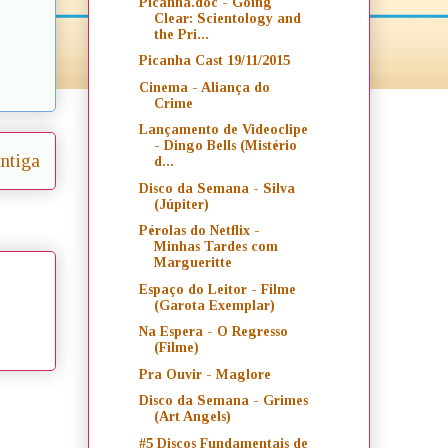
Picanha.doc - Going
Clear: Scientology and
the Pri...
Picanha Cast 19/11/2015
Cinema - Aliança do
Crime
Lançamento de Videoclipe
- Dingo Bells (Mistério
ntiga
d...
Disco da Semana - Silva
(Júpiter)
Pérolas do Netflix -
Minhas Tardes com
Margueritte
Espaço do Leitor - Filme
(Garota Exemplar)
Na Espera - O Regresso
(Filme)
Pra Ouvir - Maglore
Disco da Semana - Grimes
(Art Angels)
#5 Discos Fundamentais de