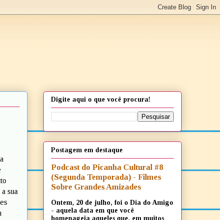
Digite aqui o que você procura!
Postagem em destaque
a
Podcast do Picanha Cultural #8
e
(Segunda Temporada) - Filmes
to
Sobre Grandes Amizades
 a sua
ões
Ontem, 20 de julho, foi o Dia do Amigo
- aquela data em que você
m
homenageia aqueles que, em muitos