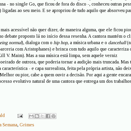
na - no single Go, que ficou de fora do disco -, conheceu outras pes
) ligadas ao seu meio. E se apropriou de tudo aquilo que absorveu pa
mais acessível não quer dizer, de maneira alguma, que ele ficou pior
 no debate proposto lá no início dessa resenha. A cantora mantém o c
eing normal
), dialoga com o
hip hop
, a música urbana e o
dancehall
(n
parceria com Aristophanes) e brinca com tudo aquilo que caracteriza 
Kill V. Maim). Mas a sua música está limpa, sem aquele verniz
irado de outrora, que poderia tornar a audição mais truncada. Mas 
característica - e capa surrealista, feita pela própria artista, não dei
Melhor ou pior, cabe a quem ouvir a decisão. Por aqui a gente encar
cesso evolutivo natural de uma cantora que entrega um dos trabalho
ald
a Semana
,
Grimes