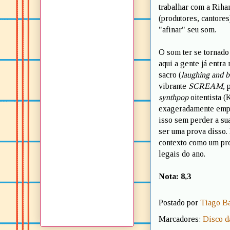
trabalhar com a Rihan
(produtores, cantores
"afinar" seu som.
O som ter se tornado 
aqui a gente já entra
sacro (
laughing and b
vibrante
SCREAM
, 
synthpop
oitentista (
exageradamente empoe
isso sem perder a sua 
ser uma prova disso. 
contexto como um pro
legais do ano.
Nota: 8,3
Postado por
Tiago B
Marcadores:
Disco d