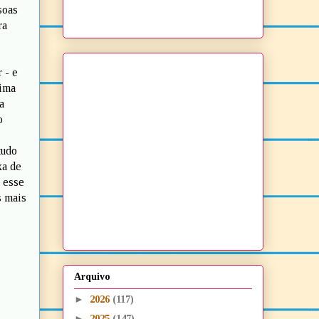
soas
ra
 - e
lima
a
o
tudo
xa de
a esse
s mais
Arquivo
►
2026
(117)
►
2025
(147)