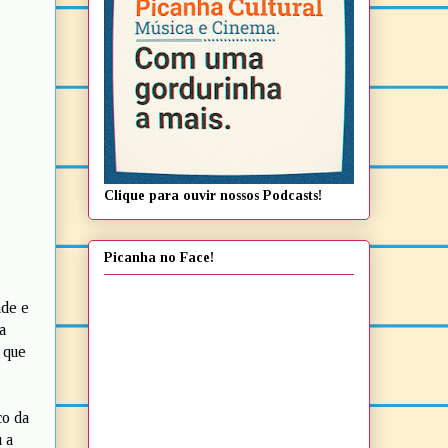
Clique para ouvir nossos Podcasts!
Picanha no Face!
ade e
a
 que
co da
 a