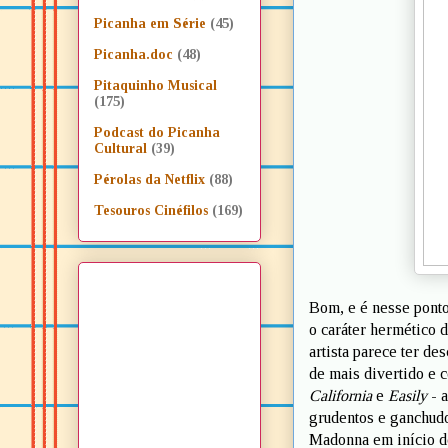
Picanha em Série
(45)
Picanha.doc
(48)
Pitaquinho Musical
(175)
Podcast do Picanha
Cultural
(39)
Pérolas da Netflix
(88)
Tesouros Cinéfilos
(169)
Bom, e é nesse pont
o caráter hermético d
artista parece ter de
de mais divertido e 
California
e
Easily
- a
grudentos e ganchudo
Madonna em início d