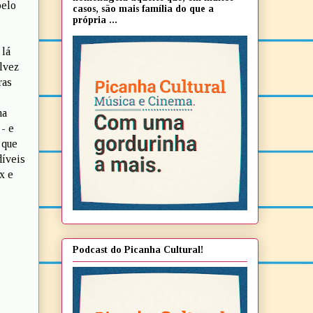
pelo
casos, são mais família do que a
própria ...
 lá
alvez
ras
ma
 - e
 que
díveis
x e
Podcast do Picanha Cultural!