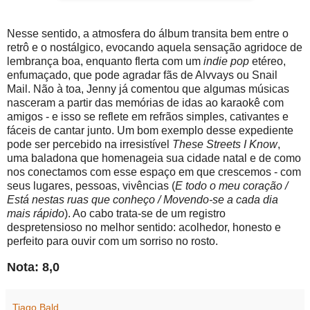
Nesse sentido, a atmosfera do álbum transita bem entre o
retrô e o nostálgico, evocando aquela sensação agridoce de
lembrança boa, enquanto flerta com um
indie pop
etéreo,
enfumaçado, que pode agradar fãs de Alvvays ou Snail
Mail. Não à toa, Jenny já comentou que algumas músicas
nasceram a partir das memórias de idas ao karaokê com
amigos - e isso se reflete em refrãos simples, cativantes e
fáceis de cantar junto. Um bom exemplo desse expediente
pode ser percebido na irresistível
These Streets I Know
,
uma baladona que homenageia sua cidade natal e de como
nos conectamos com esse espaço em que crescemos - com
seus lugares, pessoas, vivências (
E todo o meu coração /
Está nestas ruas que conheço / Movendo-se a cada dia
mais rápido
). Ao cabo trata-se de um registro
despretensioso no melhor sentido: acolhedor, honesto e
perfeito para ouvir com um sorriso no rosto.
Nota: 8,0
Tiago Bald