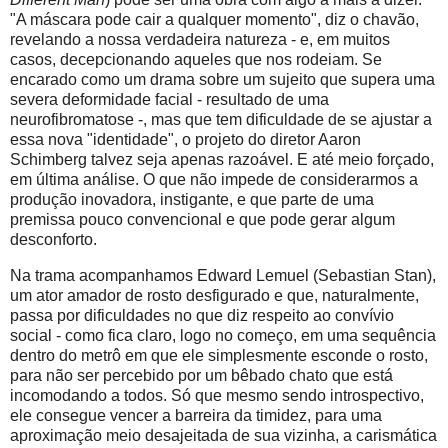
"A máscara pode cair a qualquer momento", diz o chavão,
revelando a nossa verdadeira natureza - e, em muitos
casos, decepcionando aqueles que nos rodeiam. Se
encarado como um drama sobre um sujeito que supera uma
severa deformidade facial - resultado de uma
neurofibromatose -, mas que tem dificuldade de se ajustar a
essa nova "identidade", o projeto do diretor Aaron
Schimberg talvez seja apenas razoável. E até meio forçado,
em última análise. O que não impede de considerarmos a
produção inovadora, instigante, e que parte de uma
premissa pouco convencional e que pode gerar algum
desconforto.
Na trama acompanhamos Edward Lemuel (Sebastian Stan),
um ator amador de rosto desfigurado e que, naturalmente,
passa por dificuldades no que diz respeito ao convívio
social - como fica claro, logo no começo, em uma sequência
dentro do metrô em que ele simplesmente esconde o rosto,
para não ser percebido por um bêbado chato que está
incomodando a todos. Só que mesmo sendo introspectivo,
ele consegue vencer a barreira da timidez, para uma
aproximação meio desajeitada de sua vizinha, a carismática