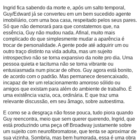
Ingrid fica sabendo da morte e, após um salto temporal,
Guy/Edward já se converteu em um bem sucedido agente
imobiliário, com uma boa casa, respeitado pelos seus pares.
Só que não demorará para que constatemos que, na
essência, Guy não mudou nada. Afinal, muito mais
complicado do que simplesmente mudar a aparência é
trocar de personalidade. A gente pode até adquirir um ou
outro traço distinto na vida adulta, mas um sujeito
introspectivo não se torna expansivo da noite pro dia. Uma
pessoa quieta e taciturna não se torna vibrante ou
entusiasmada num piscar de olhos. Guy agora está bonito,
de acordo com o padrão. Mas permanece desencaixado,
incapaz de ter um relacionamento amoroso sólido ou
amigos que existam para além do ambiente de trabalho. É
uma existência vazia, oca, ordinária. E que traz uma
relevante discussão, em seu âmago, sobre autoestima.
E como se a desgraça não fosse pouca, tudo piora quando
Guy reencontra, meio que sem querer querendo, Ingrid, que
está produzindo uma peça off Broadway justamente sobre
um sujeito com neurofibromatose, que tenta se aproximar de
sua vizinha. Sombria, mas bem humorada, essa é uma obra