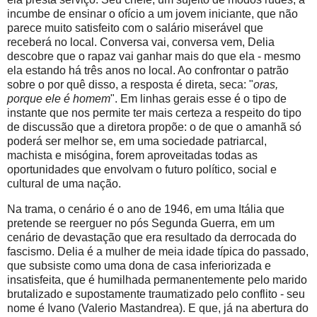
incumbe de ensinar o ofício a um jovem iniciante, que não
parece muito satisfeito com o salário miserável que
receberá no local. Conversa vai, conversa vem, Delia
descobre que o rapaz vai ganhar mais do que ela - mesmo
ela estando há três anos no local. Ao confrontar o patrão
sobre o por quê disso, a resposta é direta, seca: "
oras,
porque ele é homem
". Em linhas gerais esse é o tipo de
instante que nos permite ter mais certeza a respeito do tipo
de discussão que a diretora propõe: o de que o amanhã só
poderá ser melhor se, em uma sociedade patriarcal,
machista e misógina, forem aproveitadas todas as
oportunidades que envolvam o futuro político, social e
cultural de uma nação.
Na trama, o cenário é o ano de 1946, em uma Itália que
pretende se reerguer no pós Segunda Guerra, em um
cenário de devastação que era resultado da derrocada do
fascismo. Delia é a mulher de meia idade típica do passado,
que subsiste como uma dona de casa inferiorizada e
insatisfeita, que é humilhada permanentemente pelo marido
brutalizado e supostamente traumatizado pelo conflito - seu
nome é Ivano (Valerio Mastandrea). E que, já na abertura do