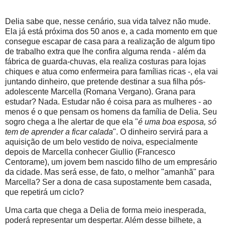
Delia sabe que, nesse cenário, sua vida talvez não mude.
Ela já está próxima dos 50 anos e, a cada momento em que
consegue escapar de casa para a realização de algum tipo
de trabalho extra que lhe confira alguma renda - além da
fábrica de guarda-chuvas, ela realiza costuras para lojas
chiques e atua como enfermeira para famílias ricas -, ela vai
juntando dinheiro, que pretende destinar a sua filha pós-
adolescente Marcella (Romana Vergano). Grana para
estudar? Nada. Estudar não é coisa para as mulheres - ao
menos é o que pensam os homens da família de Delia. Seu
sogro chega a lhe alertar de que ela "
é uma boa esposa, só
tem de aprender a ficar calada
". O dinheiro servirá para a
aquisição de um belo vestido de noiva, especialmente
depois de Marcella conhecer Giullio (Francesco
Centorame), um jovem bem nascido filho de um empresário
da cidade. Mas será esse, de fato, o melhor "amanhã" para
Marcella? Ser a dona de casa supostamente bem casada,
que repetirá um ciclo?
Uma carta que chega a Delia de forma meio inesperada,
poderá representar um despertar. Além desse bilhete, a