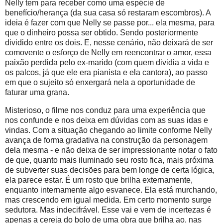
Nelly tem para receber como uma espécie de
benefício/herança (da sua casa só restaram escombros). A
ideia é fazer com que Nelly se passe por... ela mesma, para
que o dinheiro possa ser obtido. Sendo posteriormente
dividido entre os dois. E, nesse cenário, não deixará de ser
comovente o esforço de Nelly em reencontrar o amor, essa
paixão perdida pelo ex-marido (com quem dividia a vida e
os palcos, já que ele era pianista e ela cantora), ao passo
em que o sujeito só enxergará nela a oportunidade de
faturar uma grana.
Misterioso, o filme nos conduz para uma experiência que
nos confunde e nos deixa em dúvidas com as suas idas e
vindas. Com a situação chegando ao limite conforme Nelly
avança de forma gradativa na construção da personagem
dela mesma - e não deixa de ser impressionante notar o fato
de que, quanto mais iluminado seu rosto fica, mais próxima
de subverter suas decisões para bem longe de certa lógica,
ela parece estar. É um rosto que brilha externamente,
enquanto internamente algo esvanece. Ela está murchando,
mas crescendo em igual medida. Em certo momento surge
sedutora. Mas indecifrável. Esse vai e vem de incertezas é
apenas a cereja do bolo de uma obra que brilha ao, nas