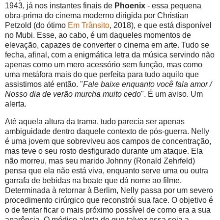
1943, já nos instantes finais de
Phoenix
- essa pequena
obra-prima do cinema moderno dirigida por Christian
Petzold (do ótimo
Em Trânsito
, 2018), e que está disponível
no Mubi. Esse, ao cabo, é um daqueles momentos de
elevação, capazes de converter o cinema em arte. Tudo se
fecha, afinal, com a enigmática letra da música servindo não
apenas como um mero acessório sem função, mas como
uma metáfora mais do que perfeita para tudo aquilo que
assistimos até então. "
Fale baixe enquanto você fala amor /
Nosso dia de verão murcha muito cedo
". É um aviso. Um
alerta.
Até aquela altura da trama, tudo parecia ser apenas
ambiguidade dentro daquele contexto de pós-guerra. Nelly
é uma jovem que sobreviveu aos campos de concentração,
mas teve o seu rosto desfigurado durante um ataque. Ela
não morreu, mas seu marido Johnny (Ronald Zehrfeld)
pensa que ela não está viva, enquanto serve uma ou outra
garrafa de bebidas na boate que dá nome ao filme.
Determinada à retornar à Berlim, Nelly passa por um severo
procedimento cirúrgico que reconstrói sua face. O objetivo é
o de tentar ficar o mais próximo possível de como era a sua
aparência. O médico alerta de que talvez essa seja a