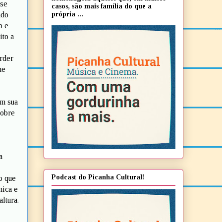
sse
casos, são mais família do que a
própria ...
ado
b e
ito a
erder
ue
om sua
sobre
a
Podcast do Picanha Cultural!
o que
nica e
altura.