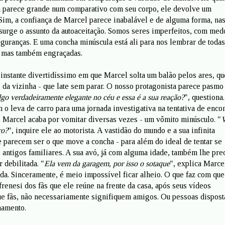
a parece grande num comparativo com seu corpo, ele devolve um
 Sim, a confiança de Marcel parece inabalável e de alguma forma, na
surge o assunto da autoaceitação. Somos seres imperfeitos, com med
eguranças. E uma concha minúscula está ali para nos lembrar de todas
s mas também engraçadas.
instante divertidíssimo em que Marcel solta um balão pelos ares, qu
 da vizinha - que late sem parar. O nosso protagonista parece pasm
lgo verdadeiramente elegante no céu e essa é a sua reação?
", questiona
 o leva de carro para uma jornada investigativa na tentativa de encon
. Marcel acaba por vomitar diversas vezes - um vômito minúsculo. "
V
ro?
", inquire ele ao motorista. A vastidão do mundo e a sua infinita
e parecem ser o que move a concha - para além do ideal de tentar se
 antigos familiares. A sua avó, já com alguma idade, também lhe pre
 debilitada. "
Ela vem da garagem, por isso o sotaque
", explica Marce
da. Sinceramente, é meio impossível ficar alheio. O que faz com que
renesi dos fãs que ele reúne na frente da casa, após seus vídeos
ue fãs, não necessariamente signifiquem amigos. Ou pessoas dispost
namento.