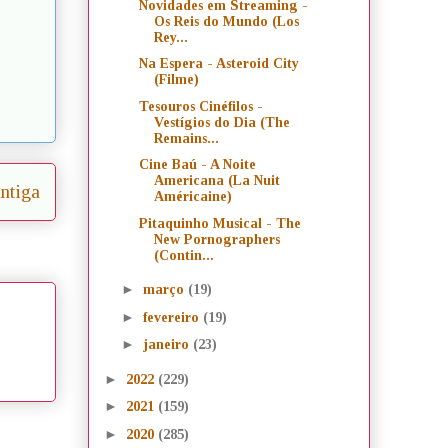
Novidades em Streaming -
Os Reis do Mundo (Los
Rey...
Na Espera - Asteroid City
(Filme)
Tesouros Cinéfilos -
Vestígios do Dia (The
Remains...
Cine Baú - A Noite
Americana (La Nuit
ntiga
Américaine)
Pitaquinho Musical - The
New Pornographers
(Contin...
►
março
(19)
►
fevereiro
(19)
►
janeiro
(23)
►
2022
(229)
►
2021
(159)
►
2020
(285)