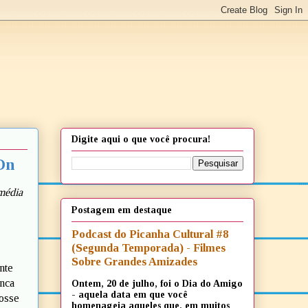
Digite aqui o que você procura!
On
média
Postagem em destaque
Podcast do Picanha Cultural #8
(Segunda Temporada) - Filmes
Sobre Grandes Amizades
nte
inca
Ontem, 20 de julho, foi o Dia do Amigo
- aquela data em que você
fosse
homenageia aqueles que, em muitos