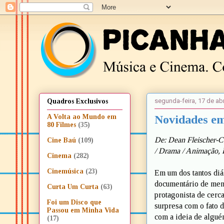
segunda-feira, 17 de abr
Quadros Exclusivos
Novidades em
A Volta ao Mundo em
80 Filmes
(35)
De: Dean Fleischer-C
Cine Baú
(109)
/ Drama / Animação, 
Cinema
(282)
Cinemúsica
(23)
Em um dos tantos diá
documentário de men
Curta Um Curta
(63)
protagonista de cerca
Foi um Disco que
surpresa com o fato 
Passou em Minha Vida
com a ideia de algué
(17)