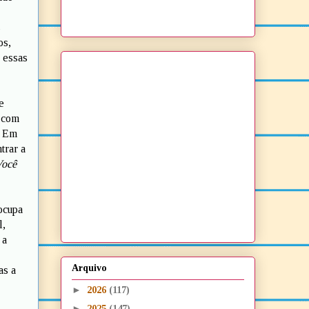
s
os,
 essas
e
o com
. Em
trar a
ocê
ocupa
l,
 a
Arquivo
as a
►
2026
(117)
►
2025
(147)