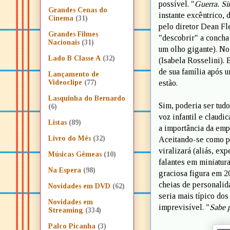
possível. "
Guerra. Si
Grandes Cenas do
instante excêntrico, 
Cinema
(31)
pelo diretor Dean Fl
Grandes Filmes
"descobrir" a concha 
Nacionais
(31)
um olho gigante). No
Lado B Classe A
(32)
(Isabela Rosselini).
de sua família após 
Lançamento de
estão.
Videoclipe
(77)
Lasquinha do Bernardo
Sim, poderia ser tud
(6)
voz infantil e claudi
Listas
(89)
a importância da emp
Livro do Mês
(32)
Aceitando-se como pe
viralizará (aliás, e
Músicas Gêmeas
(10)
falantes em miniatur
Na Espera
(98)
graciosa figura em 2
cheias de personalida
Novidades em DVD
(62)
seria mais típico do
Novidades em
imprevisível. "
Sabe p
Streaming
(334)
Palco Picanha
(3)