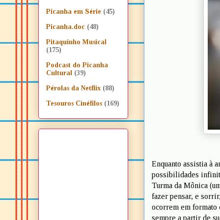
Picanha em Série
(45)
Picanha.doc
(48)
Pitaquinho Musical
(175)
Podcast do Picanha
Cultural
(39)
Pérolas da Netflix
(88)
Tesouros Cinéfilos
(169)
Enquanto assistia à a
possibilidades infini
Turma da Mônica (um 
fazer pensar, e sorri
ocorrem em formato de
sempre a partir de s