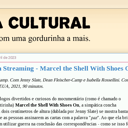
il de 2023
 Streaming - Marcel the Shell With Shoes 
amp. Com Jenny Slate, Dean Fleischer-Camp e Isabella Rossellini. Co
EUA, 2021, 90 minutos.
logos divertidos e curiosos do mocumentário (como é chamado o
tirinha)
Marcel the Shell With Shoes On
, a simpática concha
 dois centímetros de altura (dublada por Jenny Slate) se mostra basta
de as pessoas assinarem as cartas com a palavra "
paz
". Ao que ela br
m utilizar guerra na conclusão das correspondências - como se isso 