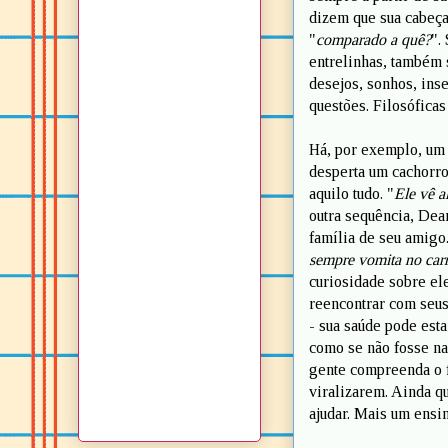
dizem que sua cabeç
"
comparado a quê?
".
entrelinhas, também 
desejos, sonhos, ins
questões. Filosófica
Há, por exemplo, um 
desperta um cachorro
aquilo tudo. "
Ele vê a
outra sequência, Dean
família de seu amigo
sempre vomita no car
curiosidade sobre el
reencontrar com seus
- sua saúde pode estar
como se não fosse na
gente compreenda o f
viralizarem. Ainda q
ajudar. Mais um ensi