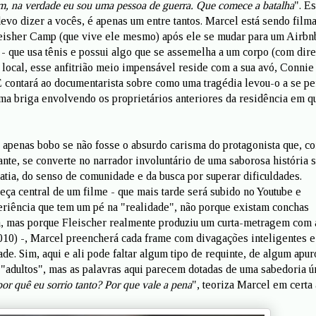
m, na verdade eu sou uma pessoa de guerra. Que comece a batalha
". E
devo dizer a vocês, é apenas um entre tantos. Marcel está sendo film
eisher Camp (que vive ele mesmo) após ele se mudar para um Airbn
- que usa tênis e possui algo que se assemelha a um corpo (com dire
 local, esse anfitrião meio impensável reside com a sua avó, Connie
 E contará ao documentarista sobre como uma tragédia levou-o a se p
uma briga envolvendo os proprietários anteriores da residência em q
o apenas bobo se não fosse o absurdo carisma do protagonista que, c
cante, se converte no narrador involuntário de uma saborosa história 
atia, do senso de comunidade e da busca por superar dificuldades.
ça central de um filme - que mais tarde será subido no Youtube e
xperiência que tem um pé na "realidade", não porque existam conchas
a, mas porque Fleischer realmente produziu um curta-metragem com 
010) -, Marcel preencherá cada frame com divagações inteligentes e
de. Sim, aqui e ali pode faltar algum tipo de requinte, de algum apur
s "adultos", mas as palavras aqui parecem dotadas de uma sabedoria ú
or quê eu sorrio tanto? Por que vale a pena
", teoriza Marcel em certa 