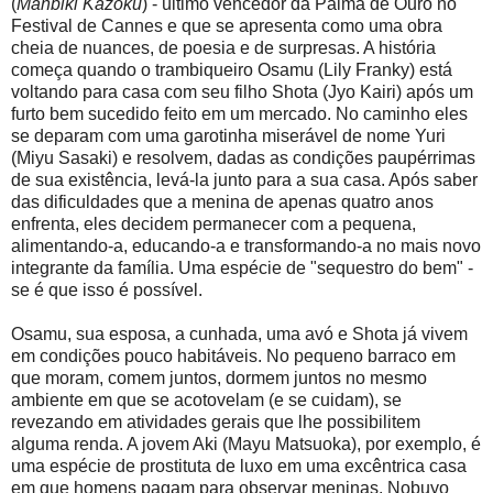
(
Manbiki Kazoku
) - último vencedor da Palma de Ouro no
Festival de Cannes e que se apresenta como uma obra
cheia de nuances, de poesia e de surpresas. A história
começa quando o trambiqueiro Osamu (Lily Franky) está
voltando para casa com seu filho Shota (Jyo Kairi) após um
furto bem sucedido feito em um mercado. No caminho eles
se deparam com uma garotinha miserável de nome Yuri
(Miyu Sasaki) e resolvem, dadas as condições paupérrimas
de sua existência, levá-la junto para a sua casa. Após saber
das dificuldades que a menina de apenas quatro anos
enfrenta, eles decidem permanecer com a pequena,
alimentando-a, educando-a e transformando-a no mais novo
integrante da família. Uma espécie de "sequestro do bem" -
se é que isso é possível.
Osamu, sua esposa, a cunhada, uma avó e Shota já vivem
em condições pouco habitáveis. No pequeno barraco em
que moram, comem juntos, dormem juntos no mesmo
ambiente em que se acotovelam (e se cuidam), se
revezando em atividades gerais que lhe possibilitem
alguma renda. A jovem Aki (Mayu Matsuoka), por exemplo, é
uma espécie de prostituta de luxo em uma excêntrica casa
em que homens pagam para observar meninas. Nobuyo