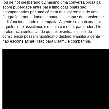
(ou de rio) inesperado ou mesmo uma conversa prosaica
sobre puberdade entre pai e filho ocasionais são
acompanhados por uma câmera que vai rente e de uma
fotografia granuladamente naturalista capaz de transformar
a disfuncionalidade em empatia. A gente se apaixona por
aqueles que assistimos e deseja o melhor para todos. De
preferência juntos, ainda que as eventuais crises de
consciência possam modificar o destino. Família a gente
não escolhe afinal? Não para Osamu e companhia.