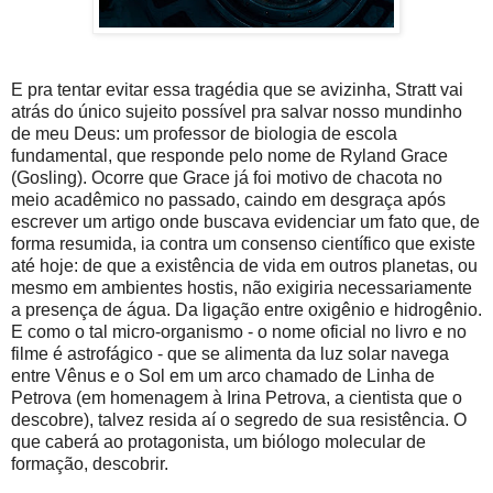
E pra tentar evitar essa tragédia que se avizinha, Stratt vai
atrás do único sujeito possível pra salvar nosso mundinho
de meu Deus: um professor de biologia de escola
fundamental, que responde pelo nome de Ryland Grace
(Gosling). Ocorre que Grace já foi motivo de chacota no
meio acadêmico no passado, caindo em desgraça após
escrever um artigo onde buscava evidenciar um fato que, de
forma resumida, ia contra um consenso científico que existe
até hoje: de que a existência de vida em outros planetas, ou
mesmo em ambientes hostis, não exigiria necessariamente
a presença de água. Da ligação entre oxigênio e hidrogênio.
E como o tal micro-organismo - o nome oficial no livro e no
filme é astrofágico - que se alimenta da luz solar navega
entre Vênus e o Sol em um arco chamado de Linha de
Petrova (em homenagem à Irina Petrova, a cientista que o
descobre), talvez resida aí o segredo de sua resistência. O
que caberá ao protagonista, um biólogo molecular de
formação, descobrir.