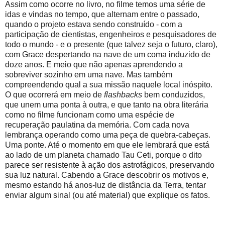
Assim como ocorre no livro, no filme temos uma série de
idas e vindas no tempo, que alternam entre o passado,
quando o projeto estava sendo construído - com a
participação de cientistas, engenheiros e pesquisadores de
todo o mundo - e o presente (que talvez seja o futuro, claro),
com Grace despertando na nave de um coma induzido de
doze anos. E meio que não apenas aprendendo a
sobreviver sozinho em uma nave. Mas também
compreendendo qual a sua missão naquele local inóspito.
O que ocorrerá em meio de
flashbacks
bem conduzidos,
que unem uma ponta à outra, e que tanto na obra literária
como no filme funcionam como uma espécie de
recuperação paulatina da memória. Com cada nova
lembrança operando como uma peça de quebra-cabeças.
Uma ponte. Até o momento em que ele lembrará que está
ao lado de um planeta chamado Tau Ceti, porque o dito
parece ser resistente à ação dos astrofágicos, preservando
sua luz natural. Cabendo a Grace descobrir os motivos e,
mesmo estando há anos-luz de distância da Terra, tentar
enviar algum sinal (ou até material) que explique os fatos.