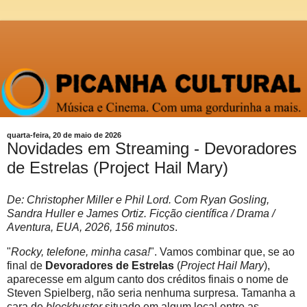
quarta-feira, 20 de maio de 2026
Novidades em Streaming - Devoradores
de Estrelas (Project Hail Mary)
De: Christopher Miller e Phil Lord. Com Ryan Gosling,
Sandra Huller e James Ortiz. Ficção científica / Drama /
Aventura, EUA, 2026, 156 minutos
.
"
Rocky, telefone, minha casa!
". Vamos combinar que, se ao
final de
Devoradores de Estrelas
(
Project Hail Mary
),
aparecesse em algum canto dos créditos finais o nome de
Steven Spielberg, não seria nenhuma surpresa. Tamanha a
cara de
blockbuster
situado em algum local entre as