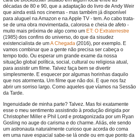
décadas de 80 e 90, que a adaptação do livro de Andy Weir
que ainda está nos cinemas - mas também já disponível
para aluguel na Amazon e na Apple TV - tem. Ao cabo trata-
se de uma obra movimentada, calorosa e cheia de afeto -
muito mais próxima de algo como um
ET: O Extraterrestre
(1985) dos confins do universo, do que da sisudez
existencialista de um
A Chegada
(2016), por exemplo. E
vamos combinar que a gente não precisa ser cabeça o
tempo todo. Ou esperar um grande exame da nossa
situação global política, social, cultural ou religiosa atual,
para assistir um filme. Talvez faça bem se divertir
simplesmente. E esquecer por algumas horinhas daquilo
que nos atormenta. Um filme que não doi. E que nos faz
abrir um sorriso largo. Como aqueles que víamos na Sessão
da Tarde.
Ingenuidade de minha parte? Talvez. Mas foi exatamente
esse o meu sentimento assistindo à produção dirigida por
Christopher Miller e Phil Lord e protagonizada por um Ryan
Gosling no auge do carisma e do charme. Aliás, ele sendo
um astronauta naturalmente curioso que acorda do coma
em uma nave espacial sabe-se lá onde ou em que ponto da